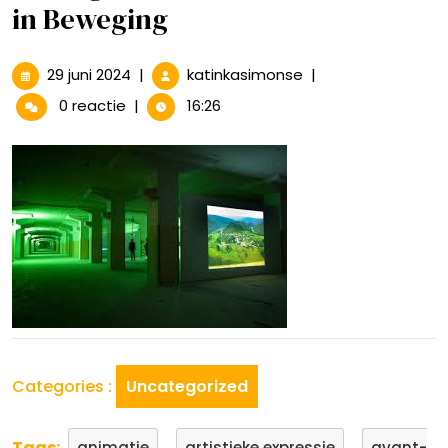
in Beweging
29
De
29 juni 2024
|
katinkasimonse
|
juni
Magie
0 reactie
|
16:26
2024
van
Videokunst:
Kunst
in
Beweging
Categories :
Uncategorized
Tags:
,
,
animatie
artistieke expressie
avant-