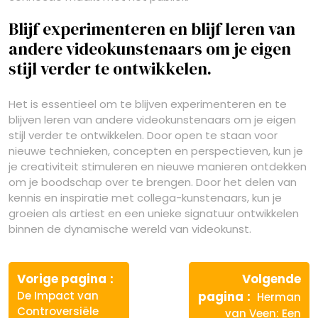
Blijf experimenteren en blijf leren van
andere videokunstenaars om je eigen
stijl verder te ontwikkelen.
Het is essentieel om te blijven experimenteren en te
blijven leren van andere videokunstenaars om je eigen
stijl verder te ontwikkelen. Door open te staan voor
nieuwe technieken, concepten en perspectieven, kun je
je creativiteit stimuleren en nieuwe manieren ontdekken
om je boodschap over te brengen. Door het delen van
kennis en inspiratie met collega-kunstenaars, kun je
groeien als artiest en een unieke signatuur ontwikkelen
binnen de dynamische wereld van videokunst.
Berichtnavigatie
Vorige
Vorige pagina
Volgende
bericht:
Volgende
De Impact van
pagina
Herman
bericht:
Controversiële
van Veen: Een