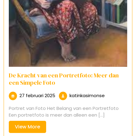
De Kracht van een Portretfoto: Meer dan
een Simpele Foto
27
katinkasimon
27 februari 2025
katinkasimonse
februari
Portret van Foto Het Belang van een Portretfoto
2025
Een portretfoto is meer dan alleen een [...]
View
View More
More