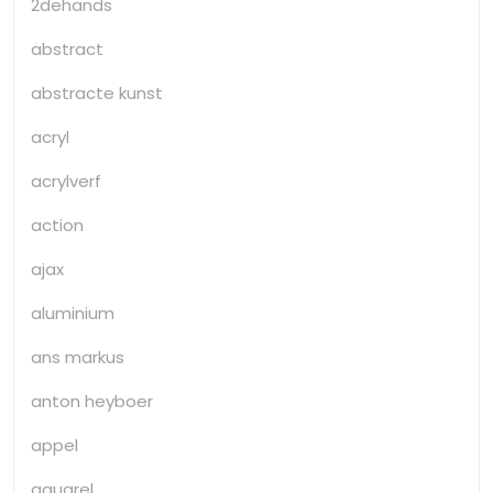
2dehands
abstract
abstracte kunst
acryl
acrylverf
action
ajax
aluminium
ans markus
anton heyboer
appel
aquarel