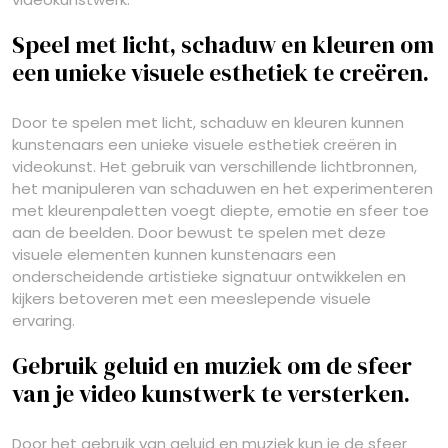
Speel met licht, schaduw en kleuren om
een unieke visuele esthetiek te creëren.
Door te spelen met licht, schaduw en kleuren kunnen
kunstenaars een unieke visuele esthetiek creëren in
videokunst. Het gebruik van verschillende lichtbronnen,
het manipuleren van schaduwen en het experimenteren
met kleurenpaletten voegt diepte, emotie en sfeer toe
aan de beelden. Door bewust te spelen met deze
visuele elementen kunnen kunstenaars een
onderscheidende artistieke signatuur ontwikkelen en
kijkers betoveren met een meeslepende visuele
ervaring.
Gebruik geluid en muziek om de sfeer
van je video kunstwerk te versterken.
Door het gebruik van geluid en muziek kun je de sfeer