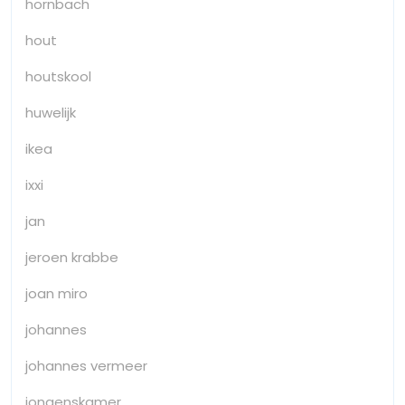
hornbach
hout
houtskool
huwelijk
ikea
ixxi
jan
jeroen krabbe
joan miro
johannes
johannes vermeer
jongenskamer