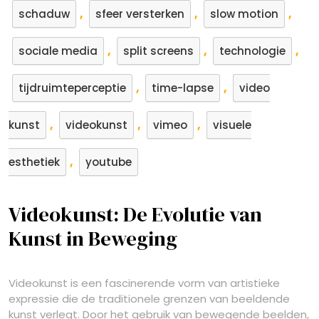
,
,
,
schaduw
sfeer versterken
slow motion
,
,
,
sociale media
split screens
technologie
,
,
tijdruimteperceptie
time-lapse
video
,
,
,
kunst
videokunst
vimeo
visuele
,
esthetiek
youtube
Videokunst: De Evolutie van
Kunst in Beweging
Videokunst is een fascinerende vorm van artistieke
expressie die de traditionele grenzen van beeldende
kunst verlegt. Door het gebruik van bewegende beelden,