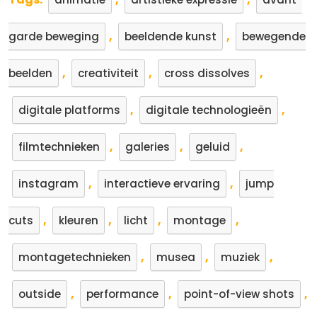
,
,
garde beweging
beeldende kunst
bewegende
,
,
,
beelden
creativiteit
cross dissolves
,
,
digitale platforms
digitale technologieën
,
,
,
filmtechnieken
galeries
geluid
,
,
instagram
interactieve ervaring
jump
,
,
,
,
cuts
kleuren
licht
montage
,
,
,
montagetechnieken
musea
muziek
,
,
,
outside
performance
point-of-view shots