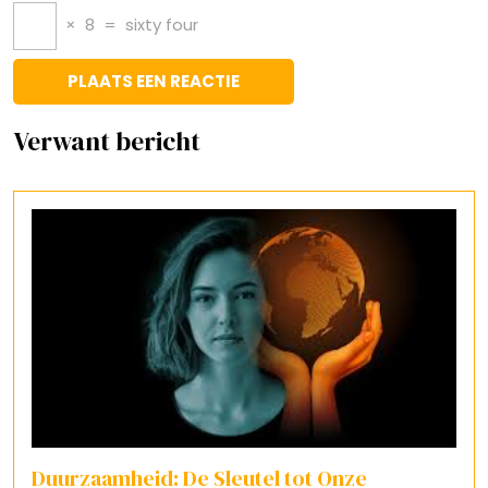
×
8
=
sixty four
Verwant bericht
Duurzaamheid: De Sleutel tot Onze