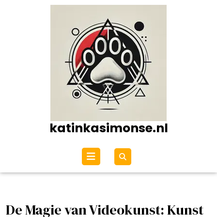
Ga
naar
de
inhoud
katinkasimonse.nl
Open
menu
De Magie van Videokunst: Kunst