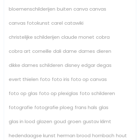
bloemenschilderijen
buiten
canva
canvas
canvas fotokunst
carel
catawiki
christelijke schilderijen
claude monet
cobra
cobra art
corneille
dali
dame
dames
dieren
dikke dames schilderen
disney
edgar degas
evert thielen
foto
foto iris
foto op canvas
foto op glas
foto op plexiglas
foto schilderen
fotografie
fotografie ploeg
frans hals
glas
glas in lood
glazen
goud
groen
gustav klimt
hedendaagse kunst
herman brood
hornbach
hout