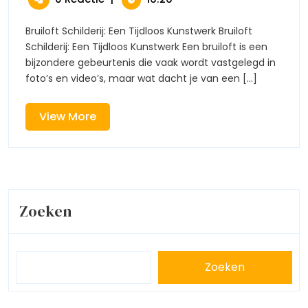
Herinnering
2026
Schilderi
Een
Bruiloft Schilderij: Een Tijdloos Kunstwerk Bruiloft
Tijdloze
Schilderij: Een Tijdloos Kunstwerk Een bruiloft is een
Herinner
bijzondere gebeurtenis die vaak wordt vastgelegd in
foto’s en video’s, maar wat dacht je van een [...]
View
View More
More
Zoeken
Zoeken