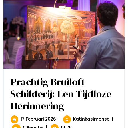
Prachtig Bruiloft
Schilderij: Een Tijdloze
Herinnering
Prachtig
Bruiloft
Schilderij:
Een
17
Prachti
17 Februari 2026
|
Katinkasimonse
|
Tijdloze
Februari
Bruiloft
0 Reactie
|
16:26