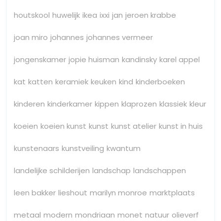
houtskool
huwelijk
ikea
ixxi
jan
jeroen krabbe
joan miro
johannes
johannes vermeer
jongenskamer
jopie huisman
kandinsky
karel appel
kat
katten
keramiek
keuken
kind
kinderboeken
kinderen
kinderkamer
kippen
klaprozen
klassiek
kleur
koeien
koeien kunst
kunst
kunst atelier
kunst in huis
kunstenaars
kunstveiling
kwantum
landelijke schilderijen
landschap
landschappen
leen bakker
lieshout
marilyn monroe
marktplaats
metaal
modern
mondriaan
monet
natuur
olieverf