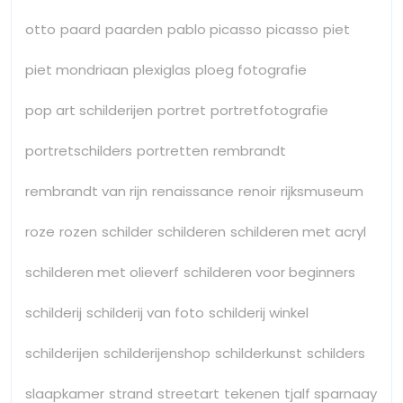
otto
paard
paarden
pablo picasso
picasso
piet
piet mondriaan
plexiglas
ploeg fotografie
pop art schilderijen
portret
portretfotografie
portretschilders
portretten
rembrandt
rembrandt van rijn
renaissance
renoir
rijksmuseum
roze
rozen
schilder
schilderen
schilderen met acryl
schilderen met olieverf
schilderen voor beginners
schilderij
schilderij van foto
schilderij winkel
schilderijen
schilderijenshop
schilderkunst
schilders
slaapkamer
strand
streetart
tekenen
tjalf sparnaay