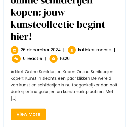
kopen: jouw
kunstcollectie begint
Ontdek
hier!
de
26
Ontdek
26 december 2024
|
katinkasimonse
|
december
de
wereld
0 reactie
|
16:26
2024
wereld
van
van
Artikel: Online Schilderijen Kopen Online Schilderijen
online
Kopen: Kunst in slechts een paar klikken De wereld
online
schilderi
van kunst en schilderijen is nu toegankelijker dan ooit
kopen:
dankzij online galerijen en kunstmarktplaatsen. Met
schilderijen
jouw
[...]
kunstcol
kopen:
begint
hier!
View
View More
jouw
More