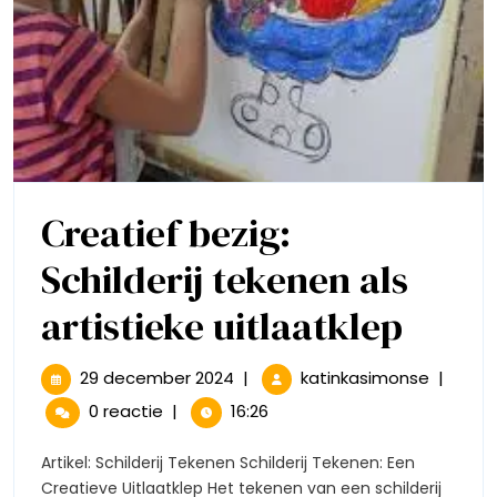
Creatief bezig:
Schilderij tekenen als
Creat
artistieke uitlaatklep
bezig
29
Creatie
29 december 2024
|
katinkasimonse
|
december
bezig:
Schil
0 reactie
|
16:26
2024
Schilderi
teke
tekenen
Artikel: Schilderij Tekenen Schilderij Tekenen: Een
als
Creatieve Uitlaatklep Het tekenen van een schilderij