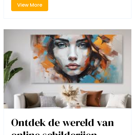
Kunstwe
View
View More
Vind
More
Jouw
Perfe
Kuns
Ontdek de wereld van
online schilderijen