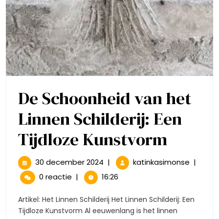
De Schoonheid van het
Linnen Schilderij: Een
De
Tijdloze Kunstvorm
Schoo
30
De
30 december 2024
|
katinkasimonse
|
december
Schoon
van
0 reactie
|
16:26
2024
van
het
het
Artikel: Het Linnen Schilderij Het Linnen Schilderij: Een
Linnen
Tijdloze Kunstvorm Al eeuwenlang is het linnen
Schilderij