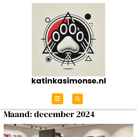
Ga
naar
de
inhoud
katinkasimonse.nl
Open
menu
Maand:
december 2024