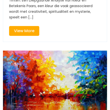
Tinten: Een Diepgaande Analyse van Kleur en
Paarse
Tinten
Betekenis Paars, een kleur die vaak geassocieerd
wordt met creativiteit, spiritualiteit en mysterie,
Tinten
speelt een [...]
View
View More
More