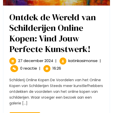
Ontdek de Wereld van
Schilderijen Online
Kopen: Vind Jouw
Ontd
Perfecte Kunstwerk!
de
27
Ontdek
27 december 2024
|
katinkasimonse
|
december
de
Were
0 reactie
|
16:26
2024
Wereld
van
van
Schilderij Online Kopen De Voordelen van het Online
Schilder
Kopen van Schilderijen Steeds meer kunstliefhebbers
Schil
Online
ontdekken de voordelen van het online kopen van
Kopen:
schilderijen. Waar vroeger een bezoek aan een
Onlin
Vind
galerie [...]
Jouw
Kope
Perfect