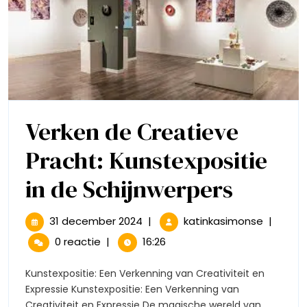
Verken de Creatieve
Pracht: Kunstexpositie
Verken
in de Schijnwerpers
de
31
Verken
31 december 2024
|
katinkasimonse
|
december
de
Creati
0 reactie
|
16:26
2024
Creatie
Pracht
Pracht:
Kunstexpositie: Een Verkenning van Creativiteit en
Kunstexp
Expressie Kunstexpositie: Een Verkenning van
Kunste
in
Creativiteit en Expressie De magische wereld van