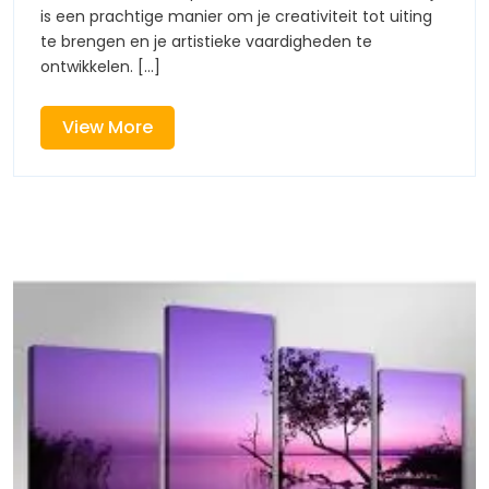
als
artistie
is een prachtige manier om je creativiteit tot uiting
uitlaatk
te brengen en je artistieke vaardigheden te
artis
ontwikkelen. [...]
uitla
View
View More
More