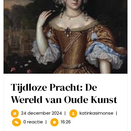
Tijdloze Pracht: De
Tij
Wereld van Oude Kunst
Pr
24
Tijdloze
24 december 2024
|
katinkasimonse
|
december
Pracht:
De
0 reactie
|
16:26
2024
De