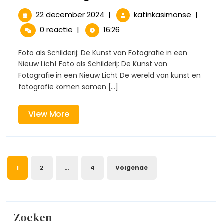
Transformatie:
22
Creatie
22 december 2024
|
katinkasimonse
|
december
Transfor
Foto
0 reactie
|
16:26
2024
Foto
als
als
Foto als Schilderij: De Kunst van Fotografie in een
Schilderi
Nieuw Licht Foto als Schilderij: De Kunst van
Schilderij
Fotografie in een Nieuw Licht De wereld van kunst en
fotografie komen samen [...]
View
View More
More
Berichtnavigatie
1
2
…
4
Volgende
Zoeken