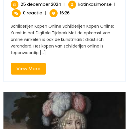
Online:
25
Kunstzi
25 december 2024
|
katinkasimonse
|
december
Online:
Schilderijen
0 reactie
|
16:26
2024
Schilder
Kopen
Kopen
Schilderijen Kopen Online Schilderijen Kopen Online:
in
Kunst in het Digitale Tijdperk Met de opkomst van
in
Slechts
online winkelen is ook de kunstmarkt drastisch
Een
veranderd. Het kopen van schilderijen online is
Slechts
Paar
tegenwoordig [...]
Klikken
Een
View
View More
Paar
More
Klikken