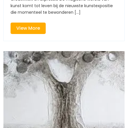
de
kunst komt tot leven bij de nieuwste kunstexpositie
in
Schijnwe
die momenteel te bewonderen [...]
de
View
View More
Schijn
More