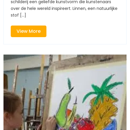
Linnen
schilderij een geliefde kunstvorm die kunstenaars
Een
over de hele wereld inspireert. Linnen, een natuurlijke
Schilde
Tijdloze
stof [...]
Kunstv
Een
View
View More
Tijdlo
More
Kunst