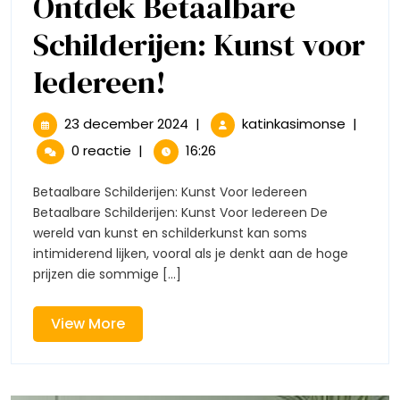
Ontdek Betaalbare
Schilderijen: Kunst voor
Ontdek
Iedereen!
Betaalbare
23
Ontdek
23 december 2024
|
katinkasimonse
|
december
Betaalb
Schilderijen:
0 reactie
|
16:26
2024
Schilderi
Kunst
Kunst
Betaalbare Schilderijen: Kunst Voor Iedereen
voor
Betaalbare Schilderijen: Kunst Voor Iedereen De
voor
Iederee
wereld van kunst en schilderkunst kan soms
intimiderend lijken, vooral als je denkt aan de hoge
Iedereen!
prijzen die sommige [...]
View
View More
More