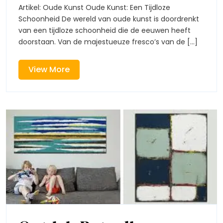
Wereld
We
Artikel: Oude Kunst Oude Kunst: Een Tijdloze
van
Schoonheid De wereld van oude kunst is doordrenkt
va
Oude
van een tijdloze schoonheid die de eeuwen heeft
Kunst
doorstaan. Van de majestueuze fresco’s van de [...]
Ou
Ku
View
View More
More