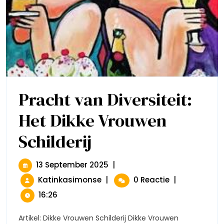
Pracht van Diversiteit:
Het Dikke Vrouwen
Schilderij
Pracht
Van
Diversiteit:
Het
13
13 September 2025
|
Dikke
September
Pracht
Katinkasimonse
|
0 Reactie
|
Vrouwen
2025
Van
Schilderij
16:26
Diversiteit:
Het
Artikel: Dikke Vrouwen Schilderij Dikke Vrouwen
Dikke