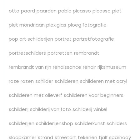
otto
paard
paarden
pablo picasso
picasso
piet
piet mondriaan
plexiglas
ploeg fotografie
pop art schilderijen
portret
portretfotografie
portretschilders
portretten
rembrandt
rembrandt van rijn
renaissance
renoir
rijksmuseum
roze
rozen
schilder
schilderen
schilderen met acryl
schilderen met olieverf
schilderen voor beginners
schilderij
schilderij van foto
schilderij winkel
schilderijen
schilderijenshop
schilderkunst
schilders
slaapkamer
strand
streetart
tekenen
tjalf sparnaay