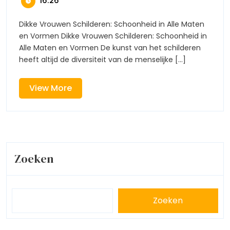
16:26
Van
Alle
Maten
Dikke
Dikke Vrouwen Schilderen: Schoonheid in Alle Maten
En
Vrouwen:
en Vormen Dikke Vrouwen Schilderen: Schoonheid in
Vormen
Schilderen
Alle Maten en Vormen De kunst van het schilderen
In
heeft altijd de diversiteit van de menselijke [...]
Alle
Maten
En
View
View More
Vormen
More
Zoeken
Zoeken