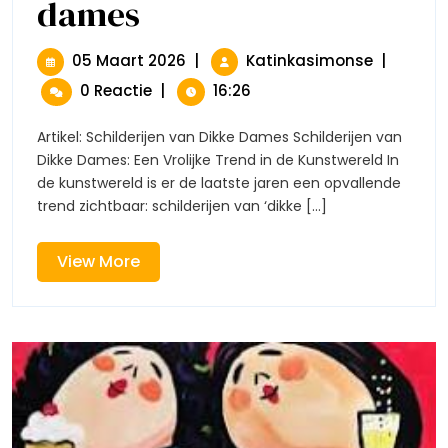
dames
Kleurrijke
Schilderijen
Van
Vrolijke
05
Kleurrijke
05 Maart 2026
|
Katinkasimonse
|
Dikke
Maart
Schilderij
0 Reactie
|
16:26
Dames
2026
Van
Vrolijke
Artikel: Schilderijen van Dikke Dames Schilderijen van
Dikke
Dikke Dames: Een Vrolijke Trend in de Kunstwereld In
Dames
de kunstwereld is er de laatste jaren een opvallende
trend zichtbaar: schilderijen van ‘dikke [...]
View
View More
More