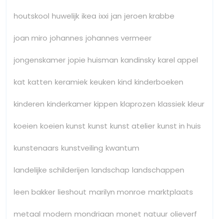
houtskool
huwelijk
ikea
ixxi
jan
jeroen krabbe
joan miro
johannes
johannes vermeer
jongenskamer
jopie huisman
kandinsky
karel appel
kat
katten
keramiek
keuken
kind
kinderboeken
kinderen
kinderkamer
kippen
klaprozen
klassiek
kleur
koeien
koeien kunst
kunst
kunst atelier
kunst in huis
kunstenaars
kunstveiling
kwantum
landelijke schilderijen
landschap
landschappen
leen bakker
lieshout
marilyn monroe
marktplaats
metaal
modern
mondriaan
monet
natuur
olieverf