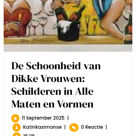
De Schoonheid van
Dikke Vrouwen:
Schilderen in Alle
Maten en Vormen
De
Schoonheid
Van
Dikke
11
11 September 2025
|
Vrouwen:
September
De
Katinkasimonse
|
0 Reactie
|
Schilderen
2025
Schoonheid
In