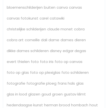
bloemenschilderijen
buiten
canva
canvas
canvas fotokunst
carel
catawiki
christelijke schilderijen
claude monet
cobra
cobra art
corneille
dali
dame
dames
dieren
dikke dames schilderen
disney
edgar degas
evert thielen
foto
foto iris
foto op canvas
foto op glas
foto op plexiglas
foto schilderen
fotografie
fotografie ploeg
frans hals
glas
glas in lood
glazen
goud
groen
gustav klimt
hedendaagse kunst
herman brood
hornbach
hout