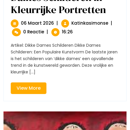
Kleurrijke Portretten
Vrolijke
Kunst:
Dikke
Dames
06
Vrolijke
06 Maart 2026
|
Katinkasimonse
|
Schilderen
Maart
Kunst:
0 Reactie
|
16:26
In
2026
Dikke
Kleurrijke
Dames
Portretten
Artikel: Dikke Dames Schilderen Dikke Dames
Schildere
Schilderen: Een Populaire Kunstvorm De laatste jaren
In
is het schilderen van ‘dikke dames’ een opvallende
Kleurrijke
trend in de kunstwereld geworden. Deze vrolijke en
Portrette
kleurrijke [...]
View
View More
More