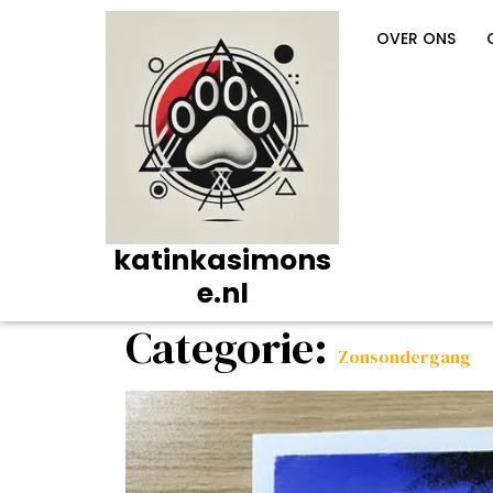
Ga
naar
OVER ONS
de
inhoud
katinkasimons
e.nl
Categorie:
Zonsondergang