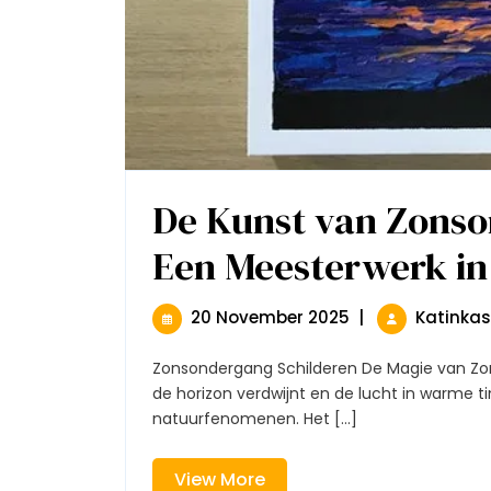
De Kunst van Zonso
Een Meesterwerk in 
20
20 November 2025
|
Katinka
November
2025
Zonsondergang Schilderen De Magie van Zonsondergang Schilderen De zon die langzaam achter
de horizon verdwijnt en de lucht in warme 
natuurfenomenen. Het [...]
View
View More