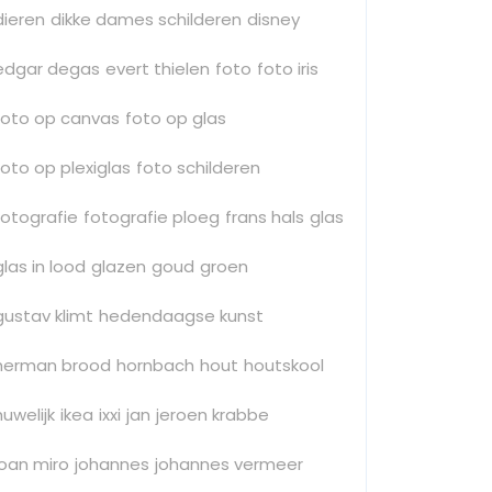
dieren
dikke dames schilderen
disney
edgar degas
evert thielen
foto
foto iris
foto op canvas
foto op glas
foto op plexiglas
foto schilderen
fotografie
fotografie ploeg
frans hals
glas
glas in lood
glazen
goud
groen
gustav klimt
hedendaagse kunst
herman brood
hornbach
hout
houtskool
huwelijk
ikea
ixxi
jan
jeroen krabbe
joan miro
johannes
johannes vermeer