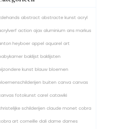
2dehands
abstract
abstracte kunst
acryl
acrylverf
action
ajax
aluminium
ans markus
anton heyboer
appel
aquarel
art
babykamer
baklijst
baklijsten
bijzondere kunst
blauw
bloemen
bloemenschilderijen
buiten
canva
canvas
canvas fotokunst
carel
catawiki
christelijke schilderijen
claude monet
cobra
cobra art
corneille
dali
dame
dames