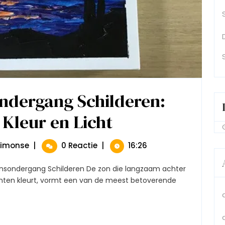
ndergang Schilderen:
Kleur en Licht
De
Kunst
Van
Zonsondergang
De
simonse
|
0 Reactie
|
16:26
Schilderen:
Kunst
Een
Van
Meesterwerk
Zonsondergang
tinten kleurt, vormt een van de meest betoverende
In
Schilderen:
Kleur
Een
En
Licht
Meesterwerk
In