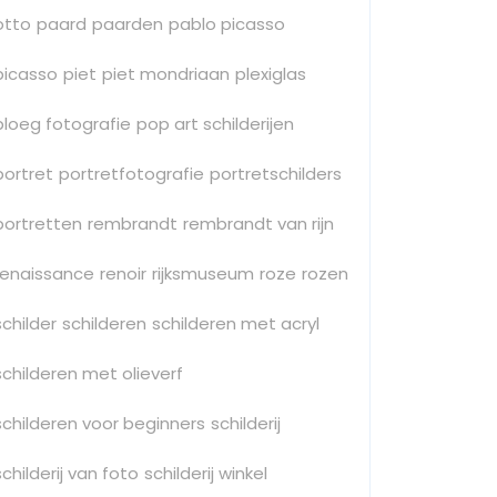
otto
paard
paarden
pablo picasso
picasso
piet
piet mondriaan
plexiglas
ploeg fotografie
pop art schilderijen
portret
portretfotografie
portretschilders
portretten
rembrandt
rembrandt van rijn
renaissance
renoir
rijksmuseum
roze
rozen
schilder
schilderen
schilderen met acryl
schilderen met olieverf
schilderen voor beginners
schilderij
schilderij van foto
schilderij winkel