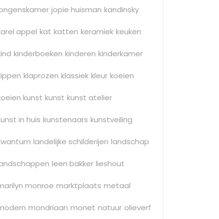
jongenskamer
jopie huisman
kandinsky
karel appel
kat
katten
keramiek
keuken
kind
kinderboeken
kinderen
kinderkamer
kippen
klaprozen
klassiek
kleur
koeien
koeien kunst
kunst
kunst atelier
kunst in huis
kunstenaars
kunstveiling
kwantum
landelijke schilderijen
landschap
landschappen
leen bakker
lieshout
marilyn monroe
marktplaats
metaal
modern
mondriaan
monet
natuur
olieverf