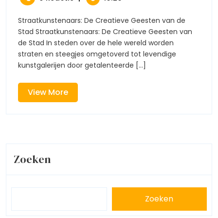
Kunst
2026
Wereld
In
Van
De
Straatkunstenaars: De Creatieve Geesten van de
Straatkunst
Openbare
Stad Straatkunstenaars: De Creatieve Geesten van
Kunst
Ruimte
de Stad In steden over de hele wereld worden
In
straten en steegjes omgetoverd tot levendige
De
kunstgalerijen door getalenteerde [...]
Openbare
Ruimte
View
View More
More
Zoeken
Zoeken