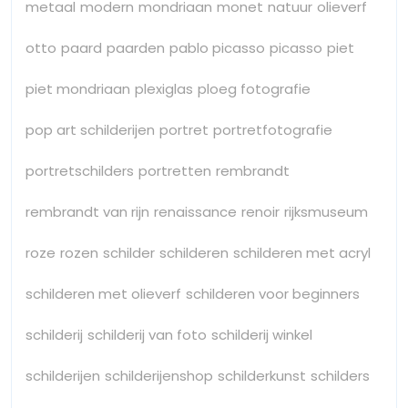
metaal
modern
mondriaan
monet
natuur
olieverf
otto
paard
paarden
pablo picasso
picasso
piet
piet mondriaan
plexiglas
ploeg fotografie
pop art schilderijen
portret
portretfotografie
portretschilders
portretten
rembrandt
rembrandt van rijn
renaissance
renoir
rijksmuseum
roze
rozen
schilder
schilderen
schilderen met acryl
schilderen met olieverf
schilderen voor beginners
schilderij
schilderij van foto
schilderij winkel
schilderijen
schilderijenshop
schilderkunst
schilders