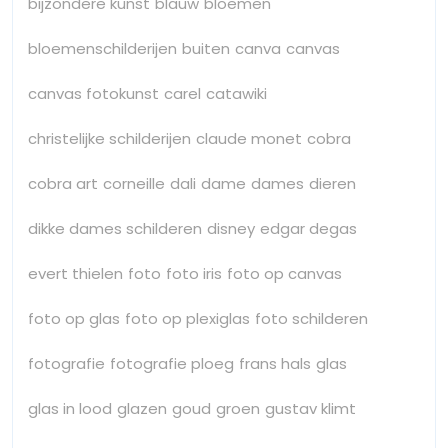
bijzondere kunst
blauw
bloemen
bloemenschilderijen
buiten
canva
canvas
canvas fotokunst
carel
catawiki
christelijke schilderijen
claude monet
cobra
cobra art
corneille
dali
dame
dames
dieren
dikke dames schilderen
disney
edgar degas
evert thielen
foto
foto iris
foto op canvas
foto op glas
foto op plexiglas
foto schilderen
fotografie
fotografie ploeg
frans hals
glas
glas in lood
glazen
goud
groen
gustav klimt