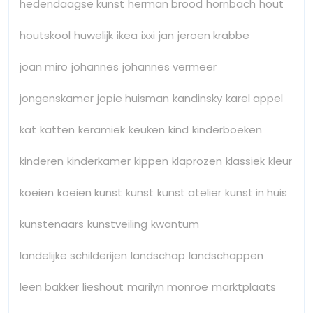
hedendaagse kunst
herman brood
hornbach
hout
houtskool
huwelijk
ikea
ixxi
jan
jeroen krabbe
joan miro
johannes
johannes vermeer
jongenskamer
jopie huisman
kandinsky
karel appel
kat
katten
keramiek
keuken
kind
kinderboeken
kinderen
kinderkamer
kippen
klaprozen
klassiek
kleur
koeien
koeien kunst
kunst
kunst atelier
kunst in huis
kunstenaars
kunstveiling
kwantum
landelijke schilderijen
landschap
landschappen
leen bakker
lieshout
marilyn monroe
marktplaats