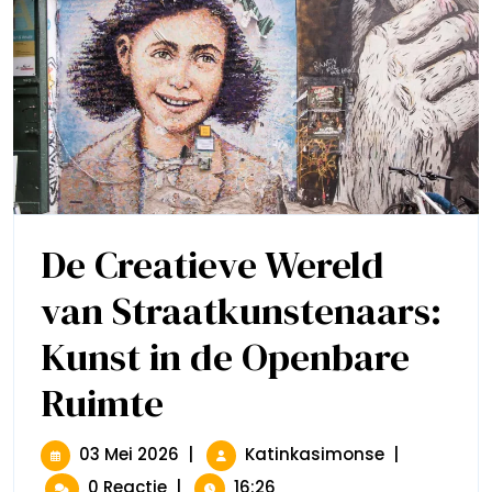
De Creatieve Wereld
van Straatkunstenaars:
Kunst in de Openbare
Ruimte
De
Creatieve
Wereld
Van
03
De
03 Mei 2026
|
Katinkasimonse
|
Straatkunstenaars:
Mei
Creatieve
0 Reactie
|
16:26