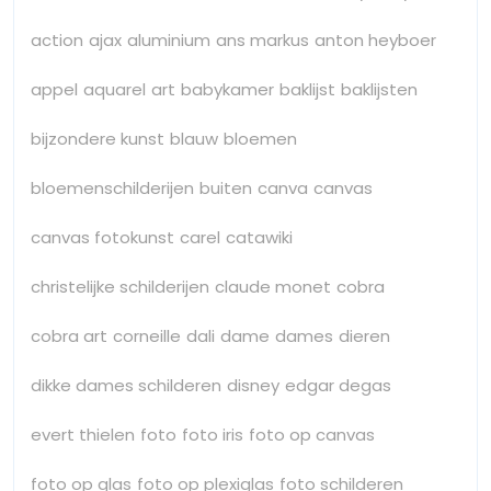
action
ajax
aluminium
ans markus
anton heyboer
appel
aquarel
art
babykamer
baklijst
baklijsten
bijzondere kunst
blauw
bloemen
bloemenschilderijen
buiten
canva
canvas
canvas fotokunst
carel
catawiki
christelijke schilderijen
claude monet
cobra
cobra art
corneille
dali
dame
dames
dieren
dikke dames schilderen
disney
edgar degas
evert thielen
foto
foto iris
foto op canvas
foto op glas
foto op plexiglas
foto schilderen