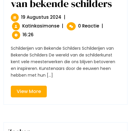
van bekende schilders
Schilder
Van
Bekende
19
19 Augustus 2024
|
Schilder
Augustus
Iconische
Katinkasimonse
|
0 Reactie
|
2024
Schilderijen
16:26
Van
Bekende
Schilderijen van Bekende Schilders Schilderijen van
Schilders
Bekende Schilders De wereld van de schilderkunst
kent vele meesterwerken die ons blijven betoveren
en inspireren. Kunstenaars door de eeuwen heen
hebben met hun [...]
View
View More
More