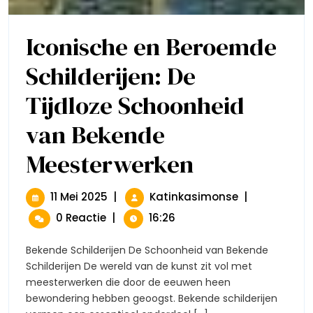
Iconische en Beroemde
Schilderijen: De
Tijdloze Schoonheid
van Bekende
Meesterwerken
Iconische
En
Beroemde
Schilderijen:
11
Iconische
11 Mei 2025
|
Katinkasimonse
|
De
Mei
En
0 Reactie
|
16:26
Tijdloze
2025
Beroemde
Schoonheid
Schilderijen:
Van
Bekende Schilderijen De Schoonheid van Bekende
De
Bekende
Schilderijen De wereld van de kunst zit vol met
Tijdloze
Meesterwerken
meesterwerken die door de eeuwen heen
Schoonheid
bewondering hebben geoogst. Bekende schilderijen
Van