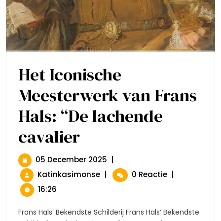
Het Iconische
Meesterwerk van Frans
Hals: “De lachende
cavalier
Het
Iconische
Meesterwerk
Van
05
05 December 2025
|
Frans
December
Het
Katinkasimonse
|
0 Reactie
|
Hals:
2025
Iconische
“De
16:26
Lachende
Meesterwerk
Cavalier
Van
Frans Hals’ Bekendste Schilderij Frans Hals’ Bekendste
Frans