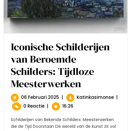
Iconische Schilderijen
van Beroemde
Schilders: Tijdloze
Meesterwerken
Iconische
Schilderijen
Van
Beroemde
06
Iconisc
06 Februari 2025
|
Katinkasimonse
|
Schilders:
Februari
Schilder
0 Reactie
|
16:26
Tijdloze
2025
Van
Meesterwerken
Beroem
Schilderijen van Bekende Schilders: Meesterwerken
Schilder
die de Tijd Doorstaan De wereld van de kunst zit vol
Tijdloze