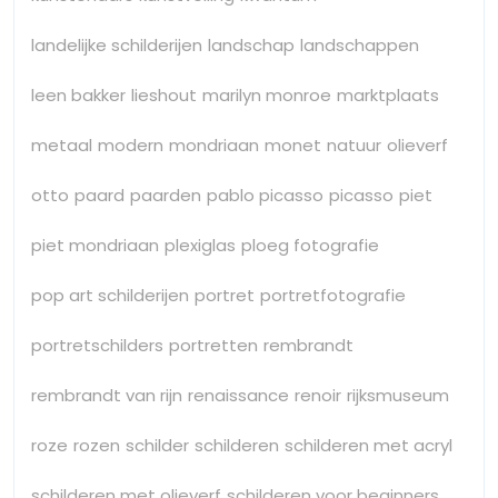
landelijke schilderijen
landschap
landschappen
leen bakker
lieshout
marilyn monroe
marktplaats
metaal
modern
mondriaan
monet
natuur
olieverf
otto
paard
paarden
pablo picasso
picasso
piet
piet mondriaan
plexiglas
ploeg fotografie
pop art schilderijen
portret
portretfotografie
portretschilders
portretten
rembrandt
rembrandt van rijn
renaissance
renoir
rijksmuseum
roze
rozen
schilder
schilderen
schilderen met acryl
schilderen met olieverf
schilderen voor beginners