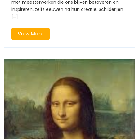
met meesterwerken die ons blijven betoveren en
Meeste
inspireren, zelfs eeuwen na hun creatie. Schilderijen
[...]
View
View More
More