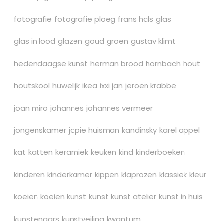
fotografie
fotografie ploeg
frans hals
glas
glas in lood
glazen
goud
groen
gustav klimt
hedendaagse kunst
herman brood
hornbach
hout
houtskool
huwelijk
ikea
ixxi
jan
jeroen krabbe
joan miro
johannes
johannes vermeer
jongenskamer
jopie huisman
kandinsky
karel appel
kat
katten
keramiek
keuken
kind
kinderboeken
kinderen
kinderkamer
kippen
klaprozen
klassiek
kleur
koeien
koeien kunst
kunst
kunst atelier
kunst in huis
kunstenaars
kunstveiling
kwantum