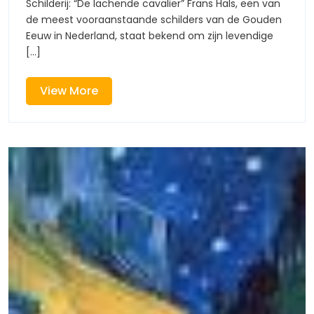
Schilderij: “De lachende cavalier” Frans Hals, een van
Hals:
de meest vooraanstaande schilders van de Gouden
“De
Eeuw in Nederland, staat bekend om zijn levendige
Lachende
[...]
Cavalier
View
View More
More