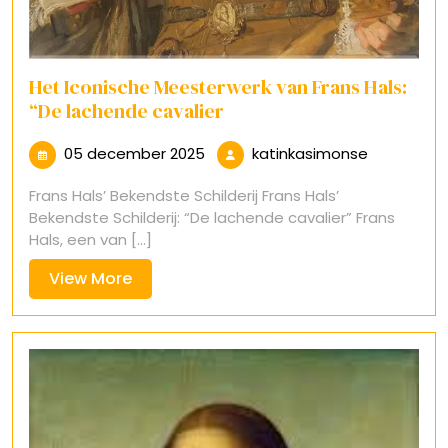
Het Iconische Meesterwerk van Frans Hals:
“De lachende cavalier
05
katinkasi
05 december 2025
katinkasimonse
december
Frans Hals’ Bekendste Schilderij Frans Hals’
2025
Bekendste Schilderij: “De lachende cavalier” Frans
Hals, een van [...]
View
View More
More