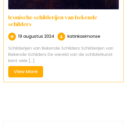
Iconische schilderijen van bekende
schilders
19
katinkasimo
19 augustus 2024
katinkasimonse
augustus
Schilderijen van Bekende Schilders Schilderijen van
2024
Bekende Schilders De wereld van de schilderkunst
kent vele [...]
View
View More
More