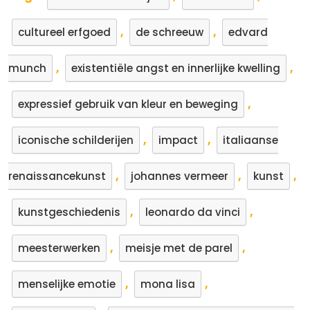
,
,
cultureel erfgoed
de schreeuw
edvard
,
,
munch
existentiële angst en innerlijke kwelling
,
expressief gebruik van kleur en beweging
,
,
iconische schilderijen
impact
italiaanse
,
,
,
renaissancekunst
johannes vermeer
kunst
,
,
kunstgeschiedenis
leonardo da vinci
,
,
meesterwerken
meisje met de parel
,
,
menselijke emotie
mona lisa