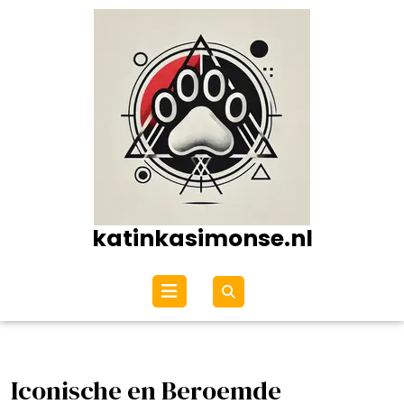
Ga
naar
de
inhoud
katinkasimonse.nl
Open
menu
Iconische en Beroemde