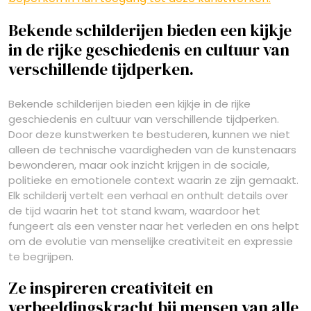
Bekende schilderijen bieden een kijkje
in de rijke geschiedenis en cultuur van
verschillende tijdperken.
Bekende schilderijen bieden een kijkje in de rijke
geschiedenis en cultuur van verschillende tijdperken.
Door deze kunstwerken te bestuderen, kunnen we niet
alleen de technische vaardigheden van de kunstenaars
bewonderen, maar ook inzicht krijgen in de sociale,
politieke en emotionele context waarin ze zijn gemaakt.
Elk schilderij vertelt een verhaal en onthult details over
de tijd waarin het tot stand kwam, waardoor het
fungeert als een venster naar het verleden en ons helpt
om de evolutie van menselijke creativiteit en expressie
te begrijpen.
Ze inspireren creativiteit en
verbeeldingskracht bij mensen van alle