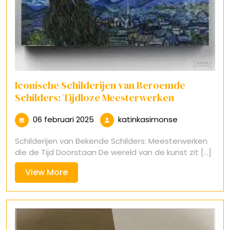
Iconische Schilderijen van Beroemde
Schilders: Tijdloze Meesterwerken
06
katinkasimon
06 februari 2025
katinkasimonse
februari
Schilderijen van Bekende Schilders: Meesterwerken
2025
die de Tijd Doorstaan De wereld van de kunst zit [...]
View
View More
More