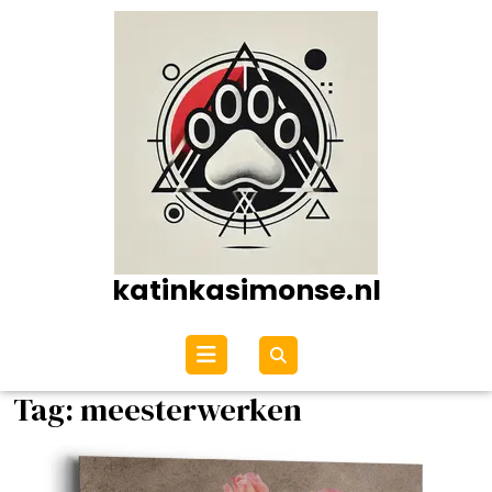
Ga
naar
de
inhoud
katinkasimonse.nl
Open
menu
Tag:
meesterwerken