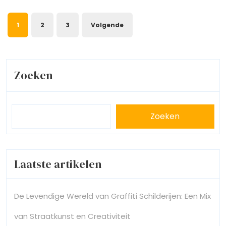
de
Berichtnavigatie
Renaissance
1
2
3
Volgende
Zoeken
Zoeken
Laatste artikelen
De Levendige Wereld van Graffiti Schilderijen: Een Mix
van Straatkunst en Creativiteit