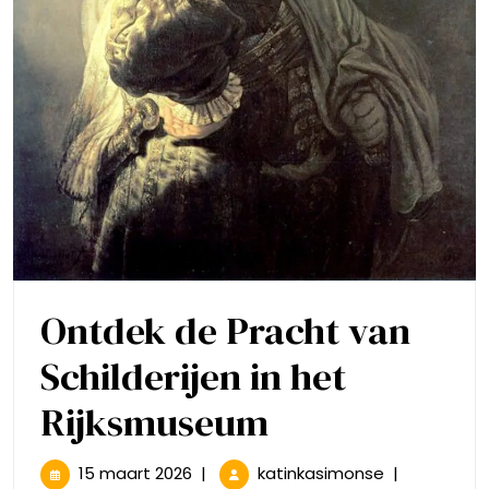
Ontdek de Pracht van
Schilderijen in het
Ontdek
Rijksmuseum
de
15
Ontdek
15 maart 2026
|
katinkasimonse
|