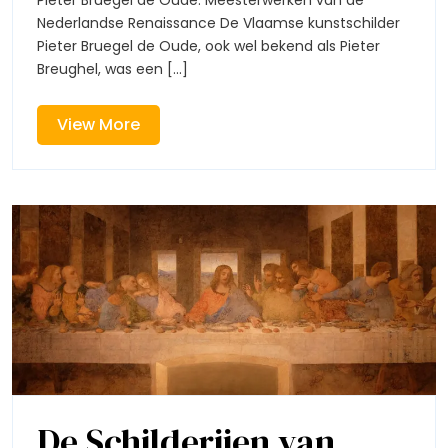
Schilderijen
die
Nederlandse Renaissance De Vlaamse kunstschilder
de
Pieter Bruegel de Oude, ook wel bekend als Pieter
die
Renaissance
Breughel, was een [...]
tot
de
leven
brengen
View
View More
Renaissance
More
tot
leven
brengen
De Schilderijen van