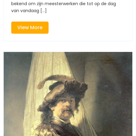
bekend om zijn meesterwerken die tot op de dag
Schilderijen
Rembrandt
van vandaag [...]
van
View
View More
Rembrandt
More