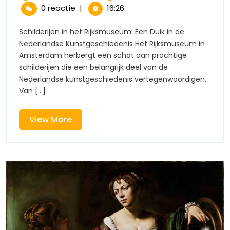
maart
de
Pracht
0 reactie
|
16:26
2026
Pracht
van
van
Schilderijen in het Rijksmuseum: Een Duik in de
Schilderijen
Nederlandse Kunstgeschiedenis Het Rijksmuseum in
Schilderijen
in
Amsterdam herbergt een schat aan prachtige
het
schilderijen die een belangrijk deel van de
in
Rijksmuseum
Nederlandse kunstgeschiedenis vertegenwoordigen.
het
Van [...]
Rijksmuseu
View
View More
More