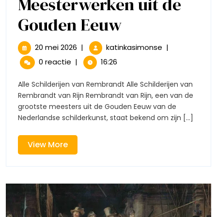
Meesterwerken uit de
Alle
Gouden Eeuw
Schilderijen
20
Alle
20 mei 2026
|
katinkasimonse
|
mei
Schilderijen
van
0 reactie
|
16:26
2026
van
Rembrandt:
Rembrandt:
Alle Schilderijen van Rembrandt Alle Schilderijen van
Meesterwerke
Rembrandt van Rijn Rembrandt van Rijn, een van de
Meesterwer
uit
grootste meesters uit de Gouden Eeuw van de
de
Nederlandse schilderkunst, staat bekend om zijn [...]
uit
Gouden
Eeuw
de
View
View More
More
Gouden
Eeuw