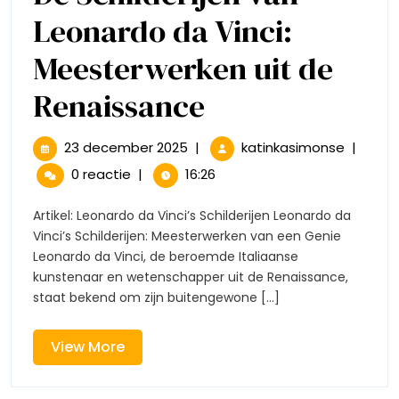
Leonardo da Vinci:
Meesterwerken uit de
De
Renaissance
Schilderijen
23
De
23 december 2025
|
katinkasimonse
|
december
Schilder
van
0 reactie
|
16:26
2025
van
Leonardo
Leonard
Artikel: Leonardo da Vinci’s Schilderijen Leonardo da
da
Vinci’s Schilderijen: Meesterwerken van een Genie
da
Vinci:
Leonardo da Vinci, de beroemde Italiaanse
Meester
kunstenaar en wetenschapper uit de Renaissance,
Vinci:
uit
staat bekend om zijn buitengewone [...]
de
Meesterwerk
Renaiss
View
View More
uit
More