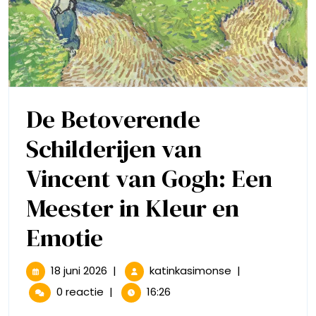
De Betoverende
Schilderijen van
Vincent van Gogh: Een
Meester in Kleur en
De
Emotie
Betoverende
18
De
18 juni 2026
|
katinkasimonse
|
juni
Betoverende
Schilderijen
0 reactie
|
16:26
2026
Schilderijen