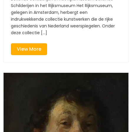
Rijksmuseum:
Schilderijen in het Rijksmuseum Het Rijksmuseum,
Rijksm
Meesterwerken
gelegen in Amsterdam, herbergt een
van
indrukwekkende collectie kunstwerken die de rijke
Meeste
de
geschiedenis van Nederland weerspiegelen. Onder
Nederlandse
van
deze collectie [...]
kunst
de
View
View More
More
Nederl
kunst