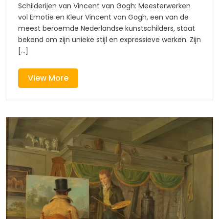
van
van
Schilderijen van Vincent van Gogh: Meesterwerken
Vincent
vol Emotie en Kleur Vincent van Gogh, een van de
Vincent
van
meest beroemde Nederlandse kunstschilders, staat
Gogh:
bekend om zijn unieke stijl en expressieve werken. Zijn
van
Een
[...]
Meester
Gogh:
in
Kleur
View
View More
Een
en
More
Emotie
Meester
in
Kleur
en
Emotie