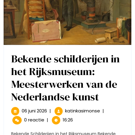
Bekende schilderijen in
het Rijksmuseum:
Meesterwerken van de
Bekend
Nederlandse kunst
schilder
06
Bekende
06 juni 2026
|
katinkasimonse
|
juni
schilderijen
in
0 reactie
|
16:26
2026
in
het
het
Bekende Schilderijen in het Rijksmuseum Bekende