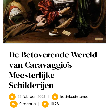
De Betoverende Wereld
van Caravaggio’s
Meesterlijke
De
Schilderijen
Betoverende
22
De
22 februari 2026
|
katinkasimonse
|
februari
Betoveren
Wereld
0 reactie
|
16:26
2026
Wereld