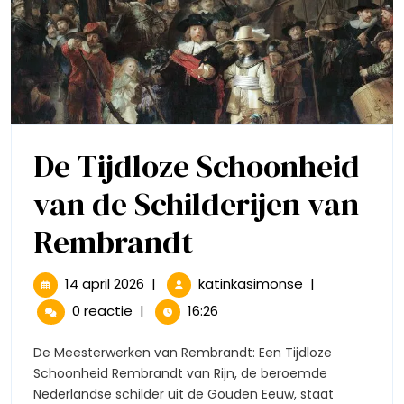
De Tijdloze Schoonheid
van de Schilderijen van
De
Rembrandt
Tijdloze
14
De
14 april 2026
|
katinkasimonse
|
april
Tijdloze
Schoonheid
0 reactie
|
16:26
2026
Schoonheid
van
van
De Meesterwerken van Rembrandt: Een Tijdloze
de
Schoonheid Rembrandt van Rijn, de beroemde
de
Schilderijen
Nederlandse schilder uit de Gouden Eeuw, staat
van