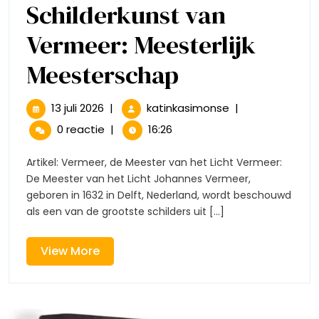
Schilderkunst van
Vermeer: Meesterlijk
De
Meesterschap
Geniale
13
De
13 juli 2026
|
katinkasimonse
|
juli
Geniale
Schilderkun
0 reactie
|
16:26
2026
Schilderkunst
van
van
Artikel: Vermeer, de Meester van het Licht Vermeer:
Vermeer:
De Meester van het Licht Johannes Vermeer,
Vermeer:
Meesterlijk
geboren in 1632 in Delft, Nederland, wordt beschouwd
Meesterschap
als een van de grootste schilders uit [...]
Meesterlijk
Meesterscha
View
View More
More