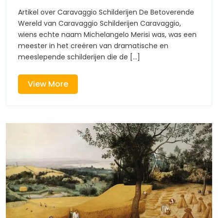
van
van
Artikel over Caravaggio Schilderijen De Betoverende
Caravaggio
Wereld van Caravaggio Schilderijen Caravaggio,
Caravaggio’s
Meesterlijk
wiens echte naam Michelangelo Merisi was, was een
Schilderijen
meester in het creëren van dramatische en
Meesterlijke
meeslepende schilderijen die de [...]
Schilderijen
View
View More
More