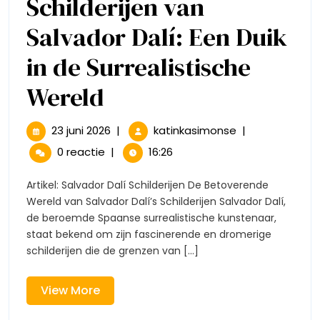
Schilderijen van
Salvador Dalí: Een Duik
in de Surrealistische
De
Wereld
Betoverende
23
De
23 juni 2026
|
katinkasimonse
|
juni
Betoverende
Schilderijen
0 reactie
|
16:26
2026
Schilderijen
van
van
Artikel: Salvador Dalí Schilderijen De Betoverende
Salvador
Wereld van Salvador Dalí’s Schilderijen Salvador Dalí,
Salvador
Dalí:
de beroemde Spaanse surrealistische kunstenaar,
Een
staat bekend om zijn fascinerende en dromerige
Dalí:
Duik
schilderijen die de grenzen van [...]
in
Een
de
Surrealistische
View
View More
Duik
Wereld
More