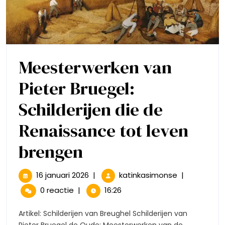
Meesterwerken van
Pieter Bruegel:
Schilderijen die de
Renaissance tot leven
Meesterwerken
brengen
van
16
Meesterwer
16 januari 2026
|
katinkasimonse
|
januari
van
Pieter
0 reactie
|
16:26
2026
Pieter
Bruegel:
Bruegel:
Artikel: Schilderijen van Breughel Schilderijen van
Schilderijen
Pieter Bruegel de Oude: Meesterwerken van de