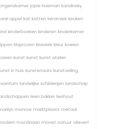
jongenskamer
jopie huisman
kandinsky
karel appel
kat
katten
keramiek
keuken
kind
kinderboeken
kinderen
kinderkamer
kippen
klaprozen
klassiek
kleur
koeien
koeien kunst
kunst
kunst atelier
kunst in huis
kunstenaars
kunstveiling
kwantum
landelijke schilderijen
landschap
landschappen
leen bakker
lieshout
marilyn monroe
marktplaats
metaal
modern
mondriaan
monet
natuur
olieverf