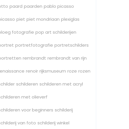
otto
paard
paarden
pablo picasso
picasso
piet
piet mondriaan
plexiglas
ploeg fotografie
pop art schilderijen
portret
portretfotografie
portretschilders
portretten
rembrandt
rembrandt van rijn
renaissance
renoir
rijksmuseum
roze
rozen
schilder
schilderen
schilderen met acryl
schilderen met olieverf
schilderen voor beginners
schilderij
schilderij van foto
schilderij winkel