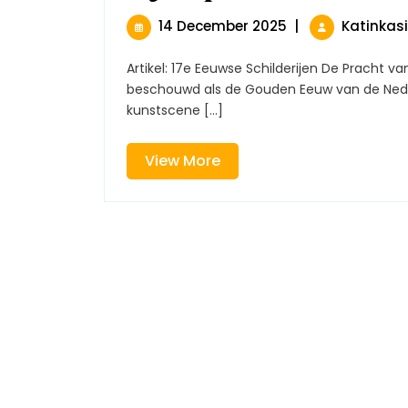
14
14 December 2025
|
Katinkas
December
2025
Artikel: 17e Eeuwse Schilderijen De Pracht van 17e Eeuwse Schilderijen De 17e eeuw wordt vaak
beschouwd als de Gouden Eeuw van de Neder
kunstscene [...]
View
View More
More