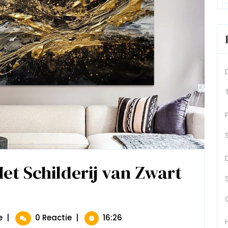
Het Schilderij van Zwart
Prachtig
e
|
0 Reactie
|
16:26