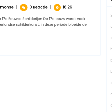
Van
17e
De
imonse
|
0 Reactie
|
16:26
Eeuwse
Pracht
Schilderije
Van
Een
17e
landse schilderkunst. In deze periode bloeide de
Kijk
Eeuwse
Op
Schilderijen:
Meesterwe
Uit
Een
De
Kijk
Gouden
Op
Eeuw
Meesterwerken
Uit
De
Gouden
Eeuw