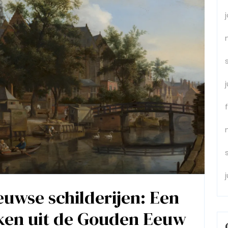
euwse schilderijen: Een
ken uit de Gouden Eeuw
De
Pracht