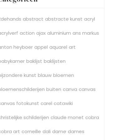
2dehands
abstract
abstracte kunst
acryl
n:
acrylverf
action
ajax
aluminium
ans markus
rken
anton heyboer
appel
aquarel
art
babykamer
baklijst
baklijsten
bijzondere kunst
blauw
bloemen
bloemenschilderijen
buiten
canva
canvas
canvas fotokunst
carel
catawiki
christelijke schilderijen
claude monet
cobra
cobra art
corneille
dali
dame
dames