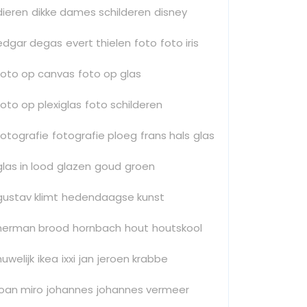
dieren
dikke dames schilderen
disney
edgar degas
evert thielen
foto
foto iris
foto op canvas
foto op glas
foto op plexiglas
foto schilderen
fotografie
fotografie ploeg
frans hals
glas
glas in lood
glazen
goud
groen
gustav klimt
hedendaagse kunst
herman brood
hornbach
hout
houtskool
huwelijk
ikea
ixxi
jan
jeroen krabbe
joan miro
johannes
johannes vermeer