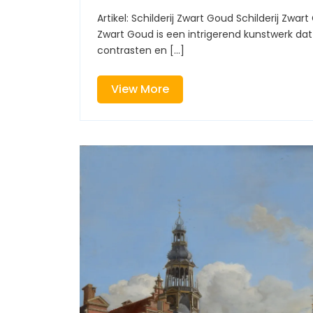
Juli
Zwart
2026
Artikel: Schilderij Zwart Goud Schilderij Zwart Goud: Een Meesterwerk van Contrasten Het schilderij
En
Zwart Goud is een intrigerend kunstwerk dat
Goud
contrasten en [...]
View
View More
More