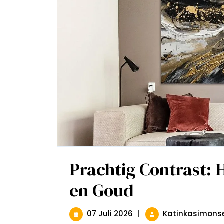
Prachtig Contrast: 
en Goud
Prachtig
Contrast:
Het
Schilderij
07
07 Juli 2026
|
Katinkasimons
Van