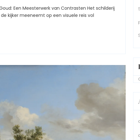
Contrast:
Het
Schilderij
 de kijker meeneemt op een visuele reis vol
Van
Zwart
En
Goud