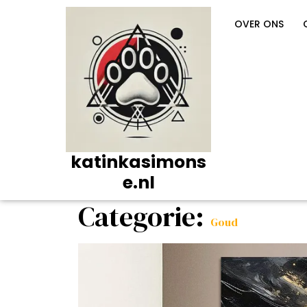
Ga
naar
OVER ONS
de
inhoud
katinkasimons
e.nl
Categorie:
Goud