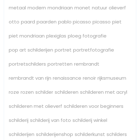
metaal
modern
mondriaan
monet
natuur
olieverf
otto
paard
paarden
pablo picasso
picasso
piet
piet mondriaan
plexiglas
ploeg fotografie
pop art schilderijen
portret
portretfotografie
portretschilders
portretten
rembrandt
rembrandt van rijn
renaissance
renoir
rijksmuseum
roze
rozen
schilder
schilderen
schilderen met acryl
schilderen met olieverf
schilderen voor beginners
schilderij
schilderij van foto
schilderij winkel
schilderijen
schilderijenshop
schilderkunst
schilders