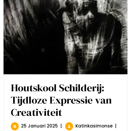
Houtskool Schilderij:
Tijdloze Expressie van
Creativiteit
Houtskool
Schilderij:
Tijdloze
Expressie
25
Houtsko
25 Januari 2025
|
Katinkasimonse
|
Van