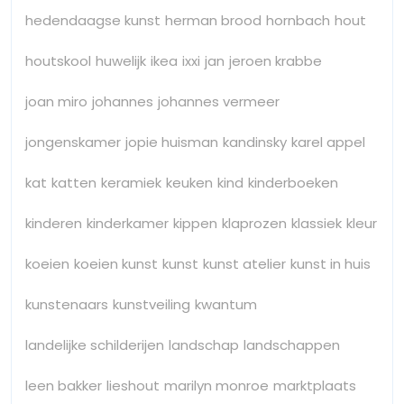
hedendaagse kunst
herman brood
hornbach
hout
houtskool
huwelijk
ikea
ixxi
jan
jeroen krabbe
joan miro
johannes
johannes vermeer
jongenskamer
jopie huisman
kandinsky
karel appel
kat
katten
keramiek
keuken
kind
kinderboeken
kinderen
kinderkamer
kippen
klaprozen
klassiek
kleur
koeien
koeien kunst
kunst
kunst atelier
kunst in huis
kunstenaars
kunstveiling
kwantum
landelijke schilderijen
landschap
landschappen
leen bakker
lieshout
marilyn monroe
marktplaats