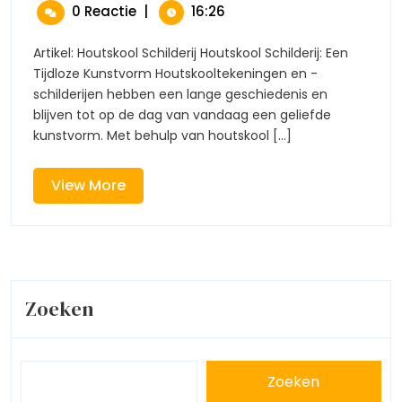
Januari
Schilderi
0 Reactie
|
16:26
Creativiteit
2025
Tijdloze
Expressi
Artikel: Houtskool Schilderij Houtskool Schilderij: Een
Van
Tijdloze Kunstvorm Houtskooltekeningen en -
Creativi
schilderijen hebben een lange geschiedenis en
blijven tot op de dag van vandaag een geliefde
kunstvorm. Met behulp van houtskool [...]
View
View More
More
Zoeken
Zoeken