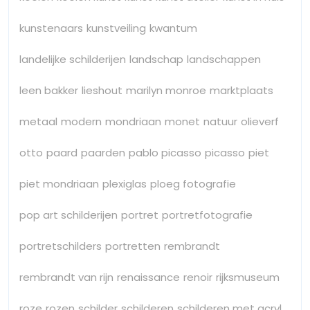
kunstenaars
kunstveiling
kwantum
landelijke schilderijen
landschap
landschappen
leen bakker
lieshout
marilyn monroe
marktplaats
metaal
modern
mondriaan
monet
natuur
olieverf
otto
paard
paarden
pablo picasso
picasso
piet
piet mondriaan
plexiglas
ploeg fotografie
pop art schilderijen
portret
portretfotografie
portretschilders
portretten
rembrandt
rembrandt van rijn
renaissance
renoir
rijksmuseum
roze
rozen
schilder
schilderen
schilderen met acryl