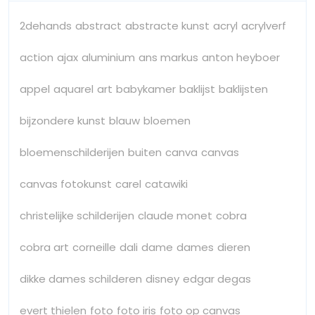
2dehands
abstract
abstracte kunst
acryl
acrylverf
action
ajax
aluminium
ans markus
anton heyboer
appel
aquarel
art
babykamer
baklijst
baklijsten
bijzondere kunst
blauw
bloemen
bloemenschilderijen
buiten
canva
canvas
canvas fotokunst
carel
catawiki
christelijke schilderijen
claude monet
cobra
cobra art
corneille
dali
dame
dames
dieren
dikke dames schilderen
disney
edgar degas
evert thielen
foto
foto iris
foto op canvas