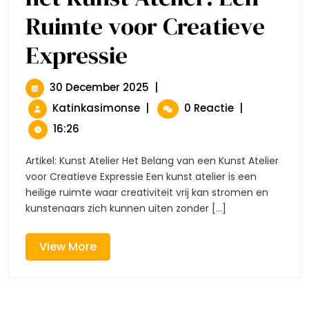
Ruimte voor Creatieve
Expressie
Ontdek
De
Magie
Van
30
30 December 2025
|
Het
December
Ontdek
Katinkasimonse
|
0 Reactie
|
Kunst
2025
De
Atelier:
16:26
Een
Magie
Ruimte
Van
Artikel: Kunst Atelier Het Belang van een Kunst Atelier
Voor
Het
voor Creatieve Expressie Een kunst atelier is een
Creatieve
Kunst
Expressie
heilige ruimte waar creativiteit vrij kan stromen en
Atelier:
kunstenaars zich kunnen uiten zonder [...]
Een
Ruimte
Voor
View
View More
Creatieve
More
Expressie