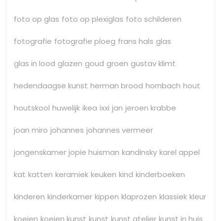
foto op glas
foto op plexiglas
foto schilderen
fotografie
fotografie ploeg
frans hals
glas
glas in lood
glazen
goud
groen
gustav klimt
hedendaagse kunst
herman brood
hornbach
hout
houtskool
huwelijk
ikea
ixxi
jan
jeroen krabbe
joan miro
johannes
johannes vermeer
jongenskamer
jopie huisman
kandinsky
karel appel
kat
katten
keramiek
keuken
kind
kinderboeken
kinderen
kinderkamer
kippen
klaprozen
klassiek
kleur
koeien
koeien kunst
kunst
kunst atelier
kunst in huis