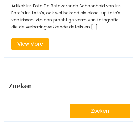
Foto’s
Artikel: Iris Foto De Betoverende Schoonheid van Iris
In
Foto’s Iris foto’s, ook wel bekend als close-up foto’s
Close-
van irissen, zijn een prachtige vorm van fotografie
Up
die de verbazingwekkende details en [...]
View
View More
More
Zoeken
Zoeken