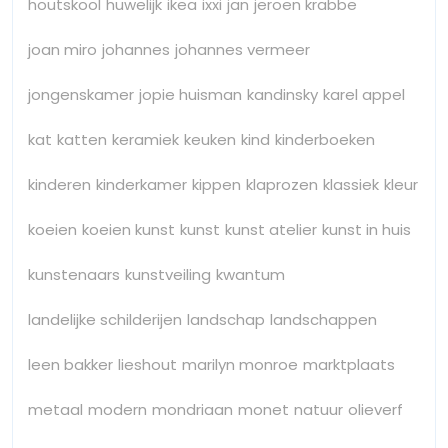
houtskool
huwelijk
ikea
ixxi
jan
jeroen krabbe
joan miro
johannes
johannes vermeer
jongenskamer
jopie huisman
kandinsky
karel appel
kat
katten
keramiek
keuken
kind
kinderboeken
kinderen
kinderkamer
kippen
klaprozen
klassiek
kleur
koeien
koeien kunst
kunst
kunst atelier
kunst in huis
kunstenaars
kunstveiling
kwantum
landelijke schilderijen
landschap
landschappen
leen bakker
lieshout
marilyn monroe
marktplaats
metaal
modern
mondriaan
monet
natuur
olieverf