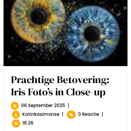
Prachtige Betovering:
Iris Foto’s in Close-up
Prachtige
Betovering:
Iris
Foto’s
06
06 September 2025
|
In
September
Prachtige
Katinkasimonse
|
0 Reactie
|
Close-
2025
Betovering:
Up
16:26
Iris