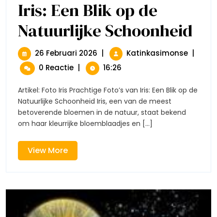
Iris: Een Blik op de
Natuurlijke Schoonheid
Pracht
Foto’s
Van
Iris:
26
Prachti
26 Februari 2026
|
Katinkasimonse
|
Een
Februari
Foto’s
0 Reactie
|
16:26
Blik
2026
Van
Op
Iris:
De
Artikel: Foto Iris Prachtige Foto’s van Iris: Een Blik op de
Een
Natuur
Natuurlijke Schoonheid Iris, een van de meest
Blik
Schoo
betoverende bloemen in de natuur, staat bekend
Op
om haar kleurrijke bloemblaadjes en [...]
De
Natuurl
Schoon
View
View More
More