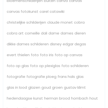
bloemenschilderijen
buiten
canva
canvas
canvas fotokunst
carel
catawiki
christelijke schilderijen
claude monet
cobra
cobra art
corneille
dali
dame
dames
dieren
dikke dames schilderen
disney
edgar degas
evert thielen
foto
foto iris
foto op canvas
foto op glas
foto op plexiglas
foto schilderen
fotografie
fotografie ploeg
frans hals
glas
glas in lood
glazen
goud
groen
gustav klimt
hedendaagse kunst
herman brood
hornbach
hout