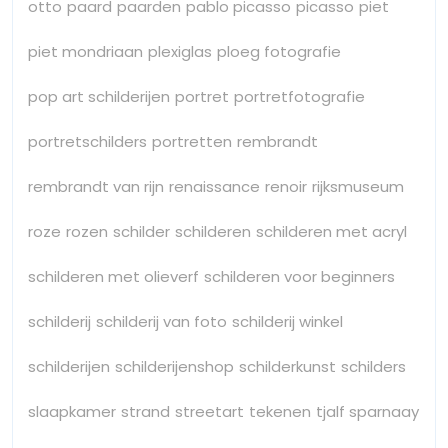
otto
paard
paarden
pablo picasso
picasso
piet
piet mondriaan
plexiglas
ploeg fotografie
pop art schilderijen
portret
portretfotografie
portretschilders
portretten
rembrandt
rembrandt van rijn
renaissance
renoir
rijksmuseum
roze
rozen
schilder
schilderen
schilderen met acryl
schilderen met olieverf
schilderen voor beginners
schilderij
schilderij van foto
schilderij winkel
schilderijen
schilderijenshop
schilderkunst
schilders
slaapkamer
strand
streetart
tekenen
tjalf sparnaay