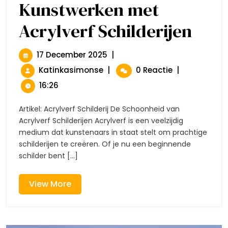
Kunstwerken met
Acrylverf Schilderijen
Creëer
Prachtig
Kunstwer
Met
17
17 December 2025
|
Acrylverf
December
Creëer
Katinkasimonse
|
0 Reactie
|
Schilderi
2025
Prachtige
16:26
Kunstwerken
Met
Artikel: Acrylverf Schilderij De Schoonheid van
Acrylverf
Acrylverf Schilderijen Acrylverf is een veelzijdig
Schilderijen
medium dat kunstenaars in staat stelt om prachtige
schilderijen te creëren. Of je nu een beginnende
schilder bent [...]
View
View More
More