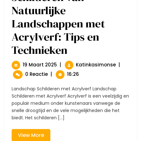
Natuurlijke
Landschappen met
Acrylverf: Tips en
Technieken
Schilderen
Van
Natuurlijke
Landschappen
19
Schilderen
19 Maart 2025
|
Katinkasimonse
|
Met
Maart
Van
0 Reactie
|
16:26
Acrylverf:
2025
Natuurlijk
Tips
Landscha
En
Landschap Schilderen met Acrylverf Landschap
Met
Technieken
Schilderen met Acrylverf Acrylverf is een veelzijdig en
Acrylverf:
populair medium onder kunstenaars vanwege de
Tips
snelle droogtijd en de vele mogelijkheden die het
En
biedt. Het schilderen [...]
Technieke
View
View More