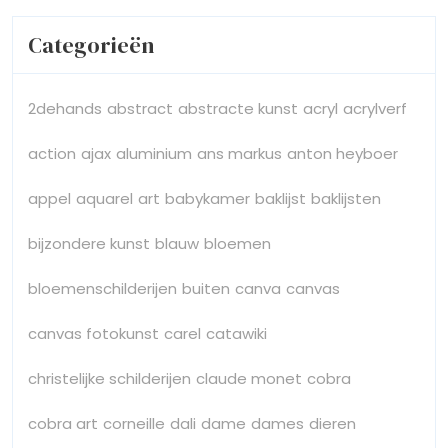
Categorieën
2dehands
abstract
abstracte kunst
acryl
acrylverf
action
ajax
aluminium
ans markus
anton heyboer
appel
aquarel
art
babykamer
baklijst
baklijsten
bijzondere kunst
blauw
bloemen
bloemenschilderijen
buiten
canva
canvas
canvas fotokunst
carel
catawiki
christelijke schilderijen
claude monet
cobra
cobra art
corneille
dali
dame
dames
dieren