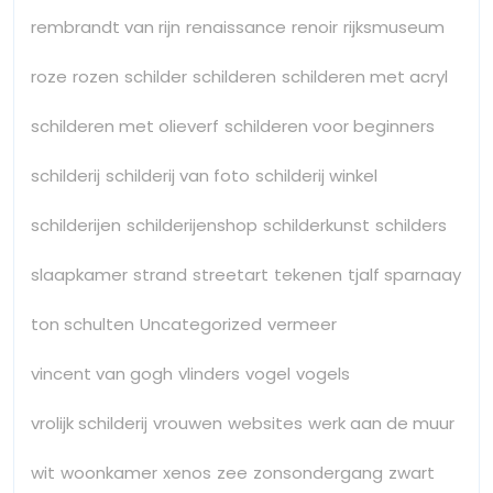
rembrandt van rijn
renaissance
renoir
rijksmuseum
roze
rozen
schilder
schilderen
schilderen met acryl
schilderen met olieverf
schilderen voor beginners
schilderij
schilderij van foto
schilderij winkel
schilderijen
schilderijenshop
schilderkunst
schilders
slaapkamer
strand
streetart
tekenen
tjalf sparnaay
ton schulten
Uncategorized
vermeer
vincent van gogh
vlinders
vogel
vogels
vrolijk schilderij
vrouwen
websites
werk aan de muur
wit
woonkamer
xenos
zee
zonsondergang
zwart