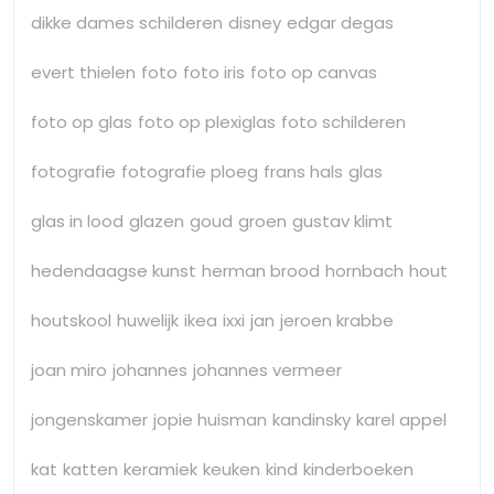
dikke dames schilderen
disney
edgar degas
evert thielen
foto
foto iris
foto op canvas
foto op glas
foto op plexiglas
foto schilderen
fotografie
fotografie ploeg
frans hals
glas
glas in lood
glazen
goud
groen
gustav klimt
hedendaagse kunst
herman brood
hornbach
hout
houtskool
huwelijk
ikea
ixxi
jan
jeroen krabbe
joan miro
johannes
johannes vermeer
jongenskamer
jopie huisman
kandinsky
karel appel
kat
katten
keramiek
keuken
kind
kinderboeken