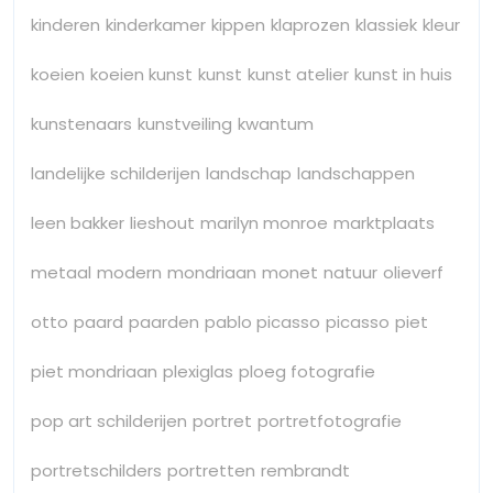
kinderen
kinderkamer
kippen
klaprozen
klassiek
kleur
koeien
koeien kunst
kunst
kunst atelier
kunst in huis
kunstenaars
kunstveiling
kwantum
landelijke schilderijen
landschap
landschappen
leen bakker
lieshout
marilyn monroe
marktplaats
metaal
modern
mondriaan
monet
natuur
olieverf
otto
paard
paarden
pablo picasso
picasso
piet
piet mondriaan
plexiglas
ploeg fotografie
pop art schilderijen
portret
portretfotografie
portretschilders
portretten
rembrandt