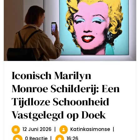
Iconisch Marilyn
Monroe Schilderij: Een
Tijdloze Schoonheid
Vastgelegd op Doek
Iconisch
Marilyn
Monroe
Schilderij:
12
Iconisch
12 Juni 2026
|
Katinkasimonse
|
Een
Juni
Marilyn
0 Reactie
|
16:26