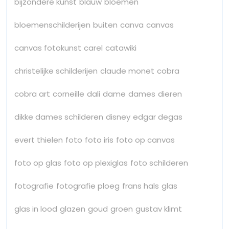
bijzondere kunst
blauw
bloemen
bloemenschilderijen
buiten
canva
canvas
canvas fotokunst
carel
catawiki
christelijke schilderijen
claude monet
cobra
cobra art
corneille
dali
dame
dames
dieren
dikke dames schilderen
disney
edgar degas
evert thielen
foto
foto iris
foto op canvas
foto op glas
foto op plexiglas
foto schilderen
fotografie
fotografie ploeg
frans hals
glas
glas in lood
glazen
goud
groen
gustav klimt