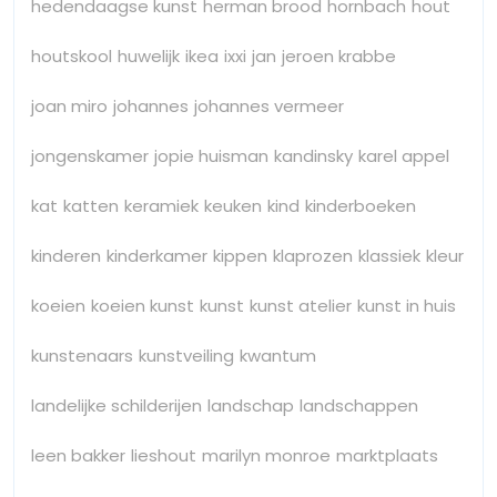
hedendaagse kunst
herman brood
hornbach
hout
houtskool
huwelijk
ikea
ixxi
jan
jeroen krabbe
joan miro
johannes
johannes vermeer
jongenskamer
jopie huisman
kandinsky
karel appel
kat
katten
keramiek
keuken
kind
kinderboeken
kinderen
kinderkamer
kippen
klaprozen
klassiek
kleur
koeien
koeien kunst
kunst
kunst atelier
kunst in huis
kunstenaars
kunstveiling
kwantum
landelijke schilderijen
landschap
landschappen
leen bakker
lieshout
marilyn monroe
marktplaats