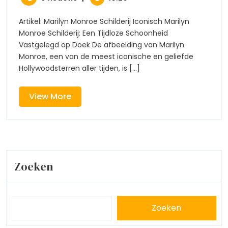
Tijdloze
2026
Monroe
Schoonheid
Schilderij:
Vastgelegd
Artikel: Marilyn Monroe Schilderij Iconisch Marilyn
Een
Op
Monroe Schilderij: Een Tijdloze Schoonheid
Tijdloze
Doek
Vastgelegd op Doek De afbeelding van Marilyn
Schoonheid
Monroe, een van de meest iconische en geliefde
Vastgelegd
Hollywoodsterren aller tijden, is [...]
Op
Doek
View
View More
More
Zoeken
Zoeken