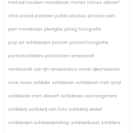
metaal
modern
mondriaan
monet
natuur
olieverf
otto
paard
paarden
pablo picasso
picasso
piet
piet mondriaan
plexiglas
ploeg fotografie
pop art schilderijen
portret
portretfotografie
portretschilders
portretten
rembrandt
rembrandt van rijn
renaissance
renoir
rijksmuseum
roze
rozen
schilder
schilderen
schilderen met acryl
schilderen met olieverf
schilderen voor beginners
schilderij
schilderij van foto
schilderij winkel
schilderijen
schilderijenshop
schilderkunst
schilders