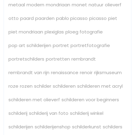
metaal
modern
mondriaan
monet
natuur
olieverf
otto
paard
paarden
pablo picasso
picasso
piet
piet mondriaan
plexiglas
ploeg fotografie
pop art schilderijen
portret
portretfotografie
portretschilders
portretten
rembrandt
rembrandt van rijn
renaissance
renoir
rijksmuseum
roze
rozen
schilder
schilderen
schilderen met acryl
schilderen met olieverf
schilderen voor beginners
schilderij
schilderij van foto
schilderij winkel
schilderijen
schilderijenshop
schilderkunst
schilders