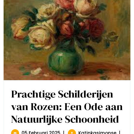
Prachtige Schilderijen
van Rozen: Een Ode aan
Natuurlijke Schoonheid
Pracht
Schild
Van
Rozen:
05
Prachti
05 Februari 2025
|
Katinkasimonse
|