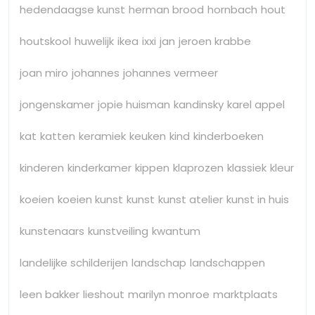
hedendaagse kunst
herman brood
hornbach
hout
houtskool
huwelijk
ikea
ixxi
jan
jeroen krabbe
joan miro
johannes
johannes vermeer
jongenskamer
jopie huisman
kandinsky
karel appel
kat
katten
keramiek
keuken
kind
kinderboeken
kinderen
kinderkamer
kippen
klaprozen
klassiek
kleur
koeien
koeien kunst
kunst
kunst atelier
kunst in huis
kunstenaars
kunstveiling
kwantum
landelijke schilderijen
landschap
landschappen
leen bakker
lieshout
marilyn monroe
marktplaats