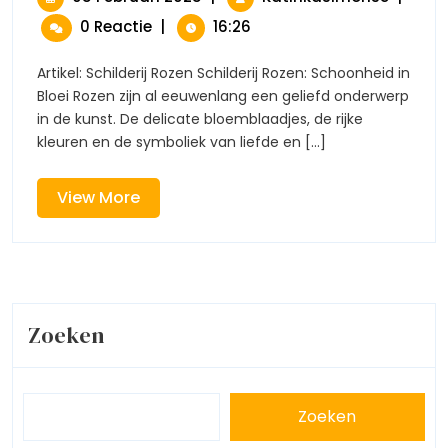
Een
Februari
Schilder
0 Reactie
|
16:26
Ode
2025
Van
Aan
Rozen:
Natuur
Artikel: Schilderij Rozen Schilderij Rozen: Schoonheid in
Een
Schoo
Bloei Rozen zijn al eeuwenlang een geliefd onderwerp
Ode
in de kunst. De delicate bloemblaadjes, de rijke
Aan
kleuren en de symboliek van liefde en [...]
Natuurl
Schoon
View
View More
More
Zoeken
Zoeken