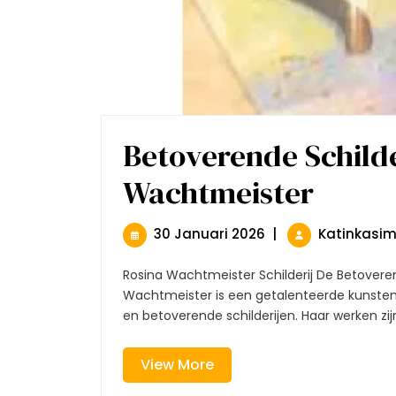
Betoverende Schilde
Wachtmeister
Betoverend
Schilderijen
Van
Rosina
30
30 Januari 2026
|
Katinkasi
Wachtmeist
Januari
2026
Rosina Wachtmeister Schilderij De Betoverende Schilderijen van Rosina Wachtmeister Rosina
Wachtmeister is een getalenteerde kunstena
en betoverende schilderijen. Haar werken zijn
View
View More
More