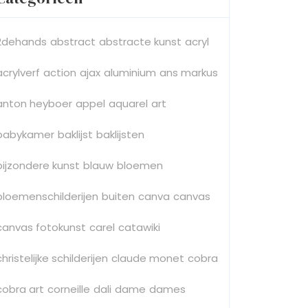
2dehands
abstract
abstracte kunst
acryl
acrylverf
action
ajax
aluminium
ans markus
anton heyboer
appel
aquarel
art
babykamer
baklijst
baklijsten
bijzondere kunst
blauw
bloemen
bloemenschilderijen
buiten
canva
canvas
canvas fotokunst
carel
catawiki
christelijke schilderijen
claude monet
cobra
cobra art
corneille
dali
dame
dames