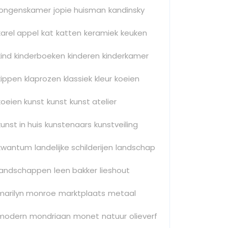
jongenskamer
jopie huisman
kandinsky
karel appel
kat
katten
keramiek
keuken
kind
kinderboeken
kinderen
kinderkamer
kippen
klaprozen
klassiek
kleur
koeien
koeien kunst
kunst
kunst atelier
kunst in huis
kunstenaars
kunstveiling
kwantum
landelijke schilderijen
landschap
landschappen
leen bakker
lieshout
marilyn monroe
marktplaats
metaal
modern
mondriaan
monet
natuur
olieverf