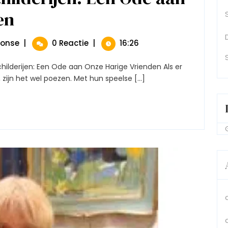
en
Prachtige
Poezen
Schilderijen:
Een
Prachtige
monse
|
0 Reactie
|
16:26
Ode
Poezen
Aan
Schilderijen:
Onze
Een
 zijn het wel poezen. Met hun speelse [...]
Harige
Ode
Vrienden
Aan
Onze
Harige
Vrienden