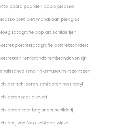
otto
paard
paarden
pablo picasso
picasso
piet
piet mondriaan
plexiglas
ploeg fotografie
pop art schilderijen
portret
portretfotografie
portretschilders
portretten
rembrandt
rembrandt van rijn
renaissance
renoir
rijksmuseum
roze
rozen
schilder
schilderen
schilderen met acryl
schilderen met olieverf
schilderen voor beginners
schilderij
schilderij van foto
schilderij winkel