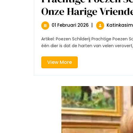
Onze Harige Vriend
01
01 Februari 2026
|
Katinkasi
Februari
2026
Artikel: Poezen Schilderij Prachtige Poezen Schilderijen: Een Ode aan Onze Harige Vrienden Als er
één dier is dat de harten van velen verovert,
View
View More
More