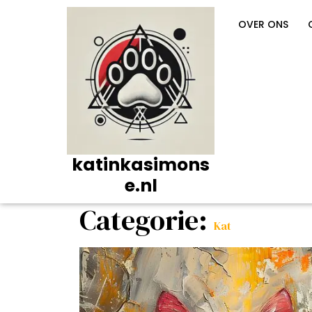
Ga
naar
OVER ONS
de
inhoud
katinkasimons
e.nl
Categorie:
Kat