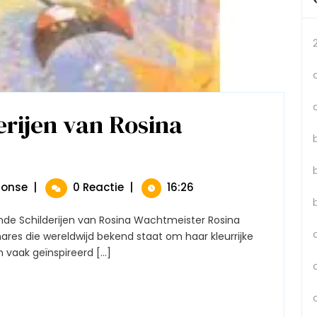
rijen van Rosina
e
Betoverende
monse
|
0 Reactie
|
16:26
er
Schilderijen
Van
Rosina
res die wereldwijd bekend staat om haar kleurrijke
Wachtmeister
 vaak geïnspireerd [...]