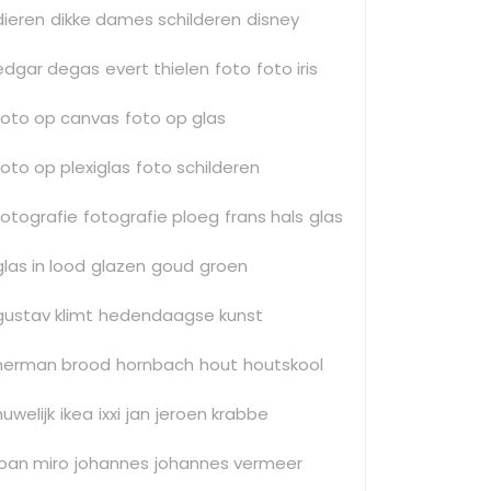
dieren
dikke dames schilderen
disney
edgar degas
evert thielen
foto
foto iris
foto op canvas
foto op glas
foto op plexiglas
foto schilderen
fotografie
fotografie ploeg
frans hals
glas
glas in lood
glazen
goud
groen
gustav klimt
hedendaagse kunst
herman brood
hornbach
hout
houtskool
huwelijk
ikea
ixxi
jan
jeroen krabbe
joan miro
johannes
johannes vermeer