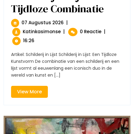
Tijdloze Combinatie
De
Kunst
Van
Het
07
07 Augustus 2026
|
Schilderij
Augustus
De
Katinkasimonse
|
0 Reactie
|
In
2026
Kunst
Lijst:
16:26
Van
Een
Tijdloze
Het
Artikel: Schilderij in Lijst Schilderij in Lijst: Een Tijdloze
Combinatie
Schilderij
Kunstvorm De combinatie van een schilderij en een
In
lijst vormt al eeuwenlang een iconisch duo in de
Lijst:
wereld van kunst en [...]
Een
Tijdloze
Combinatie
View
View More
More