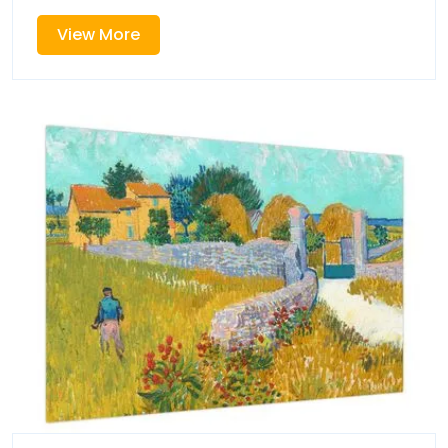
Straatkunst
En
View
View More
Creativiteit
More