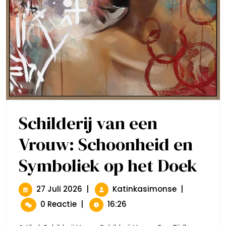
Schilderij van een
Vrouw: Schoonheid en
Symboliek op het Doek
Schilder
Van
Een
Vrouw:
27
Schilderij
27 Juli 2026
|
Katinkasimonse
|
Schoon
Juli
Van
0 Reactie
|
16:26
En
2026
Een
Symbol
Vrouw:
Op