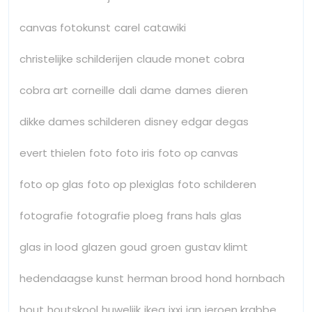
canvas fotokunst
carel
catawiki
christelijke schilderijen
claude monet
cobra
cobra art
corneille
dali
dame
dames
dieren
dikke dames schilderen
disney
edgar degas
evert thielen
foto
foto iris
foto op canvas
foto op glas
foto op plexiglas
foto schilderen
fotografie
fotografie ploeg
frans hals
glas
glas in lood
glazen
goud
groen
gustav klimt
hedendaagse kunst
herman brood
hond
hornbach
hout
houtskool
huwelijk
ikea
ixxi
jan
jeroen krabbe