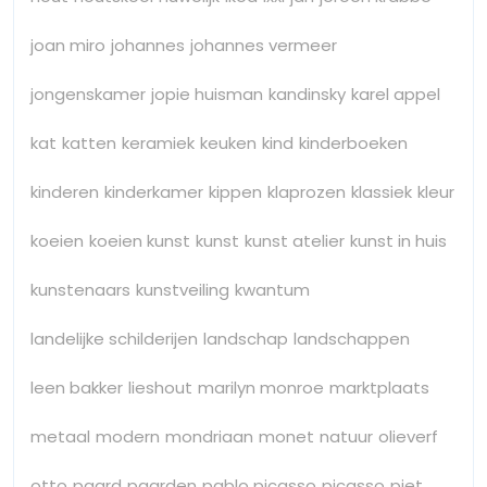
joan miro
johannes
johannes vermeer
jongenskamer
jopie huisman
kandinsky
karel appel
kat
katten
keramiek
keuken
kind
kinderboeken
kinderen
kinderkamer
kippen
klaprozen
klassiek
kleur
koeien
koeien kunst
kunst
kunst atelier
kunst in huis
kunstenaars
kunstveiling
kwantum
landelijke schilderijen
landschap
landschappen
leen bakker
lieshout
marilyn monroe
marktplaats
metaal
modern
mondriaan
monet
natuur
olieverf
otto
paard
paarden
pablo picasso
picasso
piet