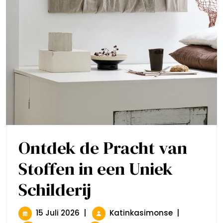
Ontdek de Pracht van
Stoffen in een Uniek
Schilderij
Ontdek
De
Pracht
Van
15
Ontdek
15 Juli 2026
|
Katinkasimonse
|
Stoffen