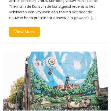
Artikel: Schilderij Vrouw Schilderij Vrouw: Een Tijdloos
Schoonheid
Het
Thema in de Kunst In de kunstgeschiedenis is het
En
Doek
schilderen van vrouwen een thema dat door de
Symboliek
eeuwen heen prominent aanwezig is geweest. [...]
Op
Het
Doek
View
View More
More