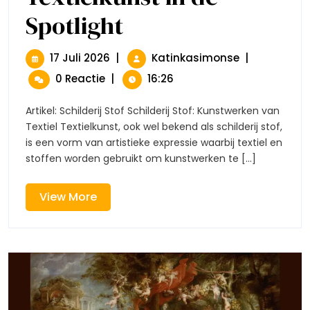
Spotlight
Ontdek
De
Magie
Van
17
Ontdek
17 Juli 2026
|
Katinkasimonse
|
Schilderij
Juli
De
0 Reactie
|
16:26
Stof:
2026
Magie
Textielkunst
Van
In
Artikel: Schilderij Stof Schilderij Stof: Kunstwerken van
Schilderij
De
Textiel Textielkunst, ook wel bekend als schilderij stof,
Stof:
Spotlight
is een vorm van artistieke expressie waarbij textiel en
Textielkunst
stoffen worden gebruikt om kunstwerken te [...]
In
De
Spotlight
View
View More
More