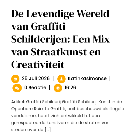
De Levendige Wereld
van Graffiti
Schilderijen: Een Mix
van Straatkunst en
Creativiteit
De
Levendige
Wereld
Van
25
De
25 Juli 2026
|
Katinkasimonse
|
Graffiti
Juli
Levendige
0 Reactie
|
16:26
Schilderijen:
2026
Wereld
Een
Van
Mix
Artikel: Graffiti Schilderij Graffiti Schilderij: Kunst in de
Graffiti
Van
Openbare Ruimte Graffiti, ooit beschouwd als illegale
Schilderijen:
Straatkunst
vandalisme, heeft zich ontwikkeld tot een
En
Een
gerespecteerde kunstvorm die de straten van
Creativiteit
Mix
steden over de [...]
Van