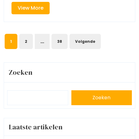
View
View More
More
Berichtnavigatie
…
1
2
38
Volgende
Zoeken
Zoeken
Laatste artikelen