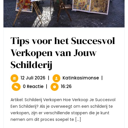
Tips voor het Succesvol
Verkopen van Jouw
Schilderij
Tips
Voor
Het
Succesvol
12
Tips
12 Juli 2026
|
Katinkasimonse
|
Verkopen
Juli
Voor
0 Reactie
|
16:26
Van
2026
Het
Jouw
Succesvol
Schilderij
Artikel: Schilderij Verkopen Hoe Verkoop Je Succesvol
Verkopen
Een Schilderij? Als je overweegt om een schilderij te
Van
verkopen, zijn er verschillende stappen die je kunt
Jouw
nemen om dit proces soepel te [...]
Schilderij