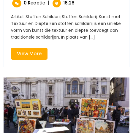
Juli
De
0 Reactie
|
16:26
In
2026
Pracht
Een
Van
Uniek
Artikel: Stoffen Schilderij Stoffen Schilderij: Kunst met
Stoffen
Schilderij
Textuur en Diepte Een stoffen schilderij is een unieke
In
vorm van kunst die textuur en diepte toevoegt aan
Een
traditionele schilderijen. In plaats van [...]
Uniek
Schilderij
View
View More
More