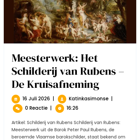
Meesterwerk: Het
Schilderij van Rubens –
De Kruisafneming
Meesterwerk:
Het
Schilderij
Van
16
Meesterwerk:
16 Juli 2026
|
Katinkasimonse
|
Rubens
Juli
Het
0 Reactie
|
16:26
–
2026
Schilderij
De
Van
Kruisafneming
Artikel: Schilderij van Rubens Schilderij van Rubens:
Rubens
Meesterwerk uit de Barok Peter Paul Rubens, de
–
beroemde Vlaamse barokschilder, staat bekend om
De