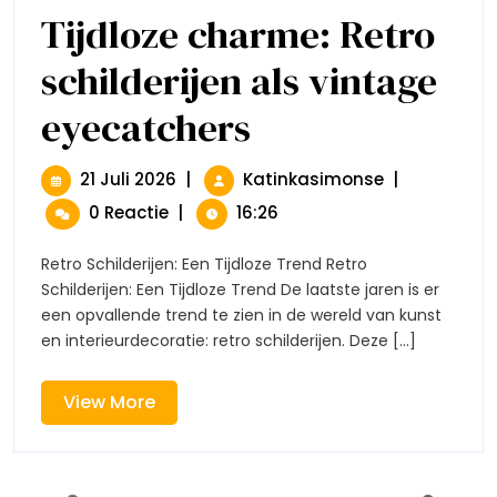
Tijdloze charme: Retro
schilderijen als vintage
eyecatchers
Tijdloze
Charme:
Retro
Schilderijen
21
Tijdloze
21 Juli 2026
|
Katinkasimonse
|
Als
Juli
Charme:
0 Reactie
|
16:26
Vintage
2026
Retro
Eyecatchers
Schilderijen
Retro Schilderijen: Een Tijdloze Trend Retro
Als
Schilderijen: Een Tijdloze Trend De laatste jaren is er
Vintage
een opvallende trend te zien in de wereld van kunst
Eyecatchers
en interieurdecoratie: retro schilderijen. Deze [...]
View
View More
More