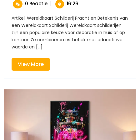
Juli
En
0 Reactie
|
16:26
Wereldkaart
2026
Betekenis
Schilderij
Van
Artikel: Wereldkaart Schilderij Pracht en Betekenis van
Een
een Wereldkaart Schilderij Wereldkaart schilderijen
Wereldkaart
zijn een populaire keuze voor decoratie in huis of op
Schilderij
kantoor. Ze combineren esthetiek met educatieve
waarde en [...]
View
View More
More