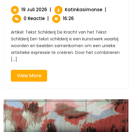
Van
Het
19
De
19 Juli 2026
|
Katinkasimonse
|
Tekst
Juli
Betovering
0 Reactie
|
16:26
Schilderij:
2026
Van
Woorden
Het
En
Artikel: Tekst Schilderij De Kracht van het Tekst
Tekst
Beelden
Schilderij Een tekst schilderij is een kunstwerk waarbij
Schilderij:
In
woorden en beelden samenkomen om een unieke
Harmonie
Woorden
artistieke expressie te creëren. Door het combineren
En
[...]
Beelden
In
Harmonie
View
View More
More