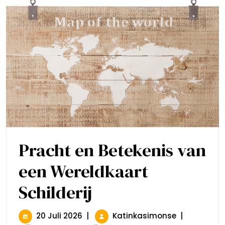
Pracht en Betekenis van
een Wereldkaart
Schilderij
Pracht
En
Betekenis
Van
20
Pracht
20 Juli 2026
|
Katinkasimonse
|
Een