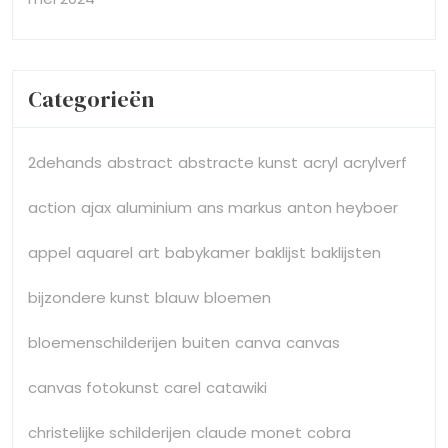
Categorieën
2dehands
abstract
abstracte kunst
acryl
acrylverf
action
ajax
aluminium
ans markus
anton heyboer
appel
aquarel
art
babykamer
baklijst
baklijsten
bijzondere kunst
blauw
bloemen
bloemenschilderijen
buiten
canva
canvas
canvas fotokunst
carel
catawiki
christelijke schilderijen
claude monet
cobra