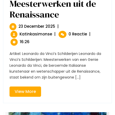
Meesterwerken uit de
Renaissance
De
Schilderijen
Van
Leonardo
23
23 December 2025
|
Da
December
De
Katinkasimonse
|
0 Reactie
|
Vinci:
2025
Schilderijen
Meesterwerken
16:26
Van
Uit
De
Leonardo
Artikel: Leonardo da Vinci’s Schilderijen Leonardo da
Renaissance
Da
Vinci’s Schilderijen: Meesterwerken van een Genie
Vinci:
Leonardo da Vinci, de beroemde Italiaanse
Meesterwerken
kunstenaar en wetenschapper uit de Renaissance,
Uit
staat bekend om zijn buitengewone [...]
De
Renaissance
View
View More
More