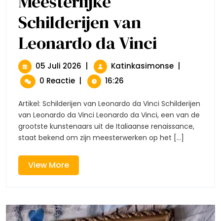
Meesterlijke
Schilderijen van
Leonardo da Vinci
Meesterlijke
Schilderijen
Van
Leonardo
05
Meesterlijke
05 Juli 2026
|
Katinkasimonse
|
Da
Juli
Schilderijen
0 Reactie
|
16:26
Vinci
2026
Van
Leonardo
Artikel: Schilderijen van Leonardo da Vinci Schilderijen
Da
van Leonardo da Vinci Leonardo da Vinci, een van de
Vinci
grootste kunstenaars uit de Italiaanse renaissance,
staat bekend om zijn meesterwerken op het [...]
View
View More
More