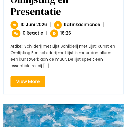
Presentatie
De
Kunst
Van
De
10
De
10 Juni 2026
|
Katinkasimonse
|
Schilderij
Juni
Kunst
0 Reactie
|
16:26
Met
2026
Van
Lijst:
De
Omlijsting
Artikel: Schilderij met Lijst Schilderij met Lijst: Kunst en
Schilderij
En
Omlijsting Een schilderij met lijst is meer dan alleen
Met
Presentatie
een kunstwerk aan de muur. De lijst speelt een
Lijst:
essentiële rol bij [...]
Omlijsting
En
Presentatie
View
View More
More