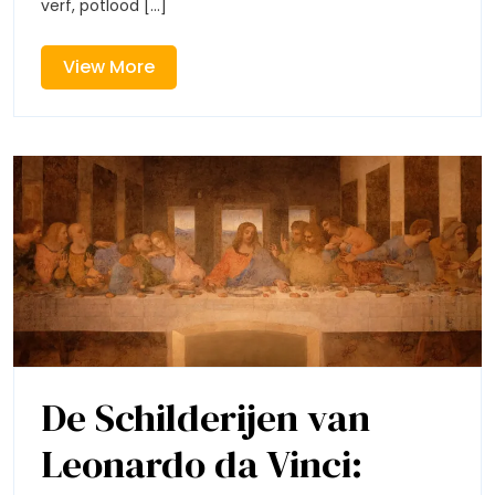
verf, potlood [...]
Persoon
En
Express
View
View More
More
De Schilderijen van
Leonardo da Vinci: