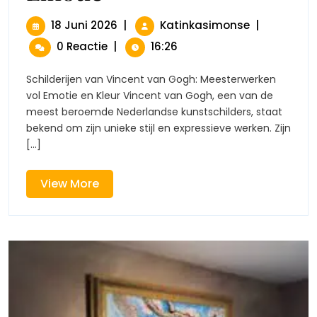
Schilderijen
Van
18
De
18 Juni 2026
|
Katinkasimonse
|
Vincent
Juni
Betoverend
0 Reactie
|
16:26
Van
2026
Schilderijen
Gogh:
Van
Een
Schilderijen van Vincent van Gogh: Meesterwerken
Vincent
Meester
vol Emotie en Kleur Vincent van Gogh, een van de
Van
In
meest beroemde Nederlandse kunstschilders, staat
Kleur
Gogh:
bekend om zijn unieke stijl en expressieve werken. Zijn
En
Een
Emotie
[...]
Meester
In
Kleur
View
View More
En
More
Emotie