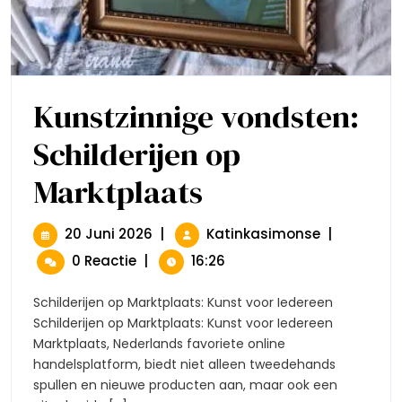
Kunstzinnige vondsten:
Schilderijen op
Marktplaats
Kunstzinnige
Vondsten:
Schilderijen
Op
20
Kunstzinni
20 Juni 2026
|
Katinkasimonse
|
Marktplaats
Juni
Vondsten:
0 Reactie
|
16:26
2026
Schilderijen
Op
Schilderijen op Marktplaats: Kunst voor Iedereen
Marktplaat
Schilderijen op Marktplaats: Kunst voor Iedereen
Marktplaats, Nederlands favoriete online
handelsplatform, biedt niet alleen tweedehands
spullen en nieuwe producten aan, maar ook een