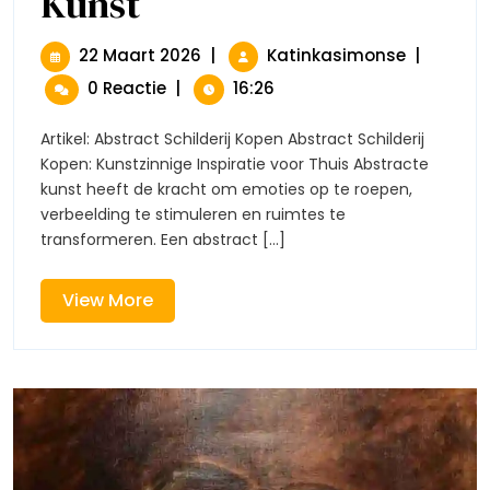
Kunst
De
Schoonheid
Van
22
Ontdek
22 Maart 2026
|
Katinkasimonse
|
Abstracte
Maart
De
0 Reactie
|
16:26
Schilderijen:
2026
Schoonhe
Een
Van
Gids
Artikel: Abstract Schilderij Kopen Abstract Schilderij
Abstracte
Voor
Kopen: Kunstzinnige Inspiratie voor Thuis Abstracte
Schilderij
Het
kunst heeft de kracht om emoties op te roepen,
Kopen
Een
verbeelding te stimuleren en ruimtes te
Van
Gids
Kunst
transformeren. Een abstract [...]
Voor
Het
Kopen
View
View More
Van
More
Kunst