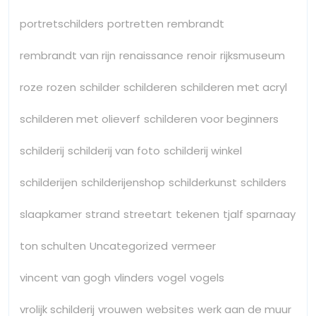
portretschilders
portretten
rembrandt
rembrandt van rijn
renaissance
renoir
rijksmuseum
roze
rozen
schilder
schilderen
schilderen met acryl
schilderen met olieverf
schilderen voor beginners
schilderij
schilderij van foto
schilderij winkel
schilderijen
schilderijenshop
schilderkunst
schilders
slaapkamer
strand
streetart
tekenen
tjalf sparnaay
ton schulten
Uncategorized
vermeer
vincent van gogh
vlinders
vogel
vogels
vrolijk schilderij
vrouwen
websites
werk aan de muur