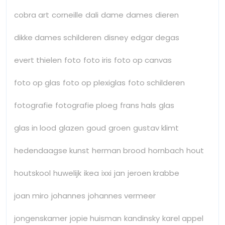
cobra art
corneille
dali
dame
dames
dieren
dikke dames schilderen
disney
edgar degas
evert thielen
foto
foto iris
foto op canvas
foto op glas
foto op plexiglas
foto schilderen
fotografie
fotografie ploeg
frans hals
glas
glas in lood
glazen
goud
groen
gustav klimt
hedendaagse kunst
herman brood
hornbach
hout
houtskool
huwelijk
ikea
ixxi
jan
jeroen krabbe
joan miro
johannes
johannes vermeer
jongenskamer
jopie huisman
kandinsky
karel appel