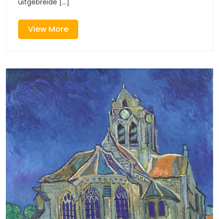
uitgebreide [...]
View
View More
More