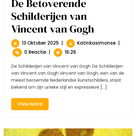
De Betoverende
Schilderijen van
Vincent van Gogh
De
Betoverende
Schilderijen
Van
13
De
13 Oktober 2025
|
Katinkasimonse
|
Vincent
Oktober
Betover
0 Reactie
|
16:26
Van
2025
Schilderi
Gogh
Van
De Schilderijen van Vincent van Gogh De Schilderijen
Vincent
van Vincent van Gogh Vincent van Gogh, een van de
Van
meest beroemde Nederlandse kunstschilders, staat
Gogh
bekend om zijn unieke stijl en expressieve [...]
View
View More
More