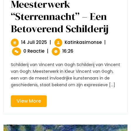
Meesterwerk
“Sterrennacht” – Een
Betoverend Schilderij
Vincent
Van
Gogh:
Meesterw
14
Vincent
14 Juli 2025
|
Katinkasimonse
|
“Sterrenn
Juli
Van
0 Reactie
|
16:26
–
2025
Gogh:
Een
Meesterwerk
Betovere
Schilderij van Vincent van Gogh Schilderij van Vincent
“Sterrennach
Schilderij
van Gogh: Meesterwerk in Kleur Vincent van Gogh,
–
een van de meest invloedrijke kunstenaars in de
Een
geschiedenis, staat bekend om zijn expressieve [...]
Betoverend
Schilderij
View
View More
More