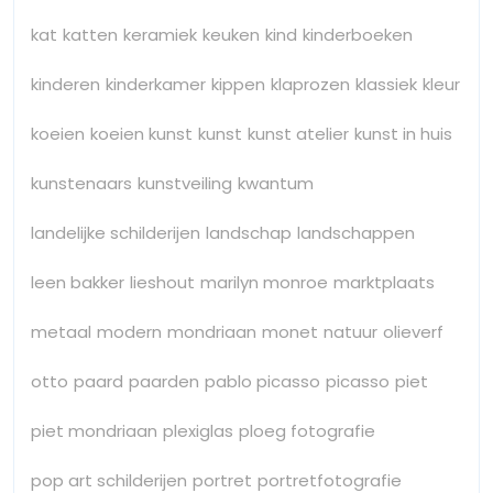
kat
katten
keramiek
keuken
kind
kinderboeken
kinderen
kinderkamer
kippen
klaprozen
klassiek
kleur
koeien
koeien kunst
kunst
kunst atelier
kunst in huis
kunstenaars
kunstveiling
kwantum
landelijke schilderijen
landschap
landschappen
leen bakker
lieshout
marilyn monroe
marktplaats
metaal
modern
mondriaan
monet
natuur
olieverf
otto
paard
paarden
pablo picasso
picasso
piet
piet mondriaan
plexiglas
ploeg fotografie
pop art schilderijen
portret
portretfotografie