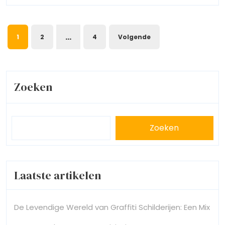
Emotie
Berichtnavigatie
…
1
2
4
Volgende
Zoeken
Zoeken
Laatste artikelen
De Levendige Wereld van Graffiti Schilderijen: Een Mix