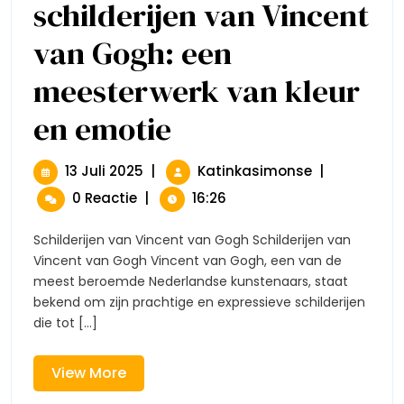
schilderijen van Vincent
van Gogh: een
meesterwerk van kleur
en emotie
De
Prachtige
Schilderijen
Van
13
De
13 Juli 2025
|
Katinkasimonse
|
Vincent
Juli
Prachtige
0 Reactie
|
16:26
Van
2025
Schilderijen
Gogh:
Van
Een
Schilderijen van Vincent van Gogh Schilderijen van
Vincent
Meesterwerk
Vincent van Gogh Vincent van Gogh, een van de
Van
Van
meest beroemde Nederlandse kunstenaars, staat
Kleur
Gogh:
bekend om zijn prachtige en expressieve schilderijen
En
Een
Emotie
die tot [...]
Meesterwerk
Van
Kleur
View
View More
En
More