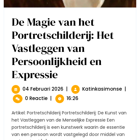
De Magie van het
Portretschilderij: Het
Vastleggen van
Persoonlijkheid en
Expressie
De
Magie
Van
Het
04
De
04 Februari 2026
|
Katinkasimonse
|
Portretschilderij:
Februari
Magie
0 Reactie
|
16:26
Het
2026
Van
Vastleggen
Het
Van
Artikel: Portretschilderij Portretschilderij: De Kunst van
Portrets
Persoonlijkheid
het Vastleggen van de Menselijke Expressie Een
Het
En
portretschilderij is een kunstwerk waarin de essentie
Expressie
Vastle
van een persoon wordt vastgelegd door middel van
Van