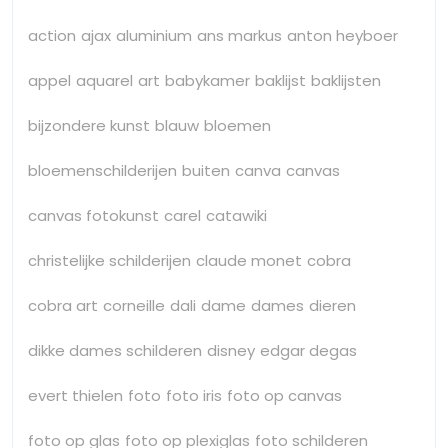
action
ajax
aluminium
ans markus
anton heyboer
appel
aquarel
art
babykamer
baklijst
baklijsten
bijzondere kunst
blauw
bloemen
bloemenschilderijen
buiten
canva
canvas
canvas fotokunst
carel
catawiki
christelijke schilderijen
claude monet
cobra
cobra art
corneille
dali
dame
dames
dieren
dikke dames schilderen
disney
edgar degas
evert thielen
foto
foto iris
foto op canvas
foto op glas
foto op plexiglas
foto schilderen