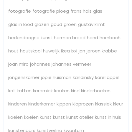
fotografie
fotografie ploeg
frans hals
glas
glas in lood
glazen
goud
groen
gustav klimt
hedendaagse kunst
herman brood
hond
hornbach
hout
houtskool
huwelijk
ikea
ixxi
jan
jeroen krabbe
joan miro
johannes
johannes vermeer
jongenskamer
jopie huisman
kandinsky
karel appel
kat
katten
keramiek
keuken
kind
kinderboeken
kinderen
kinderkamer
kippen
klaprozen
klassiek
kleur
koeien
koeien kunst
kunst
kunst atelier
kunst in huis
kunstenaars
kunstveiling
kwantum