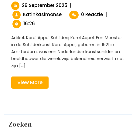
Het
29
29 September 2025
|
Karel
September
De
Katinkasimonse
|
0 Reactie
|
Appel
2025
Magie
Schilderij:
16:26
Van
Vragende
Kinderen
Het
Artikel: Karel Appel Schilderij Karel Appel: Een Meester
Karel
in de Schilderkunst Karel Appel, geboren in 1921 in
Appel
Amsterdam, was een Nederlandse kunstschilder en
Schilderij:
beeldhouwer die wereldwijd bekendheid verwierf met
Vragende
zijn [...]
Kinderen
View
View More
More
Zoeken