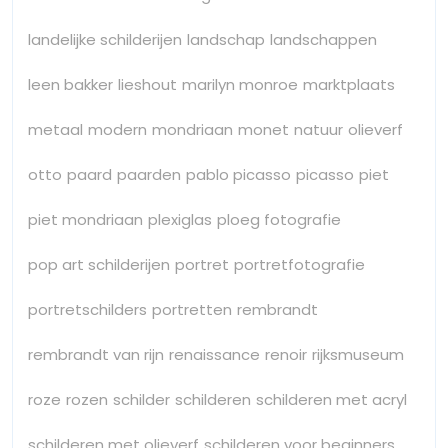
landelijke schilderijen
landschap
landschappen
leen bakker
lieshout
marilyn monroe
marktplaats
metaal
modern
mondriaan
monet
natuur
olieverf
otto
paard
paarden
pablo picasso
picasso
piet
piet mondriaan
plexiglas
ploeg fotografie
pop art schilderijen
portret
portretfotografie
portretschilders
portretten
rembrandt
rembrandt van rijn
renaissance
renoir
rijksmuseum
roze
rozen
schilder
schilderen
schilderen met acryl
schilderen met olieverf
schilderen voor beginners