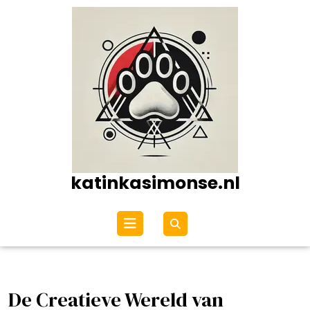
Ga
naar
de
inhoud
katinkasimonse.nl
Open
menu
De Creatieve Wereld van