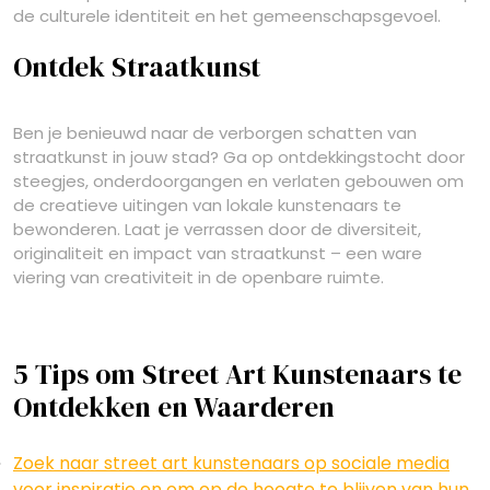
de culturele identiteit en het gemeenschapsgevoel.
Ontdek Straatkunst
Ben je benieuwd naar de verborgen schatten van
straatkunst in jouw stad? Ga op ontdekkingstocht door
steegjes, onderdoorgangen en verlaten gebouwen om
de creatieve uitingen van lokale kunstenaars te
bewonderen. Laat je verrassen door de diversiteit,
originaliteit en impact van straatkunst – een ware
viering van creativiteit in de openbare ruimte.
5 Tips om Street Art Kunstenaars te
Ontdekken en Waarderen
Zoek naar street art kunstenaars op sociale media
voor inspiratie en om op de hoogte te blijven van hun