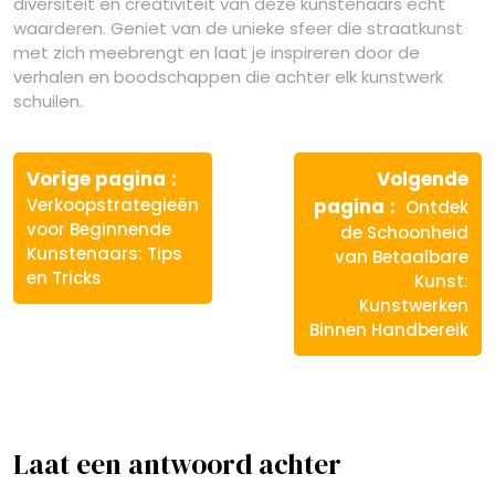
diversiteit en creativiteit van deze kunstenaars echt
waarderen. Geniet van de unieke sfeer die straatkunst
met zich meebrengt en laat je inspireren door de
verhalen en boodschappen die achter elk kunstwerk
schuilen.
Berichtnavigatie
Vorige
Vorige pagina
Volgende
bericht:
Volgende
Verkoopstrategieën
pagina
Ontdek
bericht:
voor Beginnende
de Schoonheid
Kunstenaars: Tips
van Betaalbare
en Tricks
Kunst:
Kunstwerken
Binnen Handbereik
Laat een antwoord achter