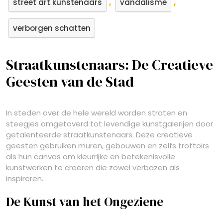
,
,
street art kunstenaars
vandalisme
verborgen schatten
Straatkunstenaars: De Creatieve
Geesten van de Stad
In steden over de hele wereld worden straten en
steegjes omgetoverd tot levendige kunstgalerijen door
getalenteerde straatkunstenaars. Deze creatieve
geesten gebruiken muren, gebouwen en zelfs trottoirs
als hun canvas om kleurrijke en betekenisvolle
kunstwerken te creëren die zowel verbazen als
inspireren.
De Kunst van het Ongeziene