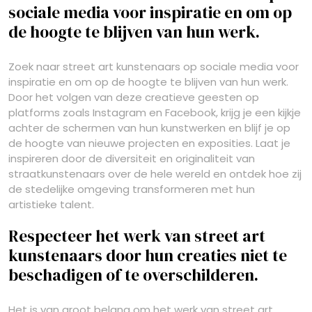
sociale media voor inspiratie en om op
de hoogte te blijven van hun werk.
Zoek naar street art kunstenaars op sociale media voor
inspiratie en om op de hoogte te blijven van hun werk.
Door het volgen van deze creatieve geesten op
platforms zoals Instagram en Facebook, krijg je een kijkje
achter de schermen van hun kunstwerken en blijf je op
de hoogte van nieuwe projecten en exposities. Laat je
inspireren door de diversiteit en originaliteit van
straatkunstenaars over de hele wereld en ontdek hoe zij
de stedelijke omgeving transformeren met hun
artistieke talent.
Respecteer het werk van street art
kunstenaars door hun creaties niet te
beschadigen of te overschilderen.
Het is van groot belang om het werk van street art