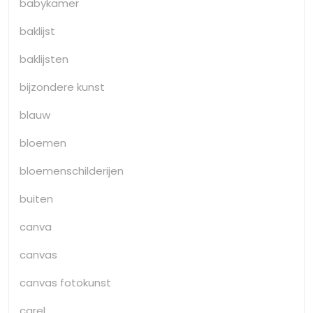
babykamer
baklijst
baklijsten
bijzondere kunst
blauw
bloemen
bloemenschilderijen
buiten
canva
canvas
canvas fotokunst
carel