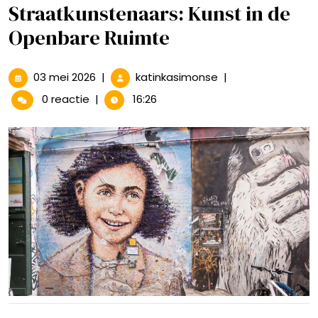
Straatkunstenaars: Kunst in de
Openbare Ruimte
03
De
03 mei 2026
|
katinkasimonse
|
mei
Creatieve
0 reactie
|
16:26
2026
Wereld
van
Straatkunstenaars
Kunst
in
de
Openbare
Ruimte