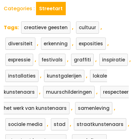
Categories :
Streetart
Tags:
,
,
creatieve geesten
cultuur
,
,
,
diversiteit
erkenning
exposities
,
,
,
,
expressie
festivals
graffiti
inspiratie
,
,
installaties
kunstgalerijen
lokale
,
,
kunstenaars
muurschilderingen
respecteer
,
,
het werk van kunstenaars
samenleving
,
,
,
sociale media
stad
straatkunstenaars