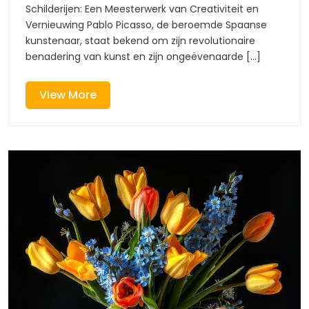
Creativiteit
Schilderijen: Een Meesterwerk van Creativiteit en
Creativiteit
in
Vernieuwing Pablo Picasso, de beroemde Spaanse
Zijn
kunstenaar, staat bekend om zijn revolutionaire
in
Schilderijen
benadering van kunst en zijn ongeëvenaarde [...]
Zijn
View
View More
Schilderijen
More