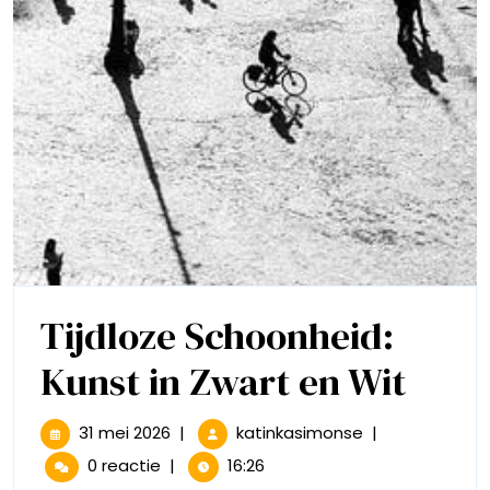
Tijdloze Schoonheid:
Tijdl
Kunst in Zwart en Wit
Scho
31
Tijdloze
31 mei 2026
|
katinkasimonse
|
mei
Schoonheid:
Kuns
0 reactie
|
16:26
2026
Kunst