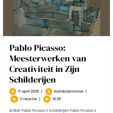
Muur
Pablo Picasso:
Meesterwerken van
Creativiteit in Zijn
Pablo
Schilderijen
Picasso:
11
Pablo
11 april 2026
|
katinkasimonse
|
april
Picasso:
Meesterwerke
0 reactie
|
16:26
2026
Meesterwerken
van
van
Artikel: Pablo Picasso’s Schilderijen Pablo Picasso’s