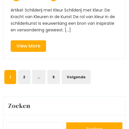
2026
van
een
een
Artikel: Schilderij met Kleur Schilderij met Kleur: De
Schilderij
Kracht van Kleuren in de Kunst De rol van kleur in de
Schilde
met
schilderkunst is eeuwenlang een bron van inspiratie
Kleur:
en verwondering geweest. [...]
met
Een
Verkenning
Kleur:
van
View
View More
Kleuren
More
Een
in
de
Verke
Kunst
Berichtnavigatie
1
2
…
9
Volgende
van
Kleur
in
Zoeken
de