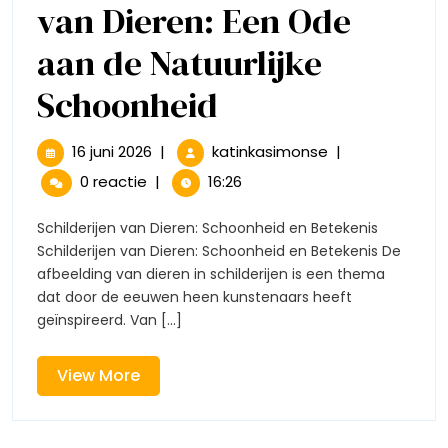
van Dieren: Een Ode
aan de Natuurlijke
Prachtige
Schoonheid
Schilderijen
16
Prachtige
16 juni 2026
|
katinkasimonse
|
juni
Schilderijen
van
0 reactie
|
16:26
2026
van
Dieren:
Dieren:
Schilderijen van Dieren: Schoonheid en Betekenis
Een
Schilderijen van Dieren: Schoonheid en Betekenis De
Een
Ode
afbeelding van dieren in schilderijen is een thema
aan
dat door de eeuwen heen kunstenaars heeft
Ode
de
geïnspireerd. Van [...]
Natuurlijke
aan
Schoonheid
View
View More
de
More
Natuurlijke