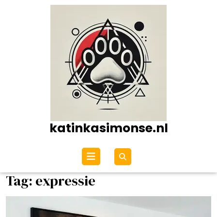
Ga
naar
de
inhoud
katinkasimonse.nl
Open
menu
Tag:
expressie