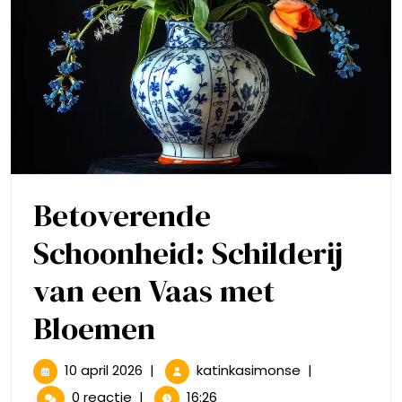
Betoverende
Schoonheid: Schilderij
van een Vaas met
Betoverende
Bloemen
Schoonheid:
10
Betoverende
10 april 2026
|
katinkasimonse
|
april
Schoonheid:
0 reactie
|
16:26