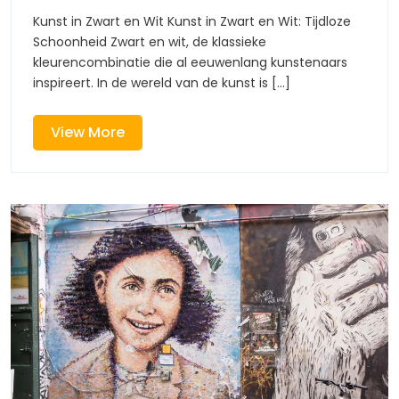
in
in
Kunst in Zwart en Wit Kunst in Zwart en Wit: Tijdloze
Zwart
Schoonheid Zwart en wit, de klassieke
Zwar
en
kleurencombinatie die al eeuwenlang kunstenaars
Wit
inspireert. In de wereld van de kunst is [...]
en
Wit
View
View More
More