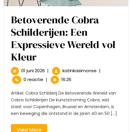
Betoverende Cobra
Schilderijen: Een
Expressieve Wereld vol
Betoverende
Kleur
Cobra
01
Betoverende
01 juni 2026
|
katinkasimonse
|
juni
Cobra
Schilderijen:
0 reactie
|
16:26
2026
Schilderijen:
Een
Een
Artikel: Cobra Schilderij De Betoverende Wereld van
Expressieve
Cobra Schilderijen De kunststroming Cobra, wat
Expressieve
Wereld
staat voor Copenhagen, Brussel en Amsterdam, is
vol
een beweging die ontstond in de jaren 40 en 50 [...]
Wereld
Kleur
vol
View
View More