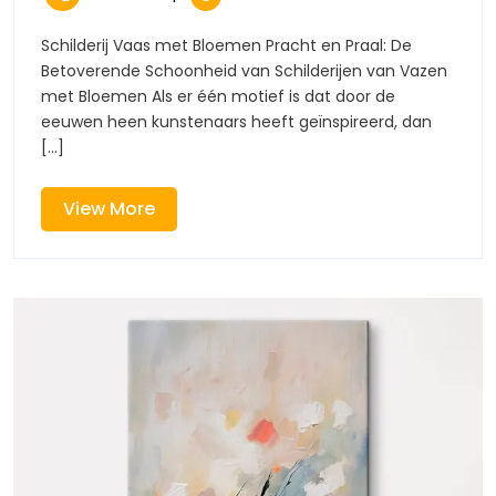
Schilderij
2026
Schilderij
van
van
Schilderij Vaas met Bloemen Pracht en Praal: De
een
Betoverende Schoonheid van Schilderijen van Vazen
een
Vaas
met Bloemen Als er één motief is dat door de
met
eeuwen heen kunstenaars heeft geïnspireerd, dan
Vaas
Bloemen
[...]
met
View
View More
Bloemen
More