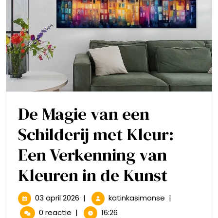
jouw
Interieur
De Magie van een
Schilderij met Kleur:
Een Verkenning van
De
Kleuren in de Kunst
Magie
03
De
03 april 2026
|
katinkasimonse
|
april
Magie
van
0 reactie
|
16:26