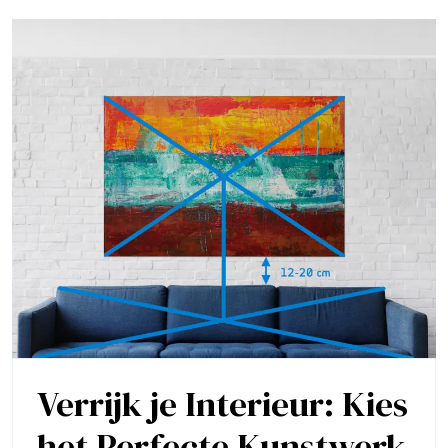
in
de
Kunst
Verrijk je Interieur: Kies
het Perfecte Kunstwerk