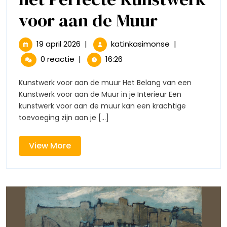
Verrijk
voor aan de Muur
je
19
Verrijk
19 april 2026
|
katinkasimonse
|
april
je
Interieur
0 reactie
|
16:26
2026
Interieur:
Kies
Kies
Kunstwerk voor aan de muur Het Belang van een
het
Kunstwerk voor aan de Muur in je Interieur Een
het
Perfecte
kunstwerk voor aan de muur kan een krachtige
Kunstwerk
toevoeging zijn aan je [...]
Perfecte
voor
aan
Kunstwe
de
View
View More
Muur
More
voor
aan
de