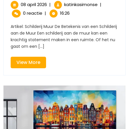
Magie
08
De
08 april 2026
|
katinkasimonse
|
april
Magie
van
0 reactie
|
16:26
2026
van
een
een
Artikel: Schilderij Muur De Betekenis van een Schilderij
Schilderij
aan de Muur Een schilderij aan de muur kan een
Schilderij
aan
krachtig statement maken in een ruimte. Of het nu
de
gaat om een [...]
aan
Muur:
Kunst
de
als
View
View More
Eyecatcher
More
Muur:
in
jouw
Kunst
Interieur
als
Eyecatcher
in