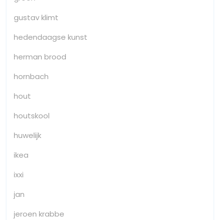
gustav klimt
hedendaagse kunst
herman brood
hornbach
hout
houtskool
huwelijk
ikea
ixxi
jan
jeroen krabbe