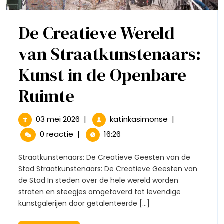
De Creatieve Wereld
van Straatkunstenaars:
Kunst in de Openbare
De
Ruimte
Creatieve
03
De
03 mei 2026
|
katinkasimonse
|
mei
Creatieve
Wereld
0 reactie
|
16:26
2026
Wereld
van
van
Straatkunstenaars: De Creatieve Geesten van de
Straatkunstena
Stad Straatkunstenaars: De Creatieve Geesten van
Straatkunstenaars:
Kunst
de Stad In steden over de hele wereld worden
in
straten en steegjes omgetoverd tot levendige
Kunst
de
kunstgalerijen door getalenteerde [...]
Openbare
in
Ruimte