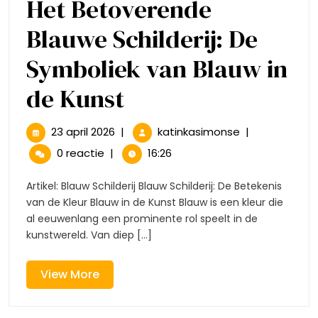
Het Betoverende
Blauwe Schilderij: De
Symboliek van Blauw in
Het
de Kunst
Betoverende
23
Het
23 april 2026
|
katinkasimonse
|
april
Betoverende
Blauwe
0 reactie
|
16:26
2026
Blauwe
Schilderij:
Schilderij:
Artikel: Blauw Schilderij Blauw Schilderij: De Betekenis
De
van de Kleur Blauw in de Kunst Blauw is een kleur die
De
Symboliek
al eeuwenlang een prominente rol speelt in de
van
kunstwereld. Van diep [...]
Symboliek
Blauw
in
van
de
View
View More
Kunst
More
Blauw