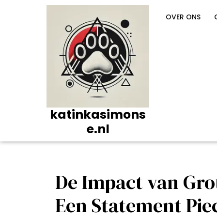
Ga
naar
OVER ONS
de
inhoud
katinkasimons
e.nl
De Impact van Gro
Een Statement Pie