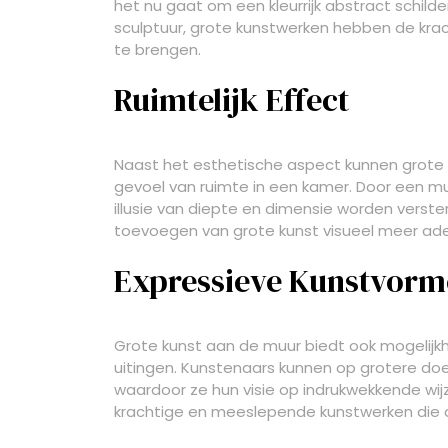
het nu gaat om een kleurrijk abstract schilde
sculptuur, grote kunstwerken hebben de kr
te brengen.
Ruimtelijk Effect
Naast het esthetische aspect kunnen grote 
gevoel van ruimte in een kamer. Door een m
illusie van diepte en dimensie worden versterk
toevoegen van grote kunst visueel meer ad
Expressieve Kunstvor
Grote kunst aan de muur biedt ook mogelijk
uitingen. Kunstenaars kunnen op grotere doek
waardoor ze hun visie op indrukwekkende wijz
krachtige en meeslepende kunstwerken die d