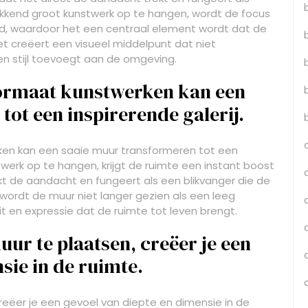
ekkend groot kunstwerk op te hangen, wordt de focus
eid, waardoor het een centraal element wordt dat de
Het creëert een visueel middelpunt dat niet
en stijl toevoegt aan de omgeving.
formaat kunstwerken kan een
ot een inspirerende galerij.
en kan een saaie muur transformeren tot een
twerk op te hangen, krijgt de ruimte een instant boost
rekt de aandacht en fungeert als een blikvanger die de
 wordt de muur niet langer gezien als een leeg
t en expressie dat de ruimte tot leven brengt.
ur te plaatsen, creëer je een
sie in de ruimte.
reëer je een gevoel van diepte en dimensie in de