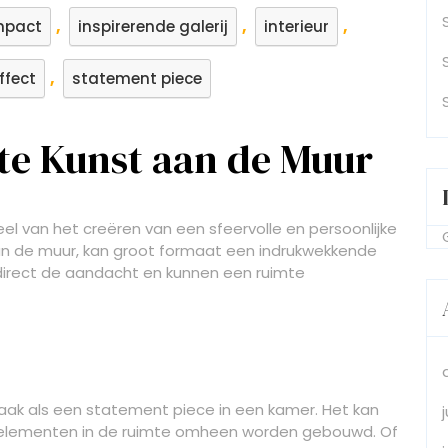
,
,
,
mpact
inspirerende galerij
interieur
,
effect
statement piece
te Kunst aan de Muur
el van het creëren van een sfeervolle en persoonlijke
an de muur, kan groot formaat een indrukwekkende
direct de aandacht en kunnen een ruimte
aak als een statement piece in een kamer. Het kan
e elementen in de ruimte omheen worden gebouwd. Of