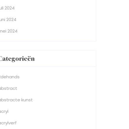
juli 2024
juni 2024
mei 2024
Categorieën
2dehands
abstract
abstracte kunst
acryl
acrylverf