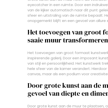
eyecatcher in een ruimte. Door een indrukw
van de kijker automatisch naar dit punt gel
sfeer en uitstraling van de ruimte bepaalt. 
onopgemerkt blijft en een gevoel van allure 
Het toevoegen van groot 
saaie muur transformeren t
Het toevoegen van groot formaat kunstwerk
inspirerende galerij. Door een imposant kuns
van stijl en persoonlijkheid. Het kunstwerk t
hele sfeer van de kamer verandert. Hierdoor
canvas, maar als een podium voor creativitei
Door grote kunst aan de mu
gevoel van diepte en dimen
Door grote kunst aan de muur te plaatsen, c