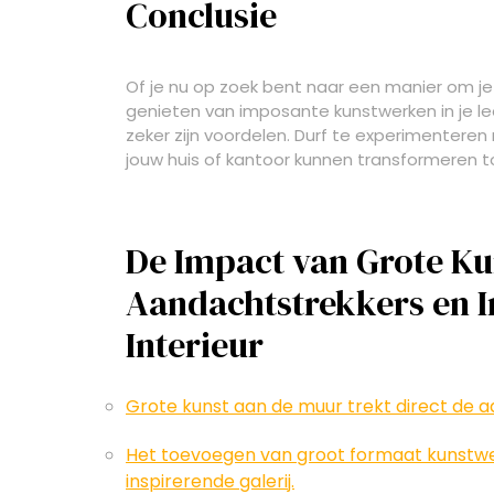
Conclusie
Of je nu op zoek bent naar een manier om je 
genieten van imposante kunstwerken in je l
zeker zijn voordelen. Durf te experimentere
jouw huis of kantoor kunnen transformeren to
De Impact van Grote K
Aandachtstrekkers en I
Interieur
Grote kunst aan de muur trekt direct de a
Het toevoegen van groot formaat kunstwe
inspirerende galerij.