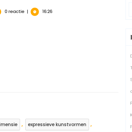
0 reactie
|
16:26
t
ment
e
,
,
dimensie
expressieve kunstvormen