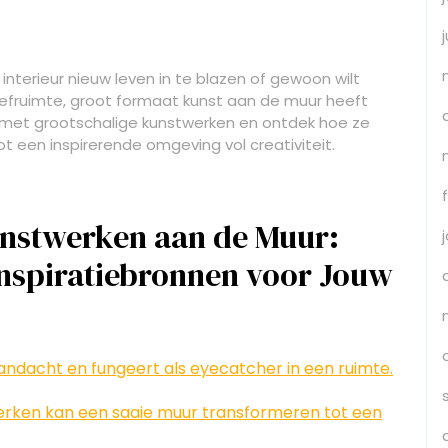
interieur nieuw leven in te blazen of gewoon wilt
eefruimte, groot formaat kunst aan de muur heeft
n met grootschalige kunstwerken en ontdek hoe ze
t een inspirerende omgeving vol creativiteit.
unstwerken aan de Muur:
nspiratiebronnen voor Jouw
andacht en fungeert als eyecatcher in een ruimte.
rken kan een saaie muur transformeren tot een