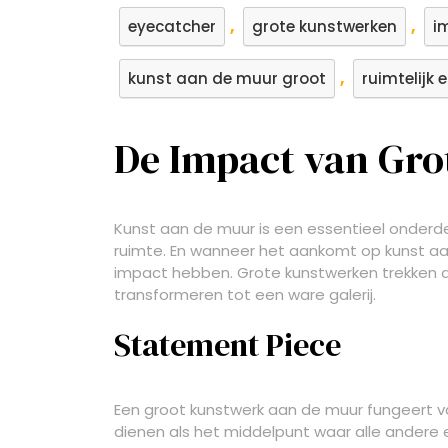
,
,
eyecatcher
grote kunstwerken
i
,
kunst aan de muur groot
ruimtelijk 
De Impact van Gro
Kunst aan de muur is een essentieel onderde
ruimte. En wanneer het aankomt op kunst a
impact hebben. Grote kunstwerken trekken 
transformeren tot een ware galerij.
Statement Piece
Een groot kunstwerk aan de muur fungeert v
dienen als het middelpunt waar alle ander