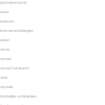
bijzondere kunst
blauw
bloemen
bloemenschilderijen
buiten
canva
canvas
canvas fotokunst
carel
catawiki
christelijke schilderijen