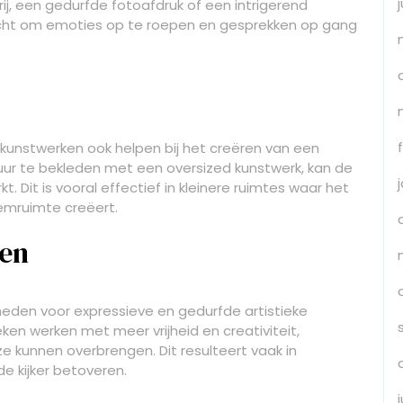
rij, een gedurfde fotoafdruk of een intrigerend
acht om emoties op te roepen en gesprekken op gang
kunstwerken ook helpen bij het creëren van een
uur te bekleden met een oversized kunstwerk, kan de
t. Dit is vooral effectief in kleinere ruimtes waar het
emruimte creëert.
men
heden voor expressieve en gedurfde artistieke
en werken met meer vrijheid en creativiteit,
e kunnen overbrengen. Dit resulteert vaak in
e kijker betoveren.