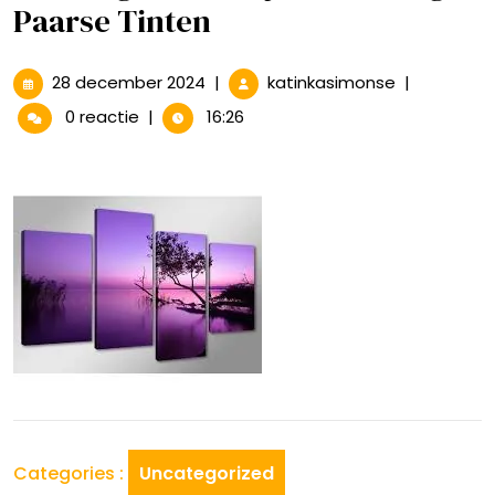
Paarse Tinten
28
Prachtig
28 december 2024
|
katinkasimonse
|
december
Schilderij
0 reactie
|
16:26
2024
in
Levendige
Paarse
Tinten
Categories :
Uncategorized