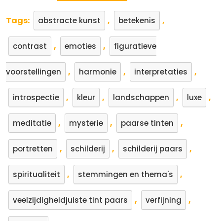
Tags:
,
,
abstracte kunst
betekenis
,
,
contrast
emoties
figuratieve
,
,
,
voorstellingen
harmonie
interpretaties
,
,
,
,
introspectie
kleur
landschappen
luxe
,
,
,
meditatie
mysterie
paarse tinten
,
,
,
portretten
schilderij
schilderij paars
,
,
spiritualiteit
stemmingen en thema's
,
,
veelzijdigheidjuiste tint paars
verfijning