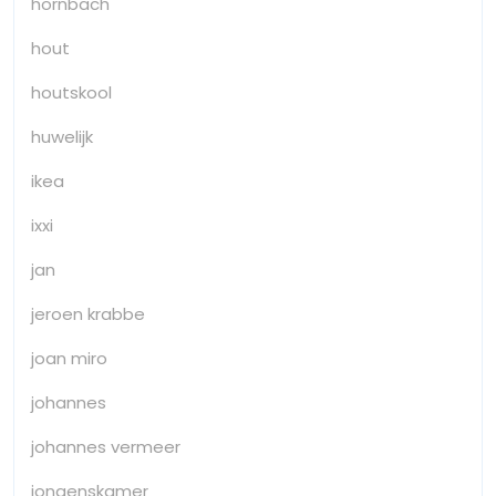
hornbach
hout
houtskool
huwelijk
ikea
ixxi
jan
jeroen krabbe
joan miro
johannes
johannes vermeer
jongenskamer