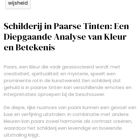
wijsheid
Schilderij in Paarse Tinten: Een
Diepgaande Analyse van Kleur
en Betekenis
Paars, een kleur die vaak geassocieerd wordt met
creativiteit, spiritualiteit en mysterie, speelt een
prominente rol in de kunstwereld. Een schilderij dat
gehuld is in paarse tinten kan verschillende emoties en
interpretaties oproepen bij de beschouwer.
De diepe, rijke nuances van paars kunnen een gevoel van
luxe en verfijning uitstralen. In combinatie met andere
kleuren kan paars zowel harmonie als contrast creëren,
waardoor het schilderij een levendige en boeiende
uitstraling krijgt.