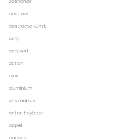
2dehands
abstract
abstracte kunst
acryl
acrylverf
action
ajax
aluminium
ans markus
anton heyboer
appel
aquarel