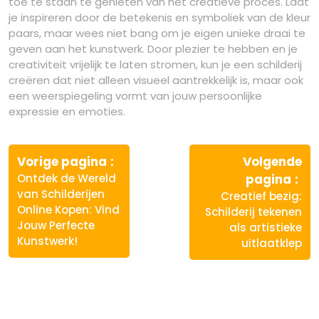
toe te staan ​​te genieten van het creatieve proces. Laat
je inspireren door de betekenis en symboliek van de kleur
paars, maar wees niet bang om je eigen unieke draai te
geven aan het kunstwerk. Door plezier te hebben en je
creativiteit vrijelijk te laten stromen, kun je een schilderij
creëren dat niet alleen visueel aantrekkelijk is, maar ook
een weerspiegeling vormt van jouw persoonlijke
expressie en emoties.
Berichtnavigatie
Vorige
Vorige pagina
Volgende
bericht:
Vo
Ontdek de Wereld
pagina
ber
van Schilderijen
Creatief bezig:
Online Kopen: Vind
Schilderij tekenen
Jouw Perfecte
als artistieke
Kunstwerk!
uitlaatklep