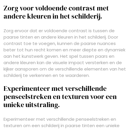
Zorg voor voldoende contrast met
andere kleuren in het schilderij.
Zorg ervoor dat er voldoende contrast is tussen de
paarse tinten en andere kleuren in het schilderij. Door
contrast toe te voegen, kunnen de paarse nuances
beter tot hun recht komen en meer diepte en dynamiek
aan het kunstwerk geven. Het spel tussen paars en
andere kleuren kan de visuele impact versterken en de
kijker aansporen om de verschillende elementen van het
schilderij te verkennen en te waarderen.
Experimenteer met verschillende
penseelstreken en texturen voor een
unieke uitstraling.
Experimenteer met verschillende penseelstreken en
texturen om een schilderij in paarse tinten een unieke