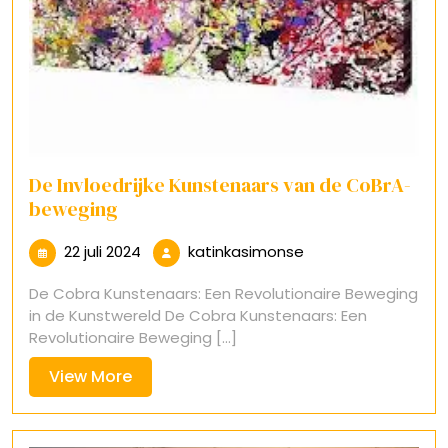
De Invloedrijke Kunstenaars van de CoBrA-
beweging
22
katinkasimonse
22 juli 2024
katinkasimonse
juli
De Cobra Kunstenaars: Een Revolutionaire Beweging
2024
in de Kunstwereld De Cobra Kunstenaars: Een
Revolutionaire Beweging [...]
View
View More
More