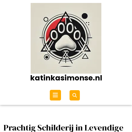
Ga
naar
de
inhoud
katinkasimonse.nl
Open
menu
Prachtig Schilderij in Levendige