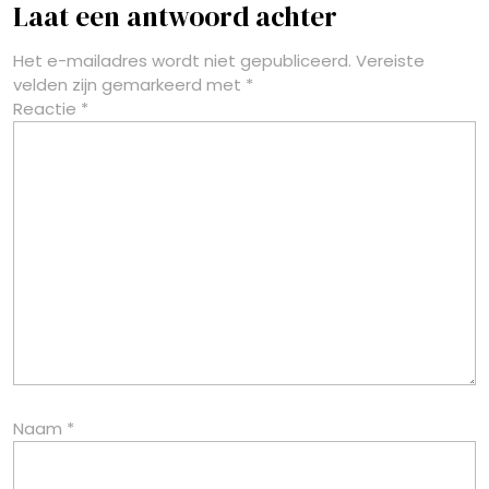
Laat een antwoord achter
Het e-mailadres wordt niet gepubliceerd.
Vereiste
velden zijn gemarkeerd met
*
Reactie
*
Naam
*