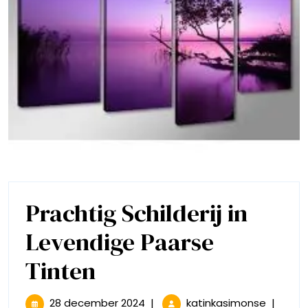
Prachtig Schilderij in
Levendige Paarse
Prachtig
Tinten
Schilderij
28
Prachtig
28 december 2024
|
katinkasimonse
|