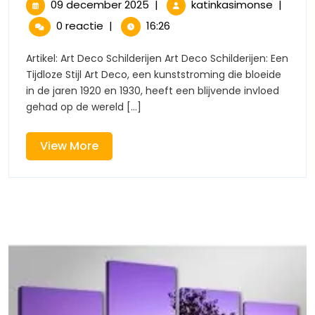
elegantie:
09
Tijdloze
09 december 2025
|
katinkasimonse
|
december
eleganti
Art
0 reactie
|
16:26
2025
Art
Deco
Deco
Artikel: Art Deco Schilderijen Art Deco Schilderijen: Een
schilder
Tijdloze Stijl Art Deco, een kunststroming die bloeide
schilderijen
in
in de jaren 1920 en 1930, heeft een blijvende invloed
de
gehad op de wereld [...]
in
spotligh
de
View
View More
More
spotlight