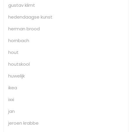
gustav klimt
hedendaagse kunst
herman brood
hornbach
hout
houtskool
huwelijk
ikea
ixxi
jan
jeroen krabbe