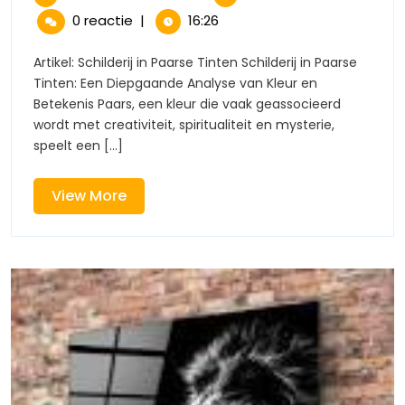
december
Schilderi
in
0 reactie
|
16:26
2024
in
Levendige
Levendi
Artikel: Schilderij in Paarse Tinten Schilderij in Paarse
Paarse
Tinten: Een Diepgaande Analyse van Kleur en
Paarse
Tinten
Betekenis Paars, een kleur die vaak geassocieerd
wordt met creativiteit, spiritualiteit en mysterie,
Tinten
speelt een [...]
View
View More
More