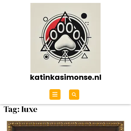
Ga
naar
de
inhoud
katinkasimonse.nl
Open
menu
Tag:
luxe