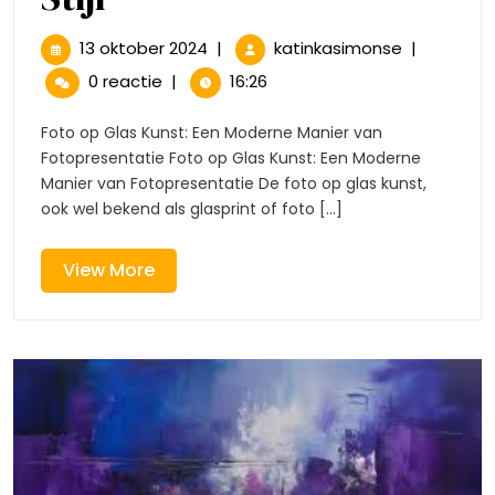
Foto
13
Prachtige
13 oktober 2024
|
katinkasimonse
|
oktober
Foto
op
0 reactie
|
16:26
2024
op
Glas
Glas
Foto op Glas Kunst: Een Moderne Manier van
Kunst:
Fotopresentatie Foto op Glas Kunst: Een Moderne
Kunst:
Een
Manier van Fotopresentatie De foto op glas kunst,
Moderne
ook wel bekend als glasprint of foto [...]
Een
Fotopresen
met
Moderne
Stijl
View
View More
More
Fotopresentatie
met
Stijl