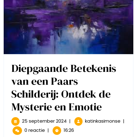
Diepgaande Betekenis
van een Paars
Schilderij: Ontdek de
Diepga
Mysterie en Emotie
Beteke
25
Diepg
25 september 2024
|
katinkasimonse
|
september
Beteke
van
0 reactie
|
16:26
2024
van