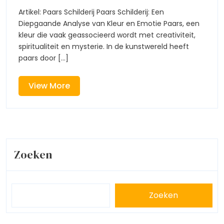
een
een
Artikel: Paars Schilderij Paars Schilderij: Een
Paars
Diepgaande Analyse van Kleur en Emotie Paars, een
Paars
Schilderi
kleur die vaak geassocieerd wordt met creativiteit,
Ontdek
spiritualiteit en mysterie. In de kunstwereld heeft
Schilder
de
paars door [...]
Myster
Ontdek
en
Emotie
View
View More
de
More
Myster
en
Zoeken
Emotie
Zoeken