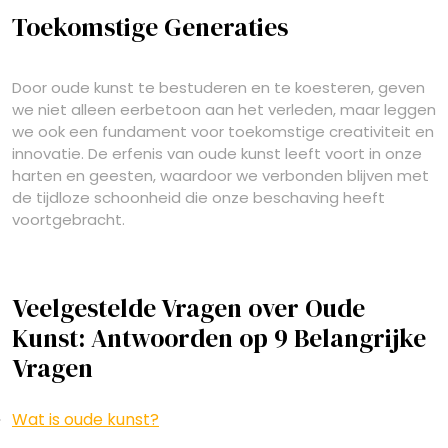
Toekomstige Generaties
Door oude kunst te bestuderen en te koesteren, geven
we niet alleen eerbetoon aan het verleden, maar leggen
we ook een fundament voor toekomstige creativiteit en
innovatie. De erfenis van oude kunst leeft voort in onze
harten en geesten, waardoor we verbonden blijven met
de tijdloze schoonheid die onze beschaving heeft
voortgebracht.
Veelgestelde Vragen over Oude
Kunst: Antwoorden op 9 Belangrijke
Vragen
Wat is oude kunst?