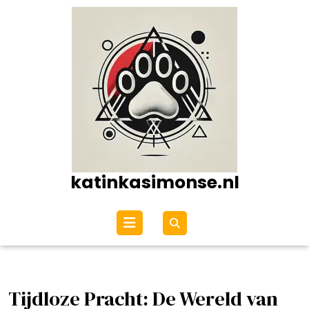
Ga
naar
de
inhoud
katinkasimonse.nl
Open
menu
Tijdloze Pracht: De Wereld van