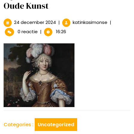
Oude Kunst
24
Tijdloze
24 december 2024
|
katinkasimonse
|
december
Pracht:
0 reactie
|
16:26
2024
De
Wereld
van
Oude
Kunst
Categories :
Uncategorized