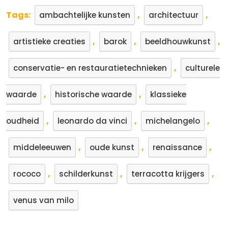
Tags:
,
,
ambachtelijke kunsten
architectuur
,
,
,
artistieke creaties
barok
beeldhouwkunst
,
conservatie- en restauratietechnieken
culturele
,
,
waarde
historische waarde
klassieke
,
,
,
oudheid
leonardo da vinci
michelangelo
,
,
,
middeleeuwen
oude kunst
renaissance
,
,
,
rococo
schilderkunst
terracotta krijgers
venus van milo