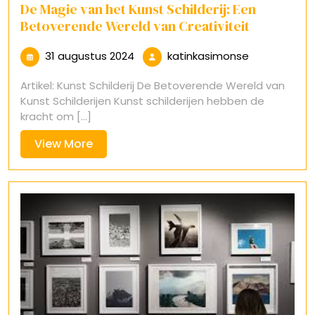
De Magie van het Kunst Schilderij: Een
Betoverende Wereld van Creativiteit
31
katinkasimo
31 augustus 2024
katinkasimonse
augustus
Artikel: Kunst Schilderij De Betoverende Wereld van
2024
Kunst Schilderijen Kunst schilderijen hebben de
kracht om [...]
View
View More
More