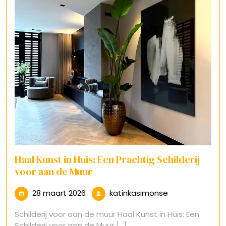
Haal Kunst in Huis: Een Prachtig Schilderij
voor aan de Muur
28
katinkasimonse
28 maart 2026
katinkasimonse
maart
Schilderij voor aan de muur Haal Kunst in Huis: Een
2026
Schilderij voor aan de Muur [...]