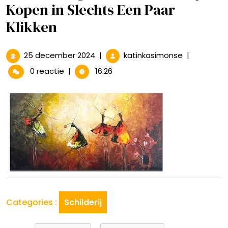
Kopen in Slechts Een Paar
Klikken
25
Kunstzinnig
25 december 2024
|
katinkasimonse
|
december
Online:
0 reactie
|
16:26
2024
Schilderijen
Kopen
in
Slechts
Een
Paar
Klikken
Categories :
Schilderij