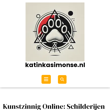
Ga
naar
de
inhoud
katinkasimonse.nl
Open
menu
Kunstzinnig Online: Schilderijen