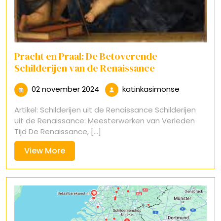
Pracht en Praal: De Betoverende
Schilderijen van de Renaissance
02
katinkasim
02 november 2024
katinkasimonse
november
Artikel: Schilderijen uit de Renaissance Schilderijen
2024
uit de Renaissance: Meesterwerken van Verleden
Tijd De Renaissance, [...]
View
View More
More