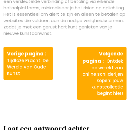
een versleutelde verbinding of betaling via erkende
betaalplatforms, minimaliseer je het risico op oplichting.
Het is essentieel om alert te zijn en alleen te betalen op
websites die voldoen aan de nodige veiligheidsnormen,
zodat je met een gerust hart kunt genieten van je
nieuwe kunstaanwinst.
Berichtnavigatie
Vorige
Vorige pagina
Volgende
bericht:
Volgende
Tijdloze Pracht: De
pagina
Ontdek
bericht:
Wereld van Oude
de wereld van
Kunst
online schilderijen
kopen: jouw
kunstcollectie
begint hier!
Laat een antwoord achter