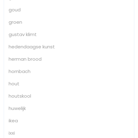
goud
groen
gustav klimt
hedendaagse kunst
herman brood
hornbach
hout
houtskool
huwelijk
ikea
ixxi