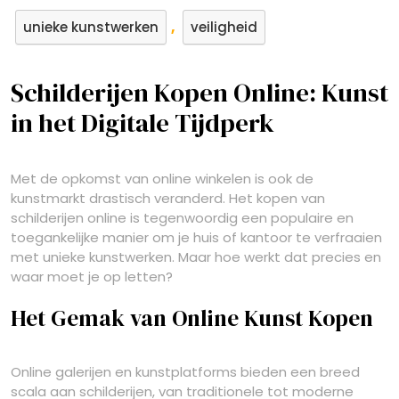
,
unieke kunstwerken
veiligheid
Schilderijen Kopen Online: Kunst
in het Digitale Tijdperk
Met de opkomst van online winkelen is ook de
kunstmarkt drastisch veranderd. Het kopen van
schilderijen online is tegenwoordig een populaire en
toegankelijke manier om je huis of kantoor te verfraaien
met unieke kunstwerken. Maar hoe werkt dat precies en
waar moet je op letten?
Het Gemak van Online Kunst Kopen
Online galerijen en kunstplatforms bieden een breed
scala aan schilderijen, van traditionele tot moderne