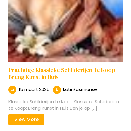
Prachtige Klassieke Schilderijen Te Koop:
Breng Kunst in Huis
15
katinkasimonse
15 maart 2025
katinkasimonse
maart
Klassieke Schilderijen te Koop Klassieke Schilderijen
2025
te Koop: Breng Kunst in Huis Ben je op [...]
View
View More
More