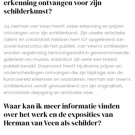
erkenning ontvangen voor zijn
schilderkunst?
Ja, Herman van Veen heeft zeker erkenning en prijzen
ontvangen voor zijn schilderkunst. Zijn unieke artistieke
talent en creativiteit hebben hem lof opgeleverd van
zowel kunstcritici als het publiek. Van Veen’s schilderijen
worden regelmatig tentoongesteld in gerenommeerde
galerieën en musea, waardoor zijn werk een breed
publiek bereikt. Daarnaast heeft hij diverse prijzen en
onderscheidingen ontvangen die zijn bijdrage aan de
kunstwereld erkennen en waarderen. Herman van Veen’s
schilderkunst wordt gewaardeerd om zijn originaliteit,
emotionele diepgang en artistieke visie.
Waar kan ik meer informatie vinden
over het werk en de exposities van
Herman van Veen als schilder?