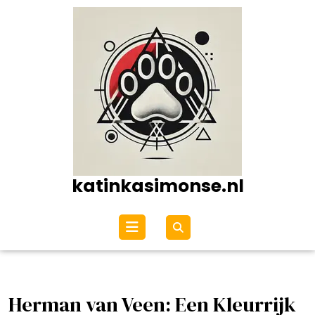
Ga
naar
de
inhoud
katinkasimonse.nl
Open
menu
Herman van Veen: Een Kleurrijk