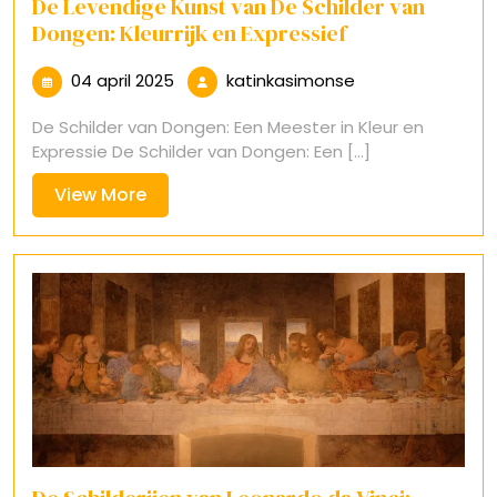
De Levendige Kunst van De Schilder van
Dongen: Kleurrijk en Expressief
04
katinkasimonse
04 april 2025
katinkasimonse
april
De Schilder van Dongen: Een Meester in Kleur en
2025
Expressie De Schilder van Dongen: Een [...]
View
View More
More