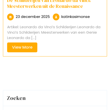
De Schilderijen van Leonardo da Vinci:
Meesterwerken uit de Renaissance
23
katinkasim
23 december 2025
katinkasimonse
december
Artikel: Leonardo da Vinci’s Schilderijen Leonardo da
2025
Vinci’s Schilderijen: Meesterwerken van een Genie
Leonardo da [...]
View
View More
More
Zoeken