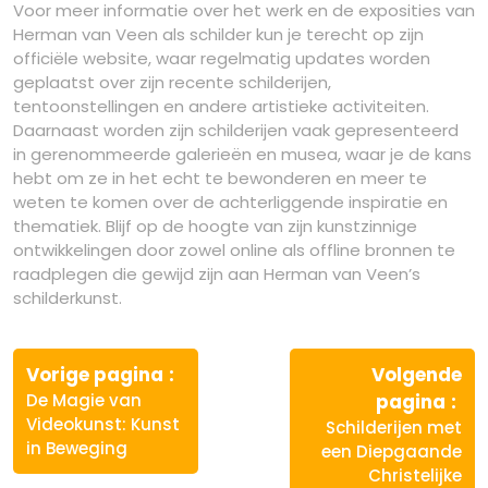
Voor meer informatie over het werk en de exposities van
Herman van Veen als schilder kun je terecht op zijn
officiële website, waar regelmatig updates worden
geplaatst over zijn recente schilderijen,
tentoonstellingen en andere artistieke activiteiten.
Daarnaast worden zijn schilderijen vaak gepresenteerd
in gerenommeerde galerieën en musea, waar je de kans
hebt om ze in het echt te bewonderen en meer te
weten te komen over de achterliggende inspiratie en
thematiek. Blijf op de hoogte van zijn kunstzinnige
ontwikkelingen door zowel online als offline bronnen te
raadplegen die gewijd zijn aan Herman van Veen’s
schilderkunst.
Berichtnavigatie
Vorige
Vorige pagina
Volgende
bericht:
Vo
De Magie van
pagina
ber
Videokunst: Kunst
Schilderijen met
in Beweging
een Diepgaande
Christelijke