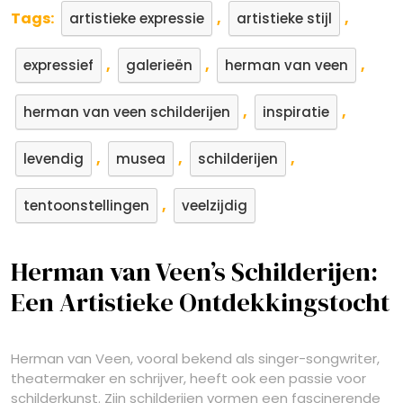
Tags:
,
,
artistieke expressie
artistieke stijl
,
,
,
expressief
galerieën
herman van veen
,
,
herman van veen schilderijen
inspiratie
,
,
,
levendig
musea
schilderijen
,
tentoonstellingen
veelzijdig
Herman van Veen’s Schilderijen:
Een Artistieke Ontdekkingstocht
Herman van Veen, vooral bekend als singer-songwriter,
theatermaker en schrijver, heeft ook een passie voor
schilderkunst. Zijn schilderijen vormen een fascinerende