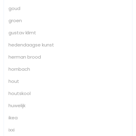
goud
groen
gustav klimt
hedendaagse kunst
herman brood
hornbach
hout
houtskool
huwelijk
ikea
ixxi