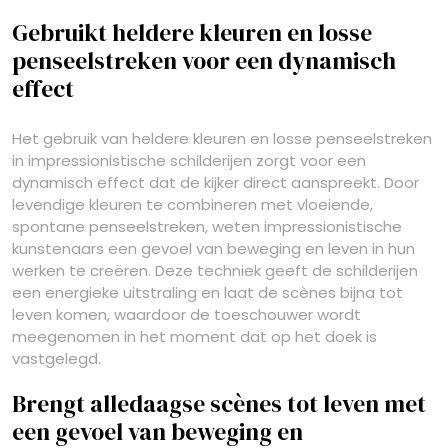
Gebruikt heldere kleuren en losse
penseelstreken voor een dynamisch
effect
Het gebruik van heldere kleuren en losse penseelstreken
in impressionistische schilderijen zorgt voor een
dynamisch effect dat de kijker direct aanspreekt. Door
levendige kleuren te combineren met vloeiende,
spontane penseelstreken, weten impressionistische
kunstenaars een gevoel van beweging en leven in hun
werken te creëren. Deze techniek geeft de schilderijen
een energieke uitstraling en laat de scènes bijna tot
leven komen, waardoor de toeschouwer wordt
meegenomen in het moment dat op het doek is
vastgelegd.
Brengt alledaagse scènes tot leven met
een gevoel van beweging en