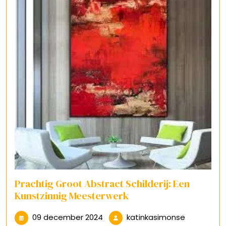
Prachtig Groot Abstract Schilderij: Een
Kunstzinnig Meesterwerk
09
katinkasi
09 december 2024
katinkasimonse