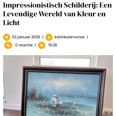
Impressionistisch Schilderij: Een
Levendige Wereld van Kleur en
Licht
02
De
02 januari 2026
|
katinkasimonse
|
januari
Betovering
0 reactie
|
16:26
2026
van
het
Impressionistisc
Schilderij:
Een
Levendige
Wereld
van
Kleur
en
Licht