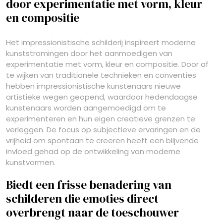
door experimentatie met vorm, kleur
en compositie
Het impressionistische schilderij inspireert moderne
kunststromingen door het aanmoedigen van
experimentatie met vorm, kleur en compositie. Door af
te wijken van traditionele technieken en conventies
hebben impressionistische kunstenaars nieuwe
artistieke wegen geopend, waardoor hedendaagse
kunstenaars worden aangemoedigd om te
experimenteren en hun eigen creatieve grenzen te
verleggen. De focus op subjectieve ervaringen en de
vrijheid om spontaan te creëren heeft een blijvende
invloed gehad op de ontwikkeling van moderne
kunstvormen.
Biedt een frisse benadering van
schilderen die emoties direct
overbrengt naar de toeschouwer