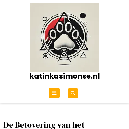
Ga
naar
de
inhoud
katinkasimonse.nl
Open
menu
De Betovering van het