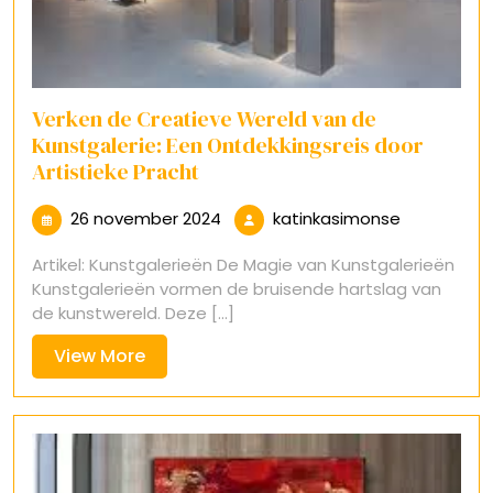
Verken de Creatieve Wereld van de
Kunstgalerie: Een Ontdekkingsreis door
Artistieke Pracht
26
katinkasim
26 november 2024
katinkasimonse
november
Artikel: Kunstgalerieën De Magie van Kunstgalerieën
2024
Kunstgalerieën vormen de bruisende hartslag van
de kunstwereld. Deze [...]
View
View More
More