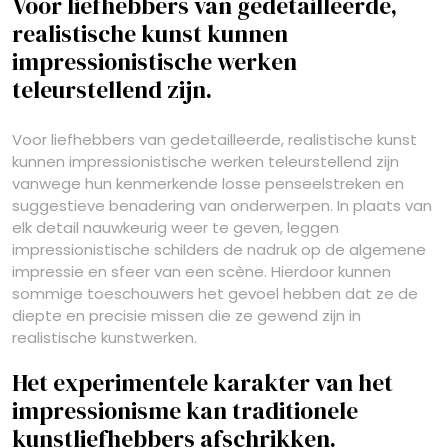
Voor liefhebbers van gedetailleerde,
realistische kunst kunnen
impressionistische werken
teleurstellend zijn.
Voor liefhebbers van gedetailleerde, realistische kunst
kunnen impressionistische werken teleurstellend zijn
vanwege hun kenmerkende losse penseelstreken en
suggestieve benadering van onderwerpen. In plaats van
elk detail nauwkeurig weer te geven, leggen
impressionistische schilders de nadruk op de algemene
impressie en sfeer van een scène. Hierdoor kunnen
sommige toeschouwers het gevoel hebben dat ze de
diepte en precisie missen die ze gewend zijn in
realistische kunstwerken.
Het experimentele karakter van het
impressionisme kan traditionele
kunstliefhebbers afschrikken.