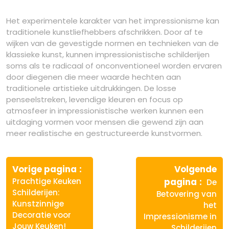
Het experimentele karakter van het impressionisme kan
traditionele kunstliefhebbers afschrikken. Door af te
wijken van de gevestigde normen en technieken van de
klassieke kunst, kunnen impressionistische schilderijen
soms als te radicaal of onconventioneel worden ervaren
door diegenen die meer waarde hechten aan
traditionele artistieke uitdrukkingen. De losse
penseelstreken, levendige kleuren en focus op
atmosfeer in impressionistische werken kunnen een
uitdaging vormen voor mensen die gewend zijn aan
meer realistische en gestructureerde kunstvormen.
Berichtnavigatie
Vorige
Vorige pagina
Volgende
bericht:
Volg
Prachtige Keuken
pagina
De
berich
Schilderijen:
Betovering van
Kunstzinnige
het
Decoratie voor
Impressionisme in
Jouw Keuken!
Schilderijen