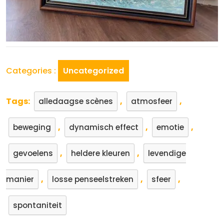
Categories :
Uncategorized
Tags:
,
,
alledaagse scènes
atmosfeer
,
,
,
beweging
dynamisch effect
emotie
,
,
gevoelens
heldere kleuren
levendige
,
,
,
manier
losse penseelstreken
sfeer
spontaniteit