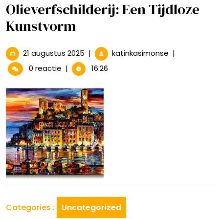
Olieverfschilderij: Een Tijdloze
Kunstvorm
21
De
21 augustus 2025
|
katinkasimonse
|
augustus
Schoonheid
0 reactie
|
16:26
2025
van
het
Olieverfschilder
Een
Tijdloze
Kunstvorm
Categories :
Uncategorized