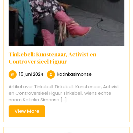
Tinkebell: Kunstenaar, Activist en
Controversieel Figuur
15
katinkasimonse
15 juni 2024
katinkasimonse
juni
Artikel over Tinkebell Tinkebell: Kunstenaar, Activist
2024
en Controversieel Figuur Tinkebell, wiens echte
naam Katinka Simonse [...]
View
View More
More