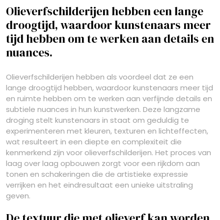
Olieverfschilderijen hebben een lange
droogtijd, waardoor kunstenaars meer
tijd hebben om te werken aan details en
nuances.
Olieverfschilderijen hebben als voordeel dat ze een
lange droogtijd hebben, waardoor kunstenaars meer tijd
en ruimte hebben om te werken aan verfijnde details en
subtiele nuances in hun kunstwerken. Deze langzame
droging stelt kunstenaars in staat om geduldig te
experimenteren met kleuren, texturen en lichteffecten,
wat resulteert in een diepte en complexiteit die
kenmerkend zijn voor olieverfschilderijen. Het proces van
laag over laag opbouwen zorgt voor een rijkdom aan
tonen en schakeringen die de artistieke expressie
verrijken en het eindresultaat een unieke uitstraling
geven.
De textuur die met olieverf kan worden