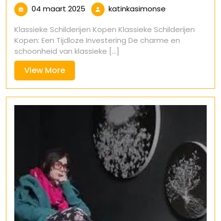
04
katinkasimons
04 maart 2025
katinkasimonse
maart
Klassieke Schilderijen Kopen Klassieke Schilderijen
2025
Kopen: Een Tijdloze Investering De charme en
schoonheid van klassieke [...]
View
View More
More