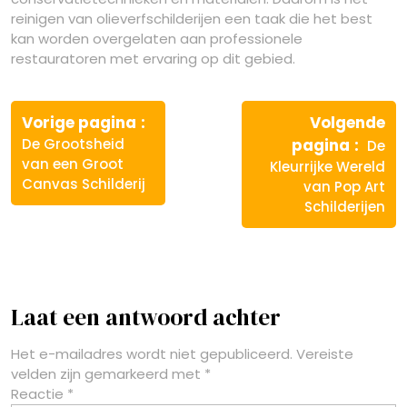
reinigen van olieverfschilderijen een taak die het best
kan worden overgelaten aan professionele
restauratoren met ervaring op dit gebied.
Berichtnavigatie
Vorige
Vorige pagina
Volgende
bericht:
Volg
De Grootsheid
pagina
De
berich
van een Groot
Kleurrijke Wereld
Canvas Schilderij
van Pop Art
Schilderijen
Laat een antwoord achter
Het e-mailadres wordt niet gepubliceerd.
Vereiste
velden zijn gemarkeerd met
*
Reactie
*