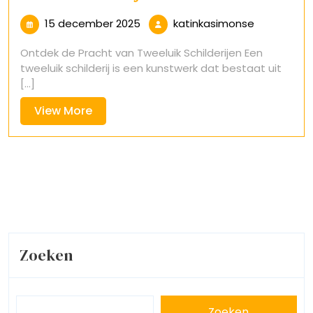
15
katinkasim
15 december 2025
katinkasimonse
december
Ontdek de Pracht van Tweeluik Schilderijen Een
2025
tweeluik schilderij is een kunstwerk dat bestaat uit
[...]
View
View More
More
Zoeken
Zoeken