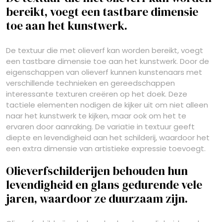
bereikt, voegt een tastbare dimensie
toe aan het kunstwerk.
De textuur die met olieverf kan worden bereikt, voegt
een tastbare dimensie toe aan het kunstwerk. Door de
eigenschappen van olieverf kunnen kunstenaars met
verschillende technieken en gereedschappen
interessante texturen creëren op het doek. Deze
tactiele elementen nodigen de kijker uit om niet alleen
naar het kunstwerk te kijken, maar ook om het te
ervaren door aanraking. De variatie in textuur geeft
diepte en levendigheid aan het schilderij, waardoor het
een extra dimensie van artistieke expressie toevoegt.
Olieverfschilderijen behouden hun
levendigheid en glans gedurende vele
jaren, waardoor ze duurzaam zijn.