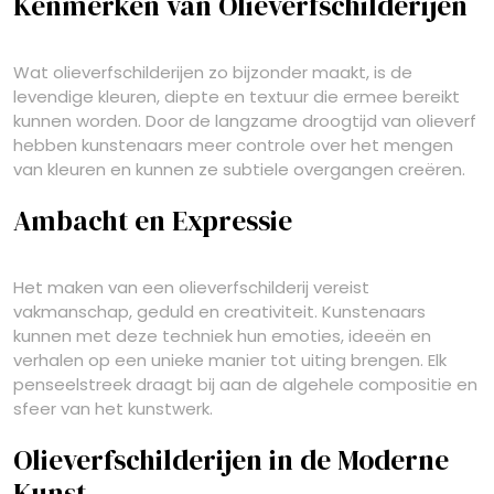
Kenmerken van Olieverfschilderijen
Wat olieverfschilderijen zo bijzonder maakt, is de
levendige kleuren, diepte en textuur die ermee bereikt
kunnen worden. Door de langzame droogtijd van olieverf
hebben kunstenaars meer controle over het mengen
van kleuren en kunnen ze subtiele overgangen creëren.
Ambacht en Expressie
Het maken van een olieverfschilderij vereist
vakmanschap, geduld en creativiteit. Kunstenaars
kunnen met deze techniek hun emoties, ideeën en
verhalen op een unieke manier tot uiting brengen. Elk
penseelstreek draagt bij aan de algehele compositie en
sfeer van het kunstwerk.
Olieverfschilderijen in de Moderne
Kunst