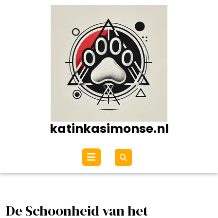
Ga
naar
de
inhoud
katinkasimonse.nl
Open
menu
De Schoonheid van het