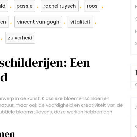
,
,
,
,
ld
passie
rachel ruysch
roos
,
,
,
len
vincent van gogh
vitaliteit
,
zuiverheid
childerijen: Een
id
rwerp in de kunst. Klassieke bloemenschilderijen
atuur, maar ook de vaardigheid en creativiteit van de
ubtiele bloemstillevens, deze werken hebben een
emen