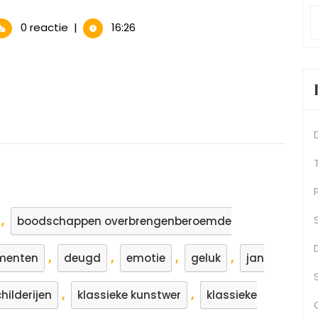
htige
0 reactie
|
16:26
sieke
menschilderijen:
rlijke
onheid
,
boodschappen overbrengenberoemde
,
,
,
,
ementen
deugd
emotie
geluk
jan
,
,
hilderijen
klassieke kunstwer
klassieke