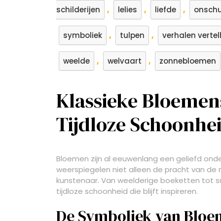
,
,
,
schilderijen
lelies
liefde
onschu
,
,
symboliek
tulpen
verhalen vertel
,
,
weelde
welvaart
zonnebloemen
Klassieke Bloemens
Tijdloze Schoonhe
Bloemen zijn al eeuwenlang een geliefd onde
weerspiegelen niet alleen de pracht van de n
kunstenaar. Van weelderige boeketten tot s
tijdloze schoonheid die blijft inspireren.
De Symboliek van Blo