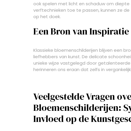
ook spelen met licht en schaduw om diepte e
verftechnieken toe te passen, kunnen ze de 
op het doek.
Een Bron van Inspiratie
Klassieke bloemenschilderijen blijven een bro
liefhebbers van kunst. De delicate schoonh
unieke wijze vastgelegd door getalenteerde
herinneren ons eraan dat zelfs in vergankelij
Veelgestelde Vragen ove
Bloemenschilderijen: S
Invloed op de Kunstges