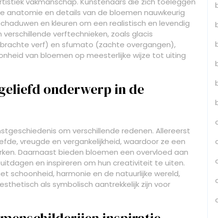
artistiek vakmanschap. Kunstenaars die zich toeleggen
de anatomie en details van de bloemen nauwkeurig
schaduwen en kleuren om een realistisch en levendig
 verschillende verftechnieken, zoals glacis
ebrachte verf) en sfumato (zachte overgangen),
onheid van bloemen op meesterlijke wijze tot uiting
geliefd onderwerp in de
nstgeschiedenis om verschillende redenen. Allereerst
efde, vreugde en vergankelijkheid, waardoor ze een
erken. Daarnaast bieden bloemen een overvloed aan
uitdagen en inspireren om hun creativiteit te uiten.
 schoonheid, harmonie en de natuurlijke wereld,
esthetisch als symbolisch aantrekkelijk zijn voor