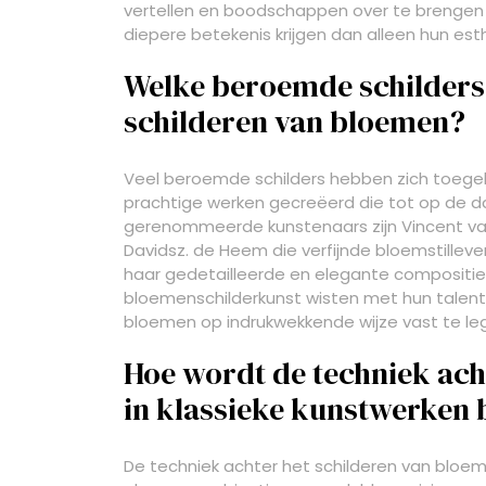
vertellen en boodschappen over te brengen 
diepere betekenis krijgen dan alleen hun es
Welke beroemde schilders 
schilderen van bloemen?
Veel beroemde schilders hebben zich toege
prachtige werken gecreëerd die tot op de 
gerenommeerde kunstenaars zijn Vincent va
Davidsz. de Heem die verfijnde bloemstillev
haar gedetailleerde en elegante compositi
bloemenschilderkunst wisten met hun talen
bloemen op indrukwekkende wijze vast te le
Hoe wordt de techniek ach
in klassieke kunstwerken
De techniek achter het schilderen van bloe