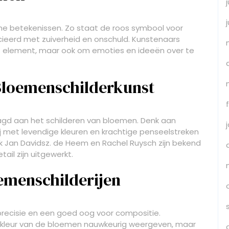
he betekenissen. Zo staat de roos symbool voor
socieerd met zuiverheid en onschuld. Kunstenaars
ef element, maar ook om emoties en ideeën over te
Bloemenschilderkunst
gd aan het schilderen van bloemen. Denk aan
j met levendige kleuren en krachtige penseelstreken
 Jan Davidsz. de Heem en Rachel Ruysch zijn bekend
tail zijn uitgewerkt.
emenschilderijen
precisie en een goed oog voor compositie.
 kleur van de bloemen nauwkeurig weergeven, maar