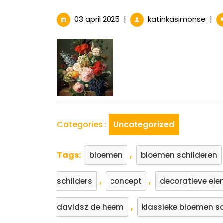
03
Prac
03 april 2025
|
katinkasimonse
|
april
Klas
2025
Bloe
Een
Ode
aan
de
Natuu
Scho
Categories :
Uncategorized
Tags:
,
bloemen
bloemen schilderen
,
,
schilders
concept
decoratieve el
,
davidsz de heem
klassieke bloemen sc