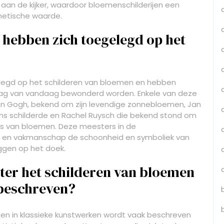
aan de kijker, waardoor bloemenschilderijen een
thetische waarde.
hebben zich toegelegd op het
legd op het schilderen van bloemen en hebben
dag van vandaag bewonderd worden. Enkele van deze
n Gogh, bekend om zijn levendige zonnebloemen, Jan
ens schilderde en Rachel Ruysch die bekend stond om
es van bloemen. Deze meesters in de
t en vakmanschap de schoonheid en symboliek van
ggen op het doek.
ter het schilderen van bloemen
 beschreven?
men in klassieke kunstwerken wordt vaak beschreven