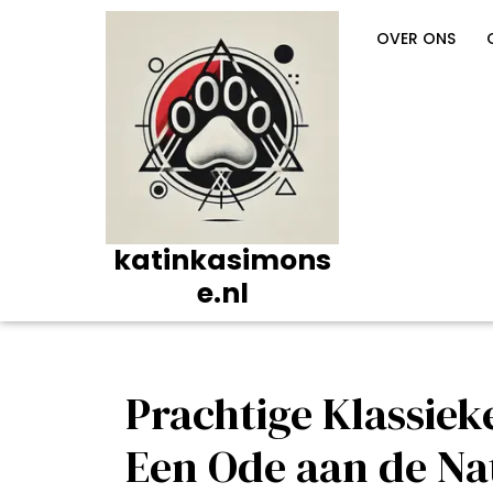
Ga
naar
OVER ONS
de
inhoud
katinkasimons
e.nl
Prachtige Klassiek
Een Ode aan de Na