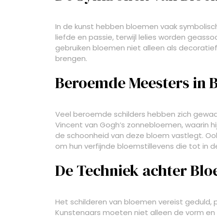
In de kunst hebben bloemen vaak symbolisc
liefde en passie, terwijl lelies worden geas
gebruiken bloemen niet alleen als decorati
brengen.
Beroemde Meesters in 
Veel beroemde schilders hebben zich gewaa
Vincent van Gogh’s zonnebloemen, waarin hi
de schoonheid van deze bloem vastlegt. Ook
om hun verfijnde bloemstillevens die tot in de
De Techniek achter Blo
Het schilderen van bloemen vereist geduld, 
Kunstenaars moeten niet alleen de vorm en