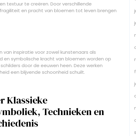
n textuur te creëren. Door verschillende
fragiliteit en pracht van bloemen tot leven brengen
n van inspiratie voor zowel kunstenaars als
eid en symbolische kracht van bloemen worden op
 schilders door de eeuwen heen. Deze werken
kheid een blijvende schoonheid schuilt.
r Klassieke
ymboliek, Technieken en
chiedenis