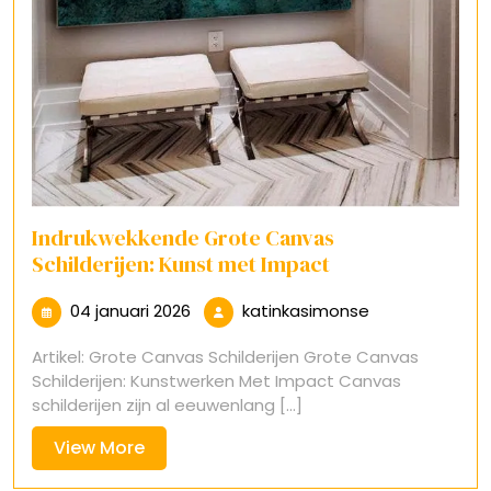
Indrukwekkende Grote Canvas
Schilderijen: Kunst met Impact
04
katinkasimons
04 januari 2026
katinkasimonse
januari
Artikel: Grote Canvas Schilderijen Grote Canvas
2026
Schilderijen: Kunstwerken Met Impact Canvas
schilderijen zijn al eeuwenlang [...]
View
View More
More