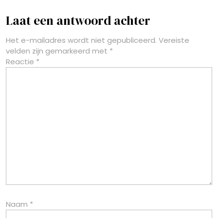
Laat een antwoord achter
Het e-mailadres wordt niet gepubliceerd.
Vereiste
velden zijn gemarkeerd met
*
Reactie
*
Naam
*