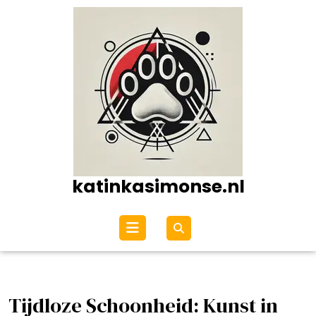
Ga
naar
de
inhoud
katinkasimonse.nl
Open
menu
Tijdloze Schoonheid: Kunst in