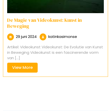
De Magie van Videokunst: Kunst in
Beweging
29
katinkasimonse
29 juni 2024
katinkasimonse
juni
Artikel: Videokunst Videokunst: De Evolutie van Kunst
2024
in Beweging Videokunst is een fascinerende vorm
van [...]
View
View More
More