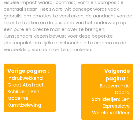
visuele impact waarbij contrast, vorm en compositie
centraal staan. Het zwart-wit concept wordt vaak
gebruikt om emoties te versterken, de aandacht van de
kijker te trekken en de essentie van het onderwerp op
een pure en directe manier over te brengen.
Kunstenaars kiezen bewust voor deze beperkte
kleurenpalet om tijdloze schoonheid te creëren en de
verbeelding van de kijker te stimuleren.
Berichtnavigatie
Vorige
Vorige pagina
Volgende
bericht:
Vo
Indrukwekkend
pagina
ber
Groot Abstract
Betoverende
Schilderij: Een
Cobra
Moderne
Schilderijen: Een
Kunstbeleving
Expressieve
Wereld vol Kleur