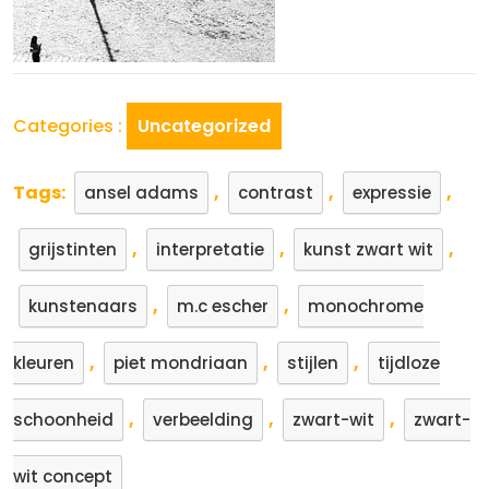
Categories :
Uncategorized
Tags:
,
,
,
ansel adams
contrast
expressie
,
,
,
grijstinten
interpretatie
kunst zwart wit
,
,
kunstenaars
m.c escher
monochrome
,
,
,
kleuren
piet mondriaan
stijlen
tijdloze
,
,
,
schoonheid
verbeelding
zwart-wit
zwart-
wit concept