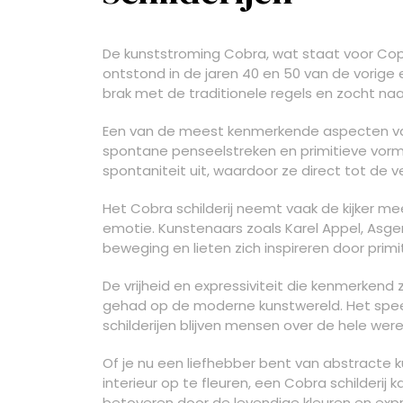
De kunststroming Cobra, wat staat voor Co
ontstond in de jaren 40 en 50 van de vorig
brak met de traditionele regels en zocht na
Een van de meest kenmerkende aspecten van 
spontane penseelstreken en primitieve vormen
spontaniteit uit, waardoor ze direct tot de v
Het Cobra schilderij neemt vaak de kijker me
emotie. Kunstenaars zoals Karel Appel, Asge
beweging en lieten zich inspireren door prim
De vrijheid en expressiviteit die kenmerkend
gehad op de moderne kunstwereld. Het spee
schilderijen blijven mensen over de hele were
Of je nu een liefhebber bent van abstracte 
interieur op te fleuren, een Cobra schilderij k
betoveren door de levendige kleuren en exp