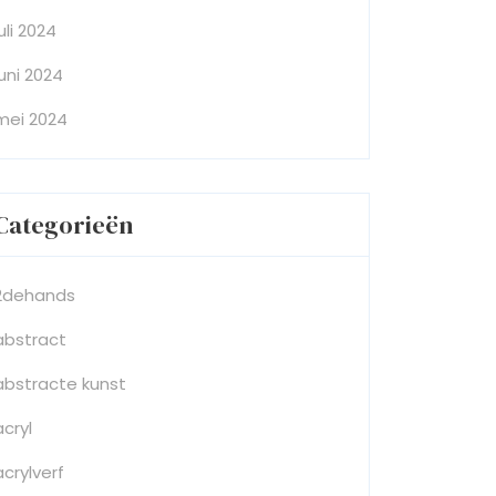
juli 2024
juni 2024
mei 2024
Categorieën
2dehands
abstract
abstracte kunst
acryl
acrylverf