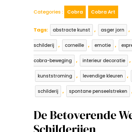
Categories :
Cobra
Cobra Art
Tags:
,
,
abstracte kunst
asger jorn
,
,
,
schilderij
corneille
emotie
expr
,
,
cobra-beweging
interieur decoratie
,
,
kunststroming
levendige kleuren
,
schilderij
spontane penseelstreken
De Betoverende We
Schilderijen