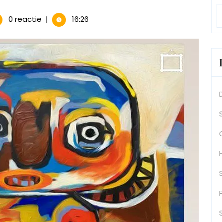
erende
0 reactie
|
16:26
rijen:
sieve
d