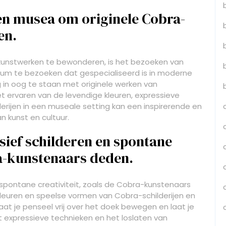
en musea om originele Cobra-
en.
kunstwerken te bewonderen, is het bezoeken van
um te bezoeken dat gespecialiseerd is in moderne
g in oog te staan met originele werken van
t ervaren van de levendige kleuren, expressieve
rijen in een museale setting kan een inspirerende en
n kunst en cultuur.
ief schilderen en spontane
ra-kunstenaars deden.
spontane creativiteit, zoals de Cobra-kunstenaars
kleuren en speelse vormen van Cobra-schilderijen en
at je penseel vrij over het doek bewegen en laat je
t expressieve technieken en het loslaten van