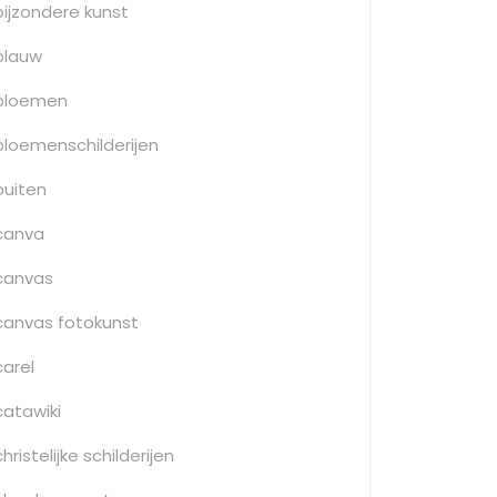
bijzondere kunst
blauw
bloemen
bloemenschilderijen
buiten
canva
canvas
canvas fotokunst
carel
catawiki
christelijke schilderijen