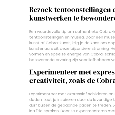
Bezoek tentoonstellingen 
kunstwerken te bewonder
Een waardevolle tip om authentieke Cobra-
tentoonstellingen en musea. Door een muse
kunst of Cobra-kunst, krijg je de kans om oo
kunstenaars uit deze bijzondere stroming. He
vormen en speelse energie van Cobra-schilde
betoverende ervaring zijn voor liefhebbers va
Experimenteer met express
creativiteit, zoals de Cob
Experimenteer met expressief schilderen en 
deden. Laat je inspireren door de levendige 
durf buiten de gebaande paden te treden. La
intuïtie spreken. Door te experimenteren me