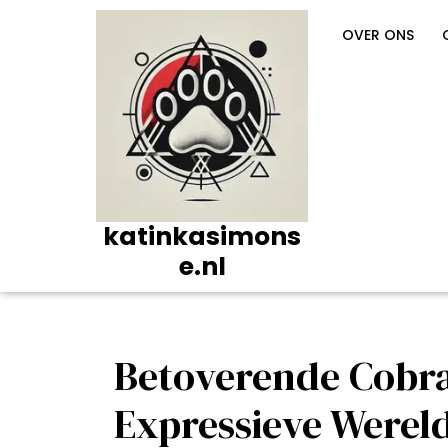
Ga
naar
OVER ONS
de
inhoud
katinkasimons
e.nl
Betoverende Cobra
Expressieve Wereld