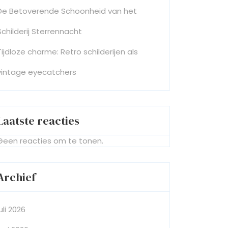
De Betoverende Schoonheid van het
Schilderij Sterrennacht
Tijdloze charme: Retro schilderijen als
vintage eyecatchers
Laatste reacties
Geen reacties om te tonen.
Archief
juli 2026