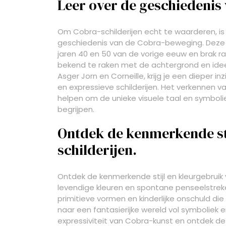
Leer over de geschiedenis
Om Cobra-schilderijen echt te waarderen, is
geschiedenis van de Cobra-beweging. Deze 
jaren 40 en 50 van de vorige eeuw en brak ra
bekend te raken met de achtergrond en idee
Asger Jorn en Corneille, krijg je een dieper i
en expressieve schilderijen. Het verkennen 
helpen om de unieke visuele taal en symboli
begrijpen.
Ontdek de kenmerkende sti
schilderijen.
Ontdek de kenmerkende stijl en kleurgebruik 
levendige kleuren en spontane penseelstreke
primitieve vormen en kinderlijke onschuld di
naar een fantasierijke wereld vol symboliek en
expressiviteit van Cobra-kunst en ontdek de u