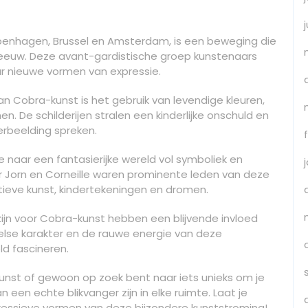
penhagen, Brussel en Amsterdam, is een beweging die
e eeuw. Deze avant-gardistische groep kunstenaars
ar nieuwe vormen van expressie.
Cobra-kunst is het gebruik van levendige kleuren,
. De schilderijen stralen een kinderlijke onschuld en
erbeelding spreken.
e naar een fantasierijke wereld vol symboliek en
r Jorn en Corneille waren prominente leden van deze
itieve kunst, kindertekeningen en dromen.
 zijn voor Cobra-kunst hebben een blijvende invloed
lse karakter en de rauwe energie van deze
ld fascineren.
kunst of gewoon op zoek bent naar iets unieks om je
an een echte blikvanger zijn in elke ruimte. Laat je
ressieve vormen van deze bijzondere kunststroming!