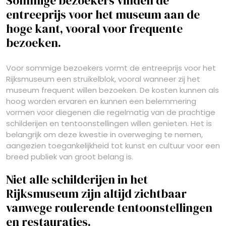
Sommige bezoekers vinden de
entreeprijs voor het museum aan de
hoge kant, vooral voor frequente
bezoeken.
Voor sommige bezoekers vormt de entreeprijs voor het
Rijksmuseum een struikelblok, vooral wanneer zij het
museum frequent willen bezoeken. De kosten kunnen als
hoog worden ervaren en kunnen een belemmering
vormen voor diegenen die regelmatig van de prachtige
schilderijen en tentoonstellingen willen genieten. Het is
belangrijk om deze kwestie in overweging te nemen,
aangezien toegankelijkheid tot kunst en cultuur voor een
breed publiek van groot belang is.
Niet alle schilderijen in het
Rijksmuseum zijn altijd zichtbaar
vanwege roulerende tentoonstellingen
en restauraties.