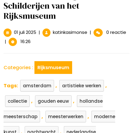
Schilderijen van het
Rijksmuseum
01
Ontdek
01 juli 2025
|
katinkasimonse
|
0 reactie
juli
de
|
16:26
2025
Prachtige
Schilderijen
van
het
Categories :
Rijksmuseum
Rijksmuseum
Tags:
,
,
amsterdam
artistieke werken
,
,
collectie
gouden eeuw
hollandse
,
,
meesterschap
meesterwerken
moderne
,
,
kunst
nachtwacht
nederlandse