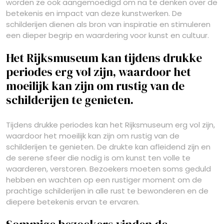
worden ze ook aangemoedigd om na te denken over de
betekenis en impact van deze kunstwerken. De
schilderijen dienen als bron van inspiratie en stimuleren
een dieper begrip en waardering voor kunst en cultuur.
Het Rijksmuseum kan tijdens drukke
periodes erg vol zijn, waardoor het
moeilijk kan zijn om rustig van de
schilderijen te genieten.
Tijdens drukke periodes kan het Rijksmuseum erg vol zijn,
waardoor het moeilijk kan zijn om rustig van de
schilderijen te genieten. De drukte kan afleidend zijn en
de serene sfeer die nodig is om kunst ten volle te
waarderen, verstoren. Bezoekers moeten soms geduld
hebben en wachten op een rustiger moment om de
prachtige schilderijen in alle rust te bewonderen en de
diepere betekenis ervan te ervaren.