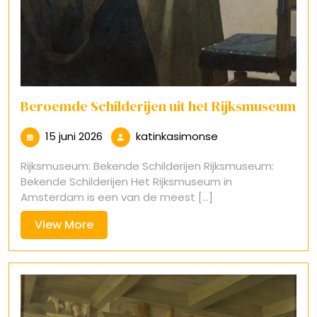
Beroemde Schilderijen uit het Rijksmuseum
15
katinkasimonse
15 juni 2026
katinkasimonse
juni
Rijksmuseum: Bekende Schilderijen Rijksmuseum:
2026
Bekende Schilderijen Het Rijksmuseum in
Amsterdam is een van de meest [...]
View
View More
More