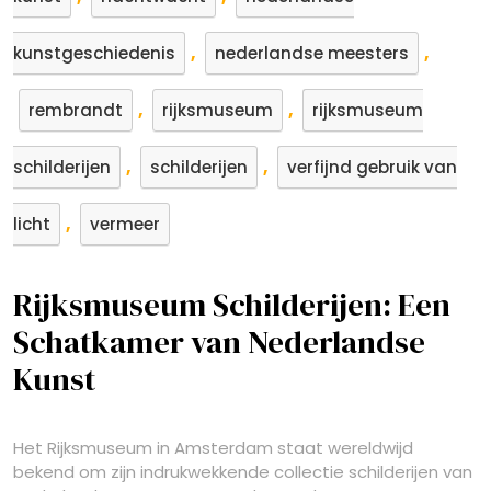
,
,
kunstgeschiedenis
nederlandse meesters
,
,
rembrandt
rijksmuseum
rijksmuseum
,
,
schilderijen
schilderijen
verfijnd gebruik van
,
licht
vermeer
Rijksmuseum Schilderijen: Een
Schatkamer van Nederlandse
Kunst
Het Rijksmuseum in Amsterdam staat wereldwijd
bekend om zijn indrukwekkende collectie schilderijen van