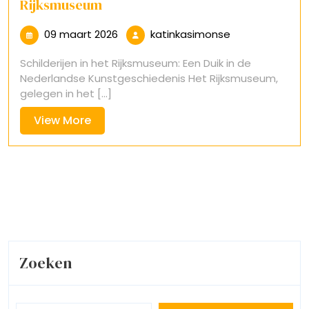
Rijksmuseum
09
katinkasimons
09 maart 2026
katinkasimonse
maart
Schilderijen in het Rijksmuseum: Een Duik in de
2026
Nederlandse Kunstgeschiedenis Het Rijksmuseum,
gelegen in het [...]
View
View More
More
Zoeken