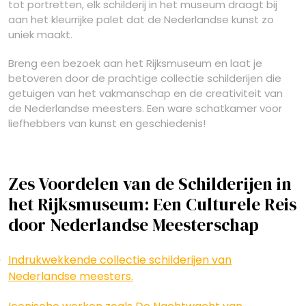
tot portretten, elk schilderij in het museum draagt bij
aan het kleurrijke palet dat de Nederlandse kunst zo
uniek maakt.
Breng een bezoek aan het Rijksmuseum en laat je
betoveren door de prachtige collectie schilderijen die
getuigen van het vakmanschap en de creativiteit van
de Nederlandse meesters. Een ware schatkamer voor
liefhebbers van kunst en geschiedenis!
Zes Voordelen van de Schilderijen in
het Rijksmuseum: Een Culturele Reis
door Nederlandse Meesterschap
Indrukwekkende collectie schilderijen van
Nederlandse meesters.