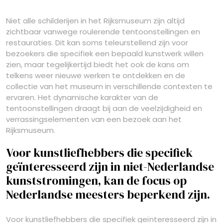
Niet alle schilderijen in het Rijksmuseum zijn altijd
zichtbaar vanwege roulerende tentoonstellingen en
restauraties. Dit kan soms teleurstellend zijn voor
bezoekers die specifiek een bepaald kunstwerk willen
zien, maar tegelijkertijd biedt het ook de kans om
telkens weer nieuwe werken te ontdekken en de
collectie van het museum in verschillende contexten te
ervaren. Het dynamische karakter van de
tentoonstellingen draagt bij aan de veelzijdigheid en
verrassingselementen van een bezoek aan het
Rijksmuseum.
Voor kunstliefhebbers die specifiek
geïnteresseerd zijn in niet-Nederlandse
kunststromingen, kan de focus op
Nederlandse meesters beperkend zijn.
Voor kunstliefhebbers die specifiek geïnteresseerd zijn in