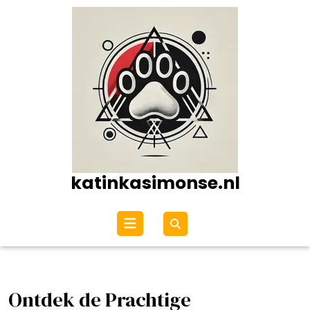
Ga
naar
de
inhoud
katinkasimonse.nl
Open
menu
Ontdek de Prachtige