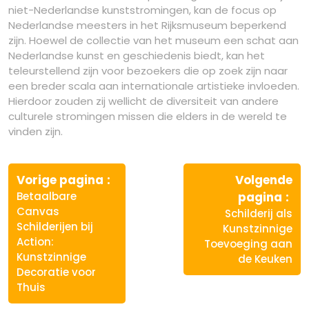
niet-Nederlandse kunststromingen, kan de focus op
Nederlandse meesters in het Rijksmuseum beperkend
zijn. Hoewel de collectie van het museum een schat aan
Nederlandse kunst en geschiedenis biedt, kan het
teleurstellend zijn voor bezoekers die op zoek zijn naar
een breder scala aan internationale artistieke invloeden.
Hierdoor zouden zij wellicht de diversiteit van andere
culturele stromingen missen die elders in de wereld te
vinden zijn.
Berichtnavigatie
Vorige
Vorige pagina
Volgende
bericht:
Vo
Betaalbare
pagina
ber
Canvas
Schilderij als
Schilderijen bij
Kunstzinnige
Action:
Toevoeging aan
Kunstzinnige
de Keuken
Decoratie voor
Thuis