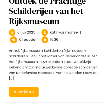
Ontdek de Prachtige
Schilderijen van het
Ontdek
Rijksmuseum
de
01
Ontdek
01 juli 2025
|
katinkasimonse
|
juli
de
Prachtige
0 reactie
|
16:26
2025
Prachtige
Schilderijen
Schilderijen
Artikel: Rijksmuseum Schilderijen Rijksmuseum
van
Schilderijen: Een Schatkamer van Nederlandse Kunst
van
het
Het Rijksmuseum in Amsterdam staat wereldwijd
Rijksmuseum
bekend om zijn indrukwekkende collectie schilderijen
het
van Nederlandse meesters. Van de Gouden Eeuw tot
Rijksmuseu
[...]
View
View More
More