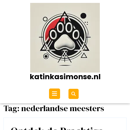
Ga
naar
de
inhoud
katinkasimonse.nl
Open
menu
Tag:
nederlandse meesters