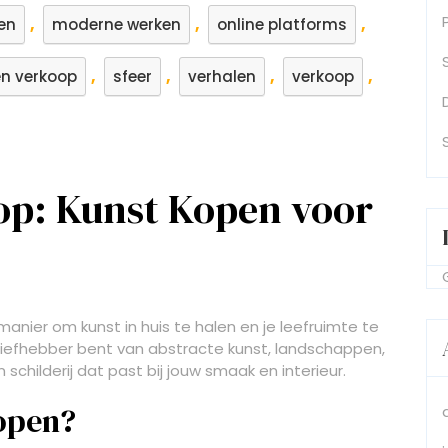
,
,
,
en
moderne werken
online platforms
,
,
,
,
en verkoop
sfeer
verhalen
verkoop
oop: Kunst Kopen voor
manier om kunst in huis te halen en je leefruimte te
 liefhebber bent van abstracte kunst, landschappen,
 schilderij dat past bij jouw smaak en interieur.
open?