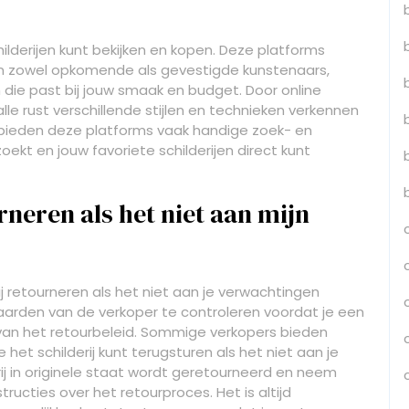
childerijen kunt bekijken en kopen. Deze platforms
n zowel opkomende als gevestigde kunstenaars,
die past bij jouw smaak en budget. Door online
 alle rust verschillende stijlen en technieken verkennen
 bieden deze platforms vaak handige zoek- en
zoekt en jouw favoriete schilderijen direct kunt
rneren als het niet aan mijn
ij retourneren als het niet aan je verwachtingen
waarden van de verkoper te controleren voordat je een
van het retourbeleid. Sommige verkopers bieden
het schilderij kunt terugsturen als het niet aan je
ij in originele staat wordt geretourneerd en neem
ucties over het retourproces. Het is altijd