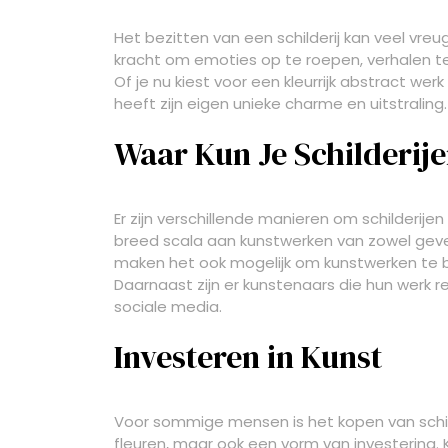
Het bezitten van een schilderij kan veel vr
kracht om emoties op te roepen, verhalen te 
Of je nu kiest voor een kleurrijk abstract werk
heeft zijn eigen unieke charme en uitstraling.
Waar Kun Je Schilderij
Er zijn verschillende manieren om schilderij
breed scala aan kunstwerken van zowel gev
maken het ook mogelijk om kunstwerken te be
Daarnaast zijn er kunstenaars die hun werk r
sociale media.
Investeren in Kunst
Voor sommige mensen is het kopen van schild
fleuren, maar ook een vorm van investering.