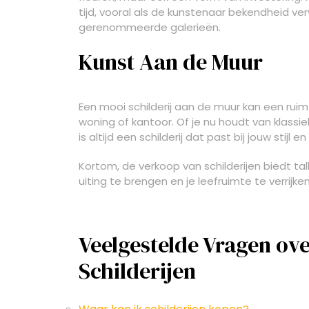
tijd, vooral als de kunstenaar bekendheid ve
gerenommeerde galerieën.
Kunst Aan de Muur
Een mooi schilderij aan de muur kan een rui
woning of kantoor. Of je nu houdt van klassi
is altijd een schilderij dat past bij jouw stijl e
Kortom, de verkoop van schilderijen biedt ta
uiting te brengen en je leefruimte te verrijk
Veelgestelde Vragen ov
Schilderijen