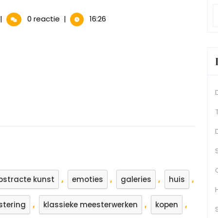
Ontdek
|
0 reactie
|
16:26
de
oeiende
ereld
an
childerijen
erkoop
,
,
,
,
bstracte kunst
emoties
galeries
huis
,
,
,
stering
klassieke meesterwerken
kopen