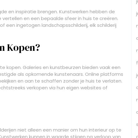
eugde en inspiratie brengen. Kunstwerken hebben de
vertellen en een bepaalde sfeer in huis te creëren.
 of een ingetogen landschapsschilderij, elk schilderij
en Kopen?
en te kopen. Galeries en kunstbeurzen bieden vaak een
estigde als opkomende kunstenaars. Online platforms
kijken en aan te schaffen zonder je huis te verlaten.
echtstreeks verkopen via hun eigen websites of
erijen niet alleen een manier om hun interieur op te
 Kunstwerken kunnen in waarde stijgen na verloop van