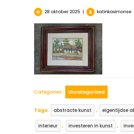
28
28 oktober 2025
|
katinkasimonse
oktober
2025
B
W
v
S
V
Categories :
Uncategorized
Tags:
,
abstracte kunst
eigentijdse a
,
,
interieur
investeren in kunst
inve