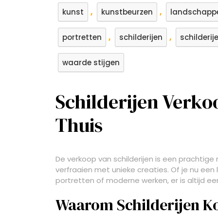
,
,
kunst
kunstbeurzen
landschapp
,
,
portretten
schilderijen
schilderij
waarde stijgen
Schilderijen Verk
Thuis
De verkoop van schilderijen is een prachtige 
verfraaien met unieke creaties. Of je nu een
portretten of moderne werken, er is altijd een
Waarom Schilderijen K