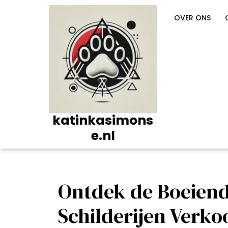
Ga
naar
OVER ONS
de
inhoud
katinkasimons
e.nl
Ontdek de Boeiend
Schilderijen Verko