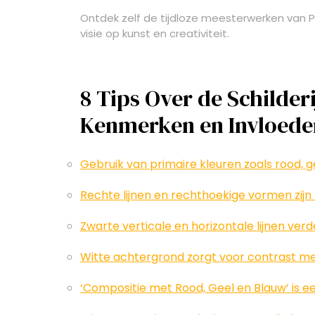
Ontdek zelf de tijdloze meesterwerken van Pie
visie op kunst en creativiteit.
8 Tips Over de Schilder
Kenmerken en Invloede
Gebruik van primaire kleuren zoals rood, g
Rechte lijnen en rechthoekige vormen zij
Zwarte verticale en horizontale lijnen verde
Witte achtergrond zorgt voor contrast met
‘Compositie met Rood, Geel en Blauw’ is 