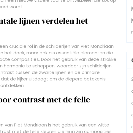
an een nieuwe visuele taal te ontwikkelen die tot op
erd wordt.
tale lijnen verdelen het
een cruciale rol in de schilderijen van Piet Mondriaan.
 van het doek, maar ook als essentiële elementen die
racte composities. Door het gebruik van deze strakke
n harmonie te scheppen, waardoor zijn schilderijen
trast tussen de zwarte lijnen en de primaire
l dat de kijker uitdaagt om de diepere betekenis
 ontdekken.
or contrast met de felle
n van Piet Mondriaan is het gebruik van een witte
ast met de felle kleuren die hij in zijn composities