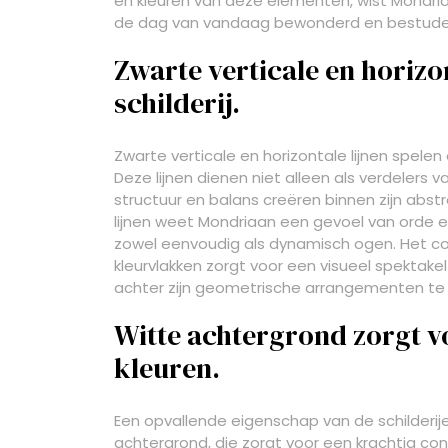
en kleuren van deze elementen, wist Mondria
de dag van vandaag bewonderd en bestude
Zwarte verticale en horizon
schilderij.
Zwarte verticale en horizontale lijnen spelen 
Deze lijnen dienen niet alleen als verdelers
structuur en balans creëren binnen zijn abst
lijnen weet Mondriaan een gevoel van orde e
zowel eenvoudig als dynamisch ogen. Het con
kleurvlakken zorgt voor een visueel spektake
achter zijn geometrische arrangementen te
Witte achtergrond zorgt vo
kleuren.
Een opvallende eigenschap van de schilderije
achtergrond, die zorgt voor een krachtig contr