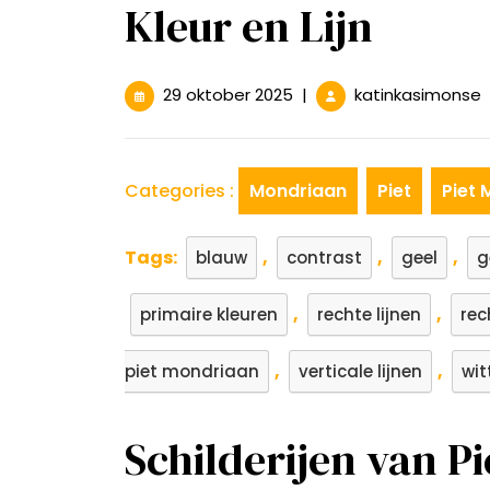
Kleur en Lijn
29
I
29 oktober 2025
|
katinkasimonse
oktober
s
2025
v
P
M
Categories :
Mondriaan
Piet
Piet
E
A
Tags:
,
,
,
M
blauw
contrast
geel
g
i
K
,
,
primaire kleuren
rechte lijnen
rec
L
,
,
piet mondriaan
verticale lijnen
wit
Schilderijen van P