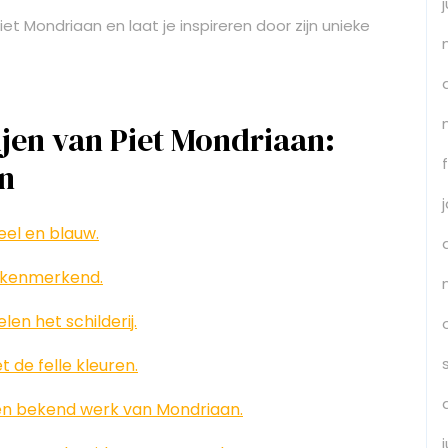
t Mondriaan en laat je inspireren door zijn unieke
ijen van Piet Mondriaan:
n
eel en blauw.
n kenmerkend.
len het schilderij.
 de felle kleuren.
een bekend werk van Mondriaan.