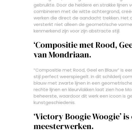
gebruikte. Door de heldere en strakke lijnen 
combineren met de witte achtergrond, creëe
werken die direct de aandacht trekken. Het 
versterkt niet alleen de geometrische vorm
kenmerkend zijn voor zijn abstracte stijl.
‘Compositie met Rood, Gee
van Mondriaan.
“Compositie met Rood, Geel en Blauw” is ee
stijl perfect weerspiegelt. In dit schilderij 
blauw met zwarte lijnen in een geometrische 
rechte lijnen en kleurvlakken laat zien hoe M
beheerste, waardoor dit werk een icoon is 
kunstgeschiedenis.
‘Victory Boogie Woogie’ is 
meesterwerken.