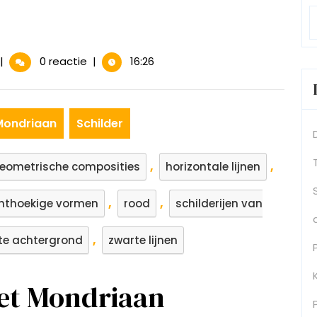
conische
|
0 reactie
|
16:26
childerijen
an
iet
ondriaan:
 Mondriaan
Schilder
en
bstracte
eester
,
,
eometrische composities
horizontale lijnen
n
leur
,
,
hthoekige vormen
rood
schilderijen van
en
ijn
,
te achtergrond
zwarte lijnen
iet Mondriaan