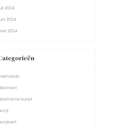
juli 2024
juni 2024
mei 2024
Categorieën
2dehands
abstract
abstracte kunst
acryl
acrylverf