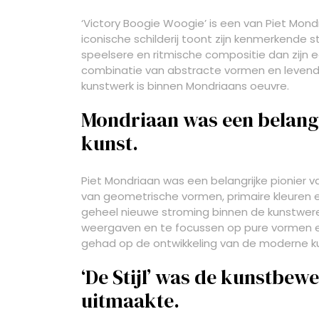
‘Victory Boogie Woogie’ is een van Piet Mon
iconische schilderij toont zijn kenmerkende s
speelsere en ritmische compositie dan zijn e
combinatie van abstracte vormen en levendi
kunstwerk is binnen Mondriaans oeuvre.
Mondriaan was een belangr
kunst.
Piet Mondriaan was een belangrijke pionier v
van geometrische vormen, primaire kleuren 
geheel nieuwe stroming binnen de kunstwerel
weergaven en te focussen op pure vormen en
gehad op de ontwikkeling van de moderne k
‘De Stijl’ was de kunstbe
uitmaakte.