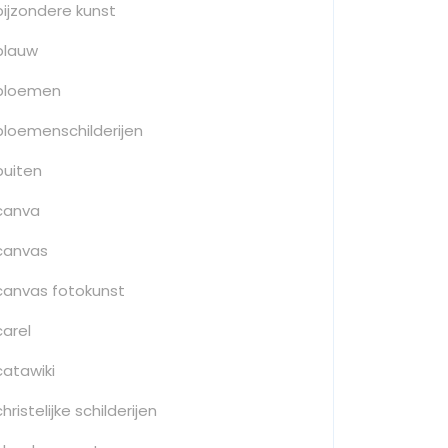
bijzondere kunst
blauw
bloemen
bloemenschilderijen
buiten
canva
canvas
canvas fotokunst
carel
catawiki
christelijke schilderijen