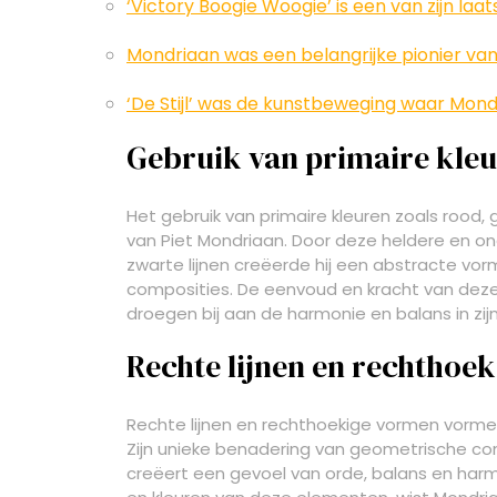
‘Victory Boogie Woogie’ is een van zijn la
Mondriaan was een belangrijke pionier van
‘De Stijl’ was de kunstbeweging waar Mond
Gebruik van primaire kleu
Het gebruik van primaire kleuren zoals rood,
van Piet Mondriaan. Door deze heldere en 
zwarte lijnen creëerde hij een abstracte vor
composities. De eenvoud en kracht van deze k
droegen bij aan de harmonie en balans in zijn 
Rechte lijnen en rechthoe
Rechte lijnen en rechthoekige vormen vormen
Zijn unieke benadering van geometrische co
creëert een gevoel van orde, balans en harm