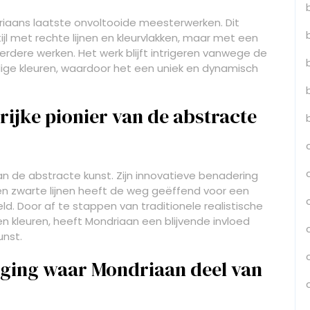
driaans laatste onvoltooide meesterwerken. Dit
tijl met rechte lijnen en kleurvlakken, maar met een
erdere werken. Het werk blijft intrigeren vanwege de
ge kleuren, waardoor het een uniek en dynamisch
ijke pionier van de abstracte
an de abstracte kunst. Zijn innovatieve benadering
en zwarte lijnen heeft de weg geëffend voor een
d. Door af te stappen van traditionele realistische
 kleuren, heeft Mondriaan een blijvende invloed
unst.
weging waar Mondriaan deel van