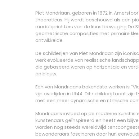
Piet Mondriaan, geboren in 1872 in Amersfoor
theoreticus. Hij wordt beschouwd als een pi
medeoprichters van de kunstbeweging De Stij
geometrische composities met primaire kleuren 
ontwikkelde.
De schilderijen van Piet Mondriaan zijn iconis
werk evolueerde van realistische landschap
die gebaseerd waren op horizontale en vertic
en blauw.
Een van Mondriaans bekendste werken is “Vict
zijn overlijden in 1944. Dit schilderij toont zi
met een meer dynamische en ritmische comp
Mondriaans invloed op de moderne kunst is e
kunstenaars geïnspireerd en heeft een blijve
worden nog steeds wereldwijd tentoongest
bewonderaars fascineren door hun eenvoud