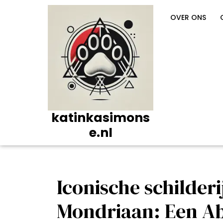
Ga
naar
OVER ONS
de
inhoud
katinkasimons
e.nl
Iconische schilderi
Mondriaan: Een Ab