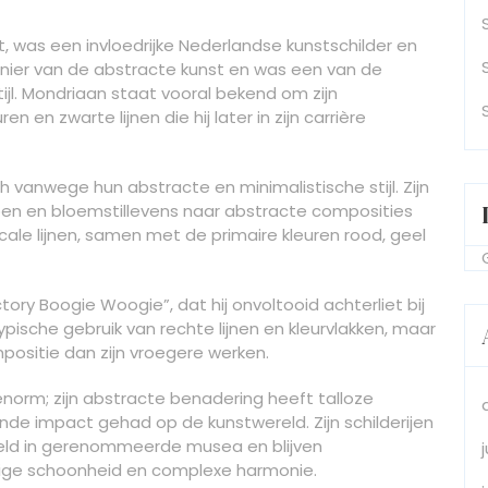
t, was een invloedrijke Nederlandse kunstschilder en
onier van de abstracte kunst en was een van de
l. Mondriaan staat vooral bekend om zijn
en zwarte lijnen die hij later in zijn carrière
ch vanwege hun abstracte en minimalistische stijl. Zijn
pen en bloemstillevens naar abstracte composities
ale lijnen, samen met de primaire kleuren rood, geel
ory Boogie Woogie”, dat hij onvoltooid achterliet bij
jn typische gebruik van rechte lijnen en kleurvlakken, maar
ositie dan zijn vroegere werken.
norm; zijn abstracte benadering heeft talloze
nde impact gehad op de kunstwereld. Zijn schilderijen
eld in gerenommeerde musea en blijven
ige schoonheid en complexe harmonie.