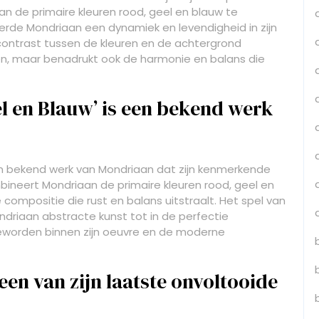
van de primaire kleuren rood, geel en blauw te
rde Mondriaan een dynamiek en levendigheid in zijn
contrast tussen de kleuren en de achtergrond
en, maar benadrukt ook de harmonie en balans die
l en Blauw’ is een bekend werk
n bekend werk van Mondriaan dat zijn kenmerkende
combineert Mondriaan de primaire kleuren rood, geel en
compositie die rust en balans uitstraalt. Het spel van
ondriaan abstracte kunst tot in de perfectie
geworden binnen zijn oeuvre en de moderne
een van zijn laatste onvoltooide