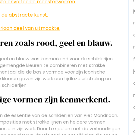
atste onvoltooide meesterwerken.
 de abstracte kunst.
riaan deel van uitmaakte.
ren zoals rood, geel en blauw.
 geel en blauw was kenmerkend voor de schilderijen
ongemengde kleuren te combineren met strakke
mentaal die de basis vormde voor zijn iconische
leuren gaven zijn werk een tijdloze uitstraling en
schilderijen.
kige vormen zijn kenmerkend.
 de essentie van de schilderijen van Piet Mondriaan.
mposities met strakke lijnen en heldere vormen
onie in zijn werk. Door te spelen met de verhoudingen