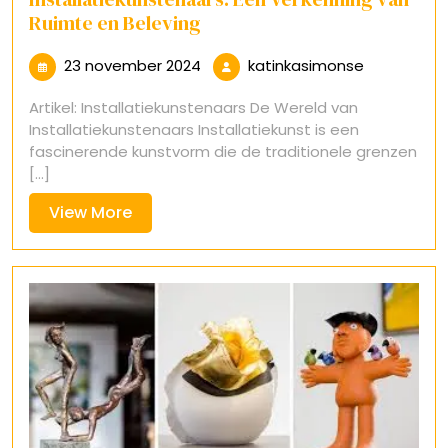
Ruimte en Beleving
23
katinkasim
23 november 2024
katinkasimonse
november
Artikel: Installatiekunstenaars De Wereld van
2024
Installatiekunstenaars Installatiekunst is een
fascinerende kunstvorm die de traditionele grenzen
[...]
View
View More
More