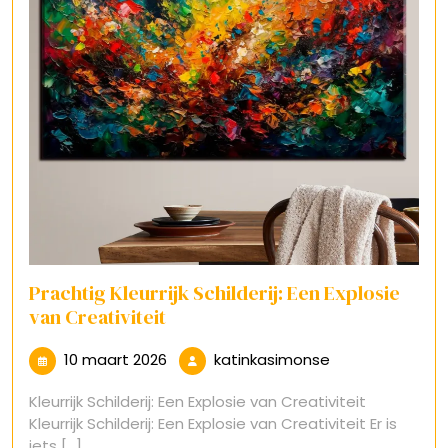
Prachtig Kleurrijk Schilderij: Een Explosie
van Creativiteit
10
katinkasimonse
10 maart 2026
katinkasimonse
maart
Kleurrijk Schilderij: Een Explosie van Creativiteit
2026
Kleurrijk Schilderij: Een Explosie van Creativiteit Er is
iets [...]