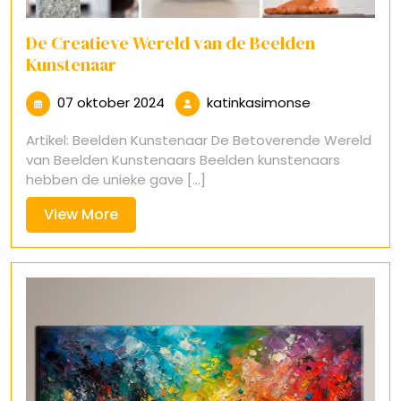
De Creatieve Wereld van de Beelden
Kunstenaar
07
katinkasimon
07 oktober 2024
katinkasimonse
oktober
Artikel: Beelden Kunstenaar De Betoverende Wereld
2024
van Beelden Kunstenaars Beelden kunstenaars
hebben de unieke gave [...]
View
View More
More