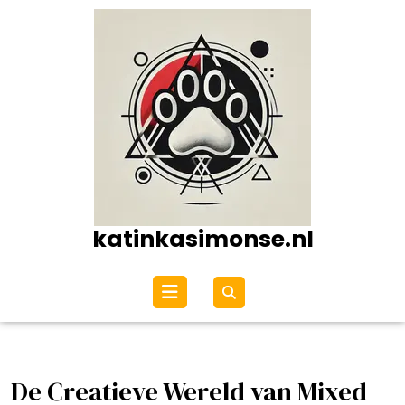
Ga
naar
de
inhoud
katinkasimonse.nl
Open
menu
De Creatieve Wereld van Mixed