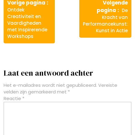
Vorige
Vorige pagina
Volgende
bericht:
Volg
Ontdek
pagina
De
berich
Creativiteit en
Kracht van
Vaardigheden
Performancekunst:
met Inspirerende
Kunst in Actie
Workshops
Laat een antwoord achter
Het e-mailadres wordt niet gepubliceerd.
Vereiste
velden zijn gemarkeerd met
*
Reactie
*