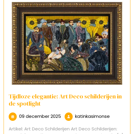
Tijdloze elegantie: Art Deco schilderijen in
de spotlight
09
katinkasi
09 december 2025
katinkasimonse
december
Artikel: Art Deco Schilderijen Art Deco Schilderijen:
2025