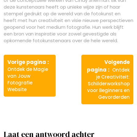
of de conceptuele werken van Cindy Sherman. Elk van
deze kunstenaars heeft op unieke wijze zijn of haar
stempel gedrukt op de wereld van de fotokunst en
heeft met hun creativiteit en visie nieuwe perspectieven
geopend voor het medium fotografie. Hun werk blijft
een bron van inspiratie voor zowel gevestigde als
opkomende fotokunstenaars over de hele wereld.
Berichtnavigatie
Vorige
Vorige pagina
Volgende
bericht:
Volgende
Ontdek de Magie
pagina
Ontdek
bericht:
van Jouw
je Creativiteit:
Fotografie
Schilderworkshop
Website
voor Beginners en
Gevorderden
Laat een antwoord achter