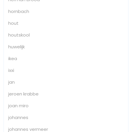
hornbach
hout
houtskool
huwelijk
ikea
ixxi
jan
jeroen krabbe
joan miro
johannes
johannes vermeer