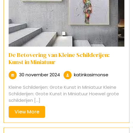
De Betovering van Kleine Schilderijen:
Kunst in Miniatuur
30
katinkasim
30 november 2024
katinkasimonse
november
Kleine Schilderijen: Grote Kunst in Miniatuur Kleine
2024
Schilderijen: Grote Kunst in Miniatuur Hoewel grote
schilderijen [...]
View
View More
More