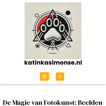
Ga
naar
de
inhoud
katinkasimonse.nl
Open
menu
De Magie van Fotokunst: Beelden