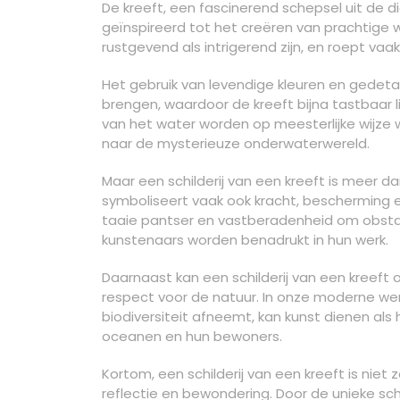
De kreeft, een fascinerend schepsel uit de 
geïnspireerd tot het creëren van prachtige w
rustgevend als intrigerend zijn, en roept va
Het gebruik van levendige kleuren en gedetai
brengen, waardoor de kreeft bijna tastbaar li
van het water worden op meesterlijke wijz
naar de mysterieuze onderwaterwereld.
Maar een schilderij van een kreeft is meer d
symboliseert vaak ook kracht, bescherming e
taaie pantser en vastberadenheid om obsta
kunstenaars worden benadrukt in hun werk.
Daarnaast kan een schilderij van een kreef
respect voor de natuur. In onze moderne w
biodiversiteit afneemt, kan kunst dienen al
oceanen en hun bewoners.
Kortom, een schilderij van een kreeft is niet 
reflectie en bewondering. Door de unieke sc