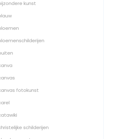
bijzondere kunst
blauw
bloemen
bloemenschilderijen
buiten
canva
canvas
canvas fotokunst
carel
catawiki
christelijke schilderijen