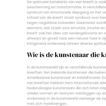
De spirituele betekenis van een kreeft is va
bescherming en transformatie. In verschillend
symbool van emotionele diepgang en het v
schaal van de kreeft staat symbool voor be
tegen negatieve invloeden. Daarnaast word
element, dat staat voor emoties, intuïtie e
kreeft ook het idee van wedergeboorte en ve
afwerpt en groeit naar een nieuwe fase in zi
intrigerend onderwerp binnen diverse spiritu
Wie is de kunstenaar die k
In de kunstwereld zijn er verschillende kunst
kreeften. Een bekende kunstenaar die bekend 
Amerikaanse kunstenaar en beeldhouwer, Dale 
van kreeften hebben hem internationale erke
hedendaagse kunstenaars die zich laten insp
unieke vormen en texturen vastleggen op doe
onderwerp in de kunstwereld vanwege de sym
met zich meebrengen.