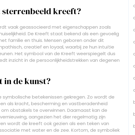
 sterrenbeeld kreeft?
ordt vaak geassocieerd met eigenschappen zoals
huiselijkheid. De Kreeft staat bekend als een gevoelig
et familie en thuis. Mensen geboren onder dit
hisch, creatief en loyaal, waarbij ze hun intuïtie
eunen. Het symbool van de Kreeft weerspiegelt dus
iedt inzicht in de persoonlijkheidstrekken van degenen
t in de kunst?
nde symbolische betekenissen gekregen. Zo wordt de
n als kracht, bescherming en vastberadenheid
n om obstakels te overwinnen. Daarnaast kan de
vernieuwing, aangezien het dier regelmatig zijn
ren wordt de kreeft ook gezien als een teken van
associatie met water en de zee. Kortom, de symboliek