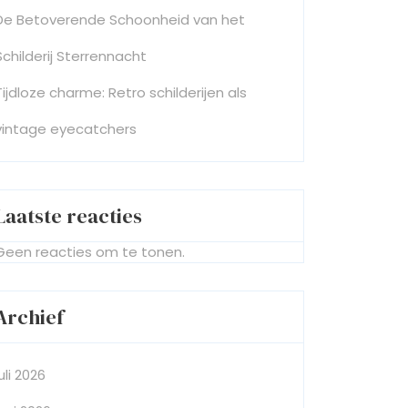
De Betoverende Schoonheid van het
Schilderij Sterrennacht
Tijdloze charme: Retro schilderijen als
vintage eyecatchers
Laatste reacties
Geen reacties om te tonen.
Archief
juli 2026