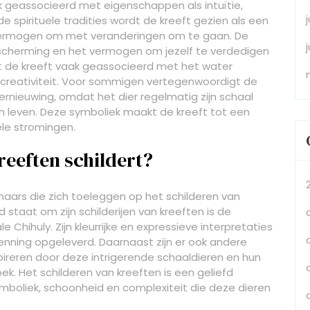
ak geassocieerd met eigenschappen als intuïtie,
e spirituele tradities wordt de kreeft gezien als een
ermogen om met veranderingen om te gaan. De
scherming en het vermogen om jezelf te verdedigen
t de kreeft vaak geassocieerd met het water
n creativiteit. Voor sommigen vertegenwoordigt de
rnieuwing, omdat het dier regelmatig zijn schaal
jn leven. Deze symboliek maakt de kreeft tot een
ele stromingen.
reeften schildert?
enaars die zich toeleggen op het schilderen van
staat om zijn schilderijen van kreeften is de
Chihuly. Zijn kleurrijke en expressieve interpretaties
nning opgeleverd. Daarnaast zijn er ook andere
ireren door deze intrigerende schaaldieren en hun
k. Het schilderen van kreeften is een geliefd
boliek, schoonheid en complexiteit die deze dieren