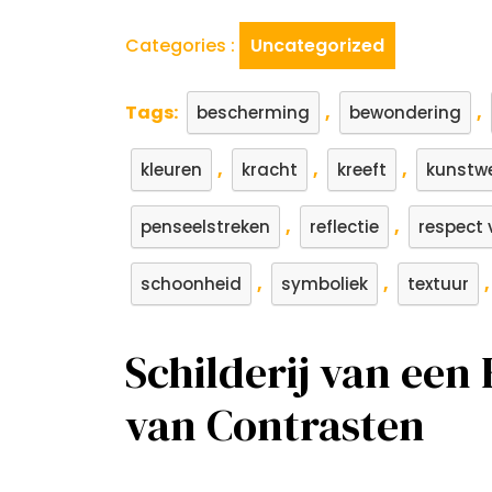
Categories :
Uncategorized
Tags:
,
,
bescherming
bewondering
,
,
,
kleuren
kracht
kreeft
kunstw
,
,
penseelstreken
reflectie
respect 
,
,
schoonheid
symboliek
textuur
Schilderij van een
van Contrasten