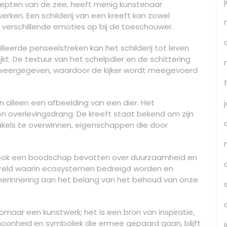
diepten van de zee, heeft menig kunstenaar
erken. Een schilderij van een kreeft kan zowel
ak verschillende emoties op bij de toeschouwer.
lleerde penseelstreken kan het schilderij tot leven
jkt. De textuur van het schelpdier en de schittering
e weergegeven, waardoor de kijker wordt meegevoerd
an alleen een afbeelding van een dier. Het
n overlevingsdrang. De kreeft staat bekend om zijn
kels te overwinnen, eigenschappen die door
t ook een boodschap bevatten over duurzaamheid en
ereld waarin ecosystemen bedreigd worden en
s herinnering aan het belang van het behoud van onze
zomaar een kunstwerk; het is een bron van inspiratie,
hoonheid en symboliek die ermee gepaard gaan, blijft