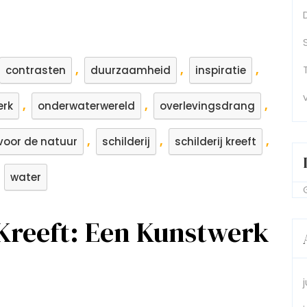
,
,
,
contrasten
duurzaamheid
inspiratie
,
,
,
erk
onderwaterwereld
overlevingsdrang
,
,
,
voor de natuur
schilderij
schilderij kreeft
,
water
 Kreeft: Een Kunstwerk