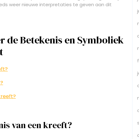
ds weer nieuwe interpretaties te geven aan dit
er de Betekenis en Symboliek
t
eft?
t?
kreeft?
nis van een kreeft?