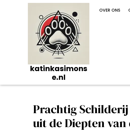
Ga
naar
OVER ONS
de
inhoud
katinkasimons
e.nl
Prachtig Schilderi
uit de Diepten van