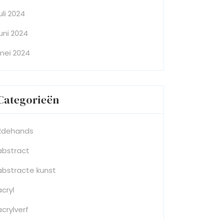
juli 2024
juni 2024
mei 2024
Categorieën
2dehands
abstract
abstracte kunst
acryl
acrylverf