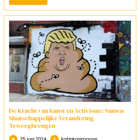
More
De Kracht van Kunst en Activisme: Samen
Maatschappelijke Verandering
Teweegbrengen
25
katinkasimonse
25 juni 2024
katinkasimonse