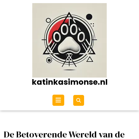
Ga
naar
de
inhoud
katinkasimonse.nl
Open
menu
De Betoverende Wereld van de