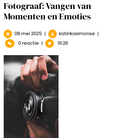
Fotograaf: Vangen van
Momenten en Emoties
08
De
08 mei 2025
|
katinkasimonse
|
mei
Betoverende
0 reactie
|
16:26
2025
Wereld
van
de
Fotograaf:
Vangen
van
Momenten
en
Emoties