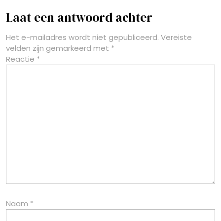
Laat een antwoord achter
Het e-mailadres wordt niet gepubliceerd.
Vereiste
velden zijn gemarkeerd met
*
Reactie
*
Naam
*