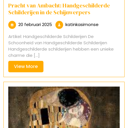
Pracht van Ambacht: Handgeschilderde
Schilderijen in de Schijnwerpers
20
katinkasimon
20 februari 2025
katinkasimonse
februari
Artikel: Handgeschilderde Schilderijen De
2025
Schoonheid van Handgeschilderde Schilderijen
Handgeschilderde schilderijen hebben een unieke
charme die [...]
View
View More
More