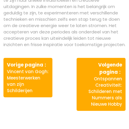
te zijn naar unieke invalshoeken en creatieve
uitdagingen. In zulke momenten is het belangrijk om
geduldig te zijn, te experimenteren met verschillende
technieken en misschien zelfs een stap terug te doen
om de creatieve energie weer te laten stromen. Het
accepteren van deze periodes als onderdeel van het
creatieve proces kan uiteindelijk leiden tot nieuwe
inzichten en frisse inspiratie voor toekomstige projecten.
Berichtnavigatie
Vorige
Vorige pagina
Volgende
bericht:
Vo
Vincent van Gogh:
pagina
ber
Meesterwerken
Ontspannen
van zijn
Creativiteit:
Schilderijen
Schilderen met
Nummers als
Nieuwe Hobby