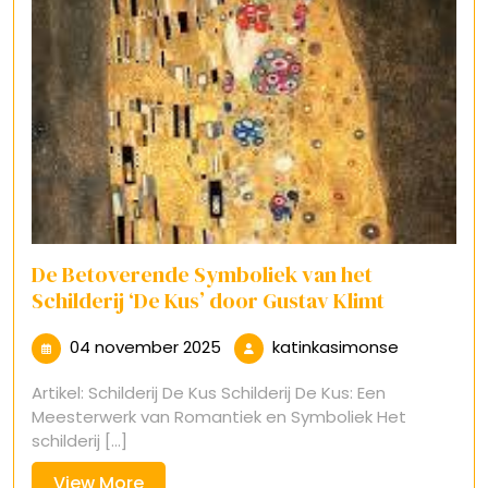
De Betoverende Symboliek van het
Schilderij ‘De Kus’ door Gustav Klimt
04
katinkasim
04 november 2025
katinkasimonse
november
Artikel: Schilderij De Kus Schilderij De Kus: Een
2025
Meesterwerk van Romantiek en Symboliek Het
schilderij [...]
View
View More