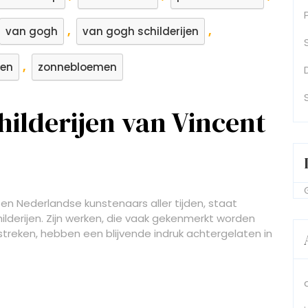
,
,
van gogh
van gogh schilderijen
,
ken
zonnebloemen
ilderijen van Vincent
n Nederlandse kunstenaars aller tijden, staat
hilderijen. Zijn werken, die vaak gekenmerkt worden
streken, hebben een blijvende indruk achtergelaten in