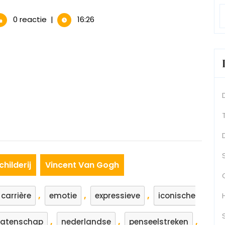
ent
0 reactie
|
16:26
:
terwerken
derijen
childerij
Vincent Van Gogh
,
,
,
carrière
emotie
expressieve
iconische
,
,
,
latenschap
nederlandse
penseelstreken