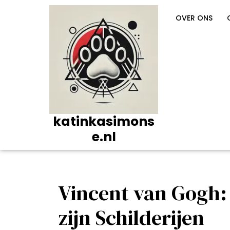
Ga
naar
OVER ONS
de
inhoud
katinkasimons
e.nl
Vincent van Gogh:
zijn Schilderijen