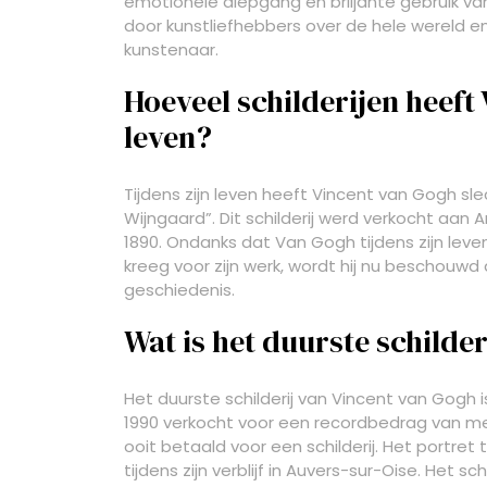
emotionele diepgang en briljante gebruik va
door kunstliefhebbers over de hele wereld en d
kunstenaar.
Hoeveel schilderijen heeft
leven?
Tijdens zijn leven heeft Vincent van Gogh sl
Wijngaard”. Dit schilderij werd verkocht aan
1890. Ondanks dat Van Gogh tijdens zijn lev
kreeg voor zijn werk, wordt hij nu beschouwd
geschiedenis.
Wat is het duurste schilde
Het duurste schilderij van Vincent van Gogh i
1990 verkocht voor een recordbedrag van mee
ooit betaald voor een schilderij. Het portre
tijdens zijn verblijf in Auvers-sur-Oise. Het s