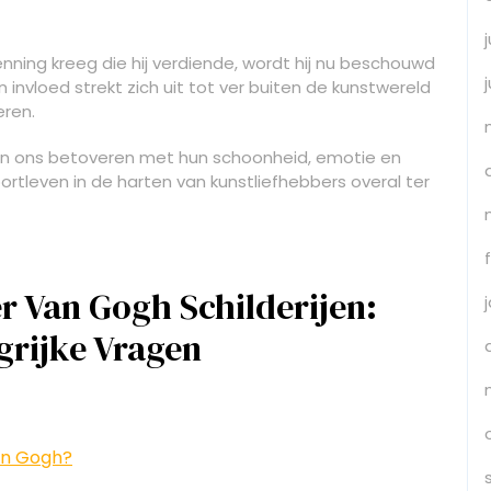
nning kreeg die hij verdiende, wordt hij nu beschouwd
n invloed strekt zich uit tot ver buiten de kunstwereld
eren.
jven ons betoveren met hun schoonheid, emotie en
oortleven in de harten van kunstliefhebbers overal ter
r Van Gogh Schilderijen:
grijke Vragen
an Gogh?