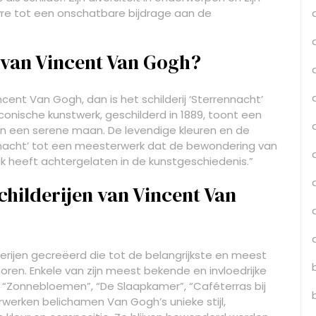
vre tot een onschatbare bijdrage aan de
 van Vincent Van Gogh?
ent Van Gogh, dan is het schilderij ‘Sterrennacht’
conische kunstwerk, geschilderd in 1889, toont een
en een serene maan. De levendige kleuren en de
nacht’ tot een meesterwerk dat de bewondering van
k heeft achtergelaten in de kunstgeschiedenis.”
schilderijen van Vincent Van
erijen gecreëerd die tot de belangrijkste en meest
ren. Enkele van zijn meest bekende en invloedrijke
”, “Zonnebloemen”, “De Slaapkamer”, “Caféterras bij
erken belichamen Van Gogh’s unieke stijl,