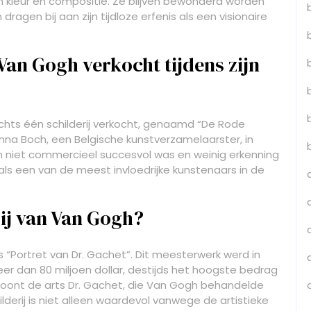
n kleur en compositie. Ze blijven bewonderd worden
ragen bij aan zijn tijdloze erfenis als een visionaire
 Van Gogh verkocht tijdens zijn
echts één schilderij verkocht, genaamd “De Rode
 Anna Boch, een Belgische kunstverzamelaarster, in
en niet commercieel succesvol was en weinig erkenning
 als een van de meest invloedrijke kunstenaars in de
rij van Van Gogh?
s “Portret van Dr. Gachet”. Dit meesterwerk werd in
r dan 80 miljoen dollar, destijds het hoogste bedrag
t toont de arts Dr. Gachet, die Van Gogh behandelde
childerij is niet alleen waardevol vanwege de artistieke