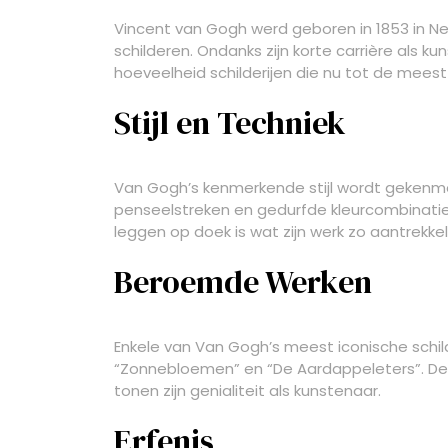
Vincent van Gogh werd geboren in 1853 in Ne
schilderen. Ondanks zijn korte carrière als 
hoeveelheid schilderijen die nu tot de meest
Stijl en Techniek
Van Gogh’s kenmerkende stijl wordt gekenmer
penseelstreken en gedurfde kleurcombinati
leggen op doek is wat zijn werk zo aantrekkel
Beroemde Werken
Enkele van Van Gogh’s meest iconische schild
“Zonnebloemen” en “De Aardappeleters”. Deze
tonen zijn genialiteit als kunstenaar.
Erfenis