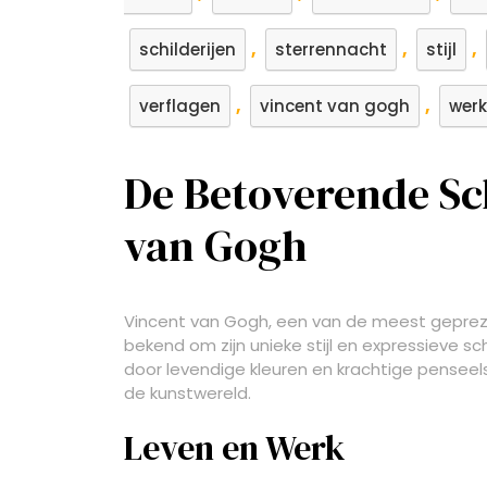
,
,
,
schilderijen
sterrennacht
stijl
,
,
verflagen
vincent van gogh
wer
De Betoverende Sch
van Gogh
Vincent van Gogh, een van de meest gepreze
bekend om zijn unieke stijl en expressieve sc
door levendige kleuren en krachtige penseel
de kunstwereld.
Leven en Werk