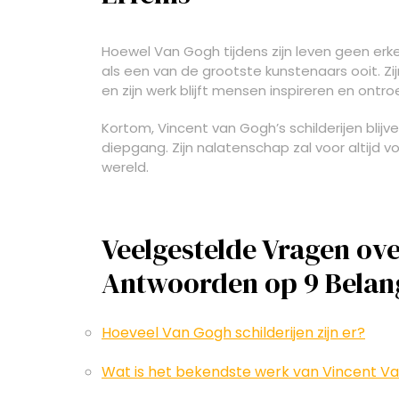
Hoewel Van Gogh tijdens zijn leven geen erke
als een van de grootste kunstenaars ooit. Zij
en zijn werk blijft mensen inspireren en ontro
Kortom, Vincent van Gogh’s schilderijen bli
diepgang. Zijn nalatenschap zal voor altijd v
wereld.
Veelgestelde Vragen ove
Antwoorden op 9 Belan
Hoeveel Van Gogh schilderijen zijn er?
Wat is het bekendste werk van Vincent V