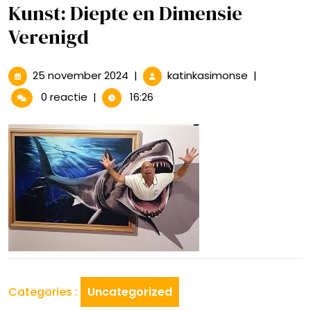
Kunst: Diepte en Dimensie
Verenigd
25
De
25 november 2024
|
katinkasimonse
|
november
Betoverend
0 reactie
|
16:26
2024
Wereld
van
3D
Kunst:
Diepte
en
Dimensie
Verenigd
Categories :
Uncategorized