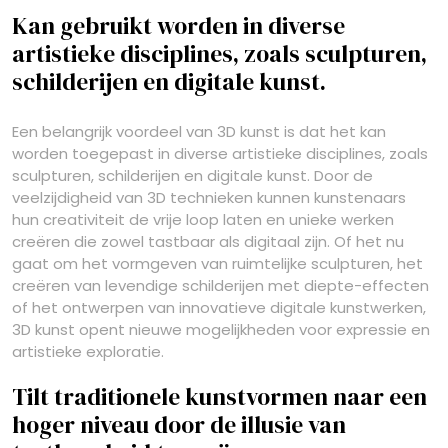
Kan gebruikt worden in diverse
artistieke disciplines, zoals sculpturen,
schilderijen en digitale kunst.
Een belangrijk voordeel van 3D kunst is dat het kan
worden toegepast in diverse artistieke disciplines, zoals
sculpturen, schilderijen en digitale kunst. Door de
veelzijdigheid van 3D technieken kunnen kunstenaars
hun creativiteit de vrije loop laten en unieke werken
creëren die zowel tastbaar als digitaal zijn. Of het nu
gaat om het vormgeven van ruimtelijke sculpturen, het
creëren van levendige schilderijen met diepte-effecten
of het ontwerpen van innovatieve digitale kunstwerken,
3D kunst opent nieuwe mogelijkheden voor expressie en
artistieke exploratie.
Tilt traditionele kunstvormen naar een
hoger niveau door de illusie van