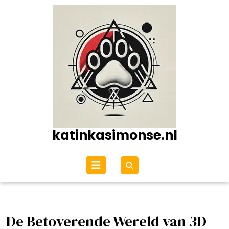
Ga
naar
de
inhoud
katinkasimonse.nl
Open
menu
De Betoverende Wereld van 3D