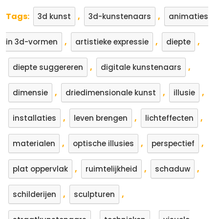
Tags:
,
,
3d kunst
3d-kunstenaars
animaties
,
,
,
in 3d-vormen
artistieke expressie
diepte
,
,
diepte suggereren
digitale kunstenaars
,
,
,
dimensie
driedimensionale kunst
illusie
,
,
,
installaties
leven brengen
lichteffecten
,
,
,
materialen
optische illusies
perspectief
,
,
,
plat oppervlak
ruimtelijkheid
schaduw
,
,
schilderijen
sculpturen