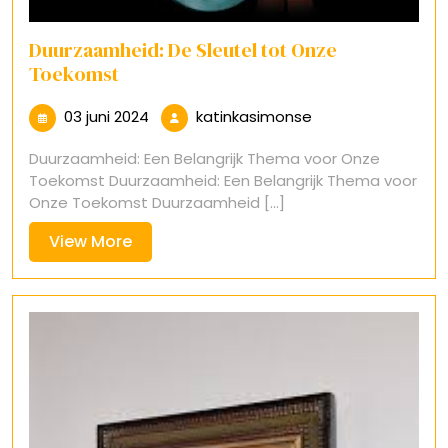
Duurzaamheid: De Sleutel tot Onze
Toekomst
03
katinkasimonse
03 juni 2024
katinkasimonse
juni
Duurzaamheid: Een Belangrijk Thema voor Onze
2024
Toekomst Duurzaamheid: Een Belangrijk Thema voor
Onze Toekomst Duurzaamheid [...]
View
View More
More