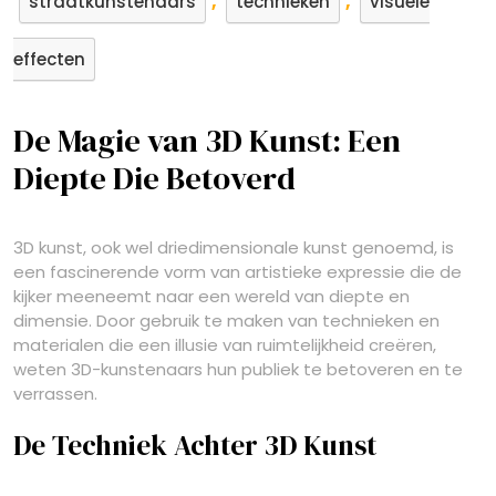
,
,
straatkunstenaars
technieken
visuele
effecten
De Magie van 3D Kunst: Een
Diepte Die Betoverd
3D kunst, ook wel driedimensionale kunst genoemd, is
een fascinerende vorm van artistieke expressie die de
kijker meeneemt naar een wereld van diepte en
dimensie. Door gebruik te maken van technieken en
materialen die een illusie van ruimtelijkheid creëren,
weten 3D-kunstenaars hun publiek te betoveren en te
verrassen.
De Techniek Achter 3D Kunst