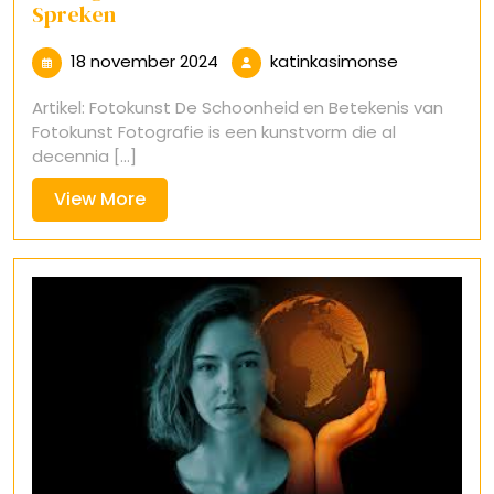
Spreken
18
katinkasim
18 november 2024
katinkasimonse
november
Artikel: Fotokunst De Schoonheid en Betekenis van
2024
Fotokunst Fotografie is een kunstvorm die al
decennia [...]
View
View More
More