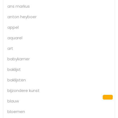
ans markus
anton heyboer
appel
aquarel
art
babykamer
baklijst
baklijsten
bijzondere kunst
Ter
blauw
na
bloemen