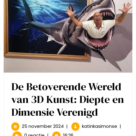
De Betoverende Wereld
van 3D Kunst: Diepte en
De
Dimensie Verenigd
Betover
25
De
25 november 2024
|
katinkasimonse
|
november
Betover
0 reactie
|
16:26