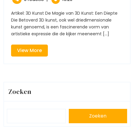
Wereld
2024
Wereld
van
van
Artikel: 3D Kunst De Magie van 3D Kunst: Een Diepte
3D
Die Betoverd 3D kunst, ook wel driedimensionale
3D
Kunst:
kunst genoemd, is een fascinerende vorm van
Diepte
artistieke expressie die de kijker meeneemt [...]
Kunst:
en
Dimensi
Diepte
Verenig
View
View More
More
en
Dimensi
Verenig
Zoeken
Zoeken