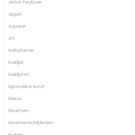
anton heyboer
appel
aquarel
art
babykamer
baklijst
baklijsten
bijzondere kunst
blauw
bloemen
bloemenschilderijen
buiten