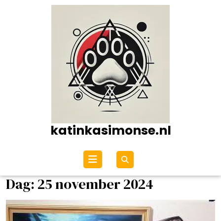
Ga
naar
de
inhoud
katinkasimonse.nl
Open
menu
Dag:
25 november 2024