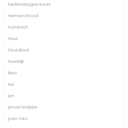
hedendaagse kunst
herman brood
hornbach
hout
houtskool
huwelijk
ikea
ixxi
jan
jeroen krabbe
joan miro