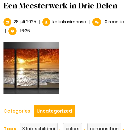
Een Meesterwerk in Drie Delen
28
Het
28 juli 2025
|
katinkasimonse
|
0 reactie
juli
Prachtige
|
16:26
2025
Drieluik
Schilderij:
Een
Meesterwerk
in
Drie
Delen
Categories :
Uncategorized
Tags:
,
,
,
3 luik schilderij
colors
composition