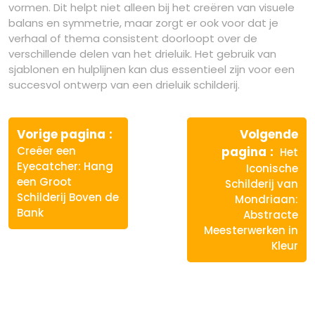
vormen. Dit helpt niet alleen bij het creëren van visuele
balans en symmetrie, maar zorgt er ook voor dat je
verhaal of thema consistent doorloopt over de
verschillende delen van het drieluik. Het gebruik van
sjablonen en hulplijnen kan dus essentieel zijn voor een
succesvol ontwerp van een drieluik schilderij.
Berichtnavigatie
Vorige
Vorige pagina
Volgende
bericht:
Volge
Creëer een
pagina
Het
berich
Eyecatcher: Hang
Iconische
een Groot
Schilderij van
Schilderij Boven de
Mondriaan:
Bank
Abstracte
Meesterwerken in
Kleur