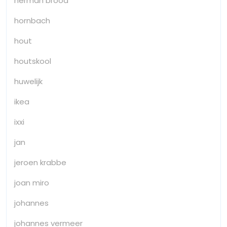
herman brood
hornbach
hout
houtskool
huwelijk
ikea
ixxi
jan
jeroen krabbe
joan miro
johannes
johannes vermeer