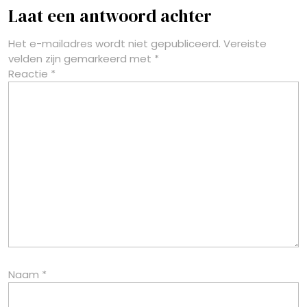
Laat een antwoord achter
Het e-mailadres wordt niet gepubliceerd.
Vereiste
velden zijn gemarkeerd met
*
Reactie
*
Naam
*