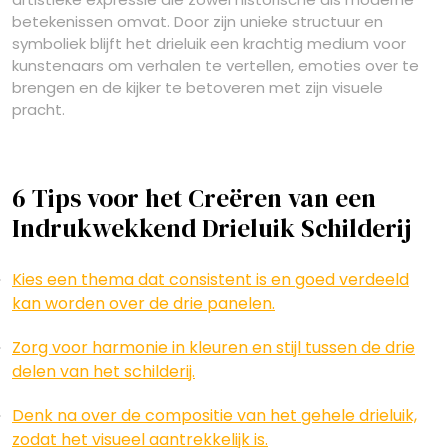
betekenissen omvat. Door zijn unieke structuur en
symboliek blijft het drieluik een krachtig medium voor
kunstenaars om verhalen te vertellen, emoties over te
brengen en de kijker te betoveren met zijn visuele
pracht.
6 Tips voor het Creëren van een
Indrukwekkend Drieluik Schilderij
Kies een thema dat consistent is en goed verdeeld
kan worden over de drie panelen.
Zorg voor harmonie in kleuren en stijl tussen de drie
delen van het schilderij.
Denk na over de compositie van het gehele drieluik,
zodat het visueel aantrekkelijk is.