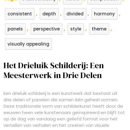
,
,
,
,
consistent
depth
divided
harmony
,
,
,
,
panels
perspective
style
theme
visually appealing
Het Drieluik Schilderij: Een
Meesterwerk in Drie Delen
Een drieluik schilderij is een kunstwerk dat bestaat uit
drie delen of panelen die samen één geheel vormen.
Deze traditionele vorm van schilderkunst heeft door de
eeuwen heen vele kunstenaars geïnspireerd en blijft tot
op de dag van vandaag een geliefd format voor het
vertellen van verhalen en het creëren van visuele