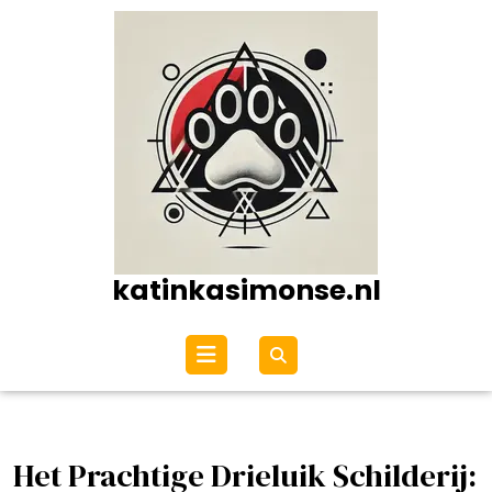
Ga
naar
de
inhoud
katinkasimonse.nl
Open
menu
Het Prachtige Drieluik Schilderij: