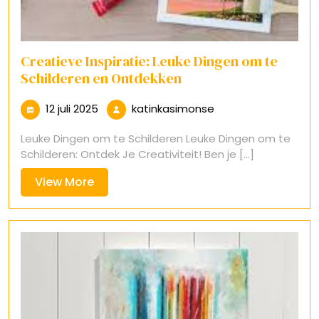
Creatieve Inspiratie: Leuke Dingen om te
Schilderen en Ontdekken
12
katinkasimonse
12 juli 2025
katinkasimonse
juli
Leuke Dingen om te Schilderen Leuke Dingen om te
2025
Schilderen: Ontdek Je Creativiteit! Ben je [...]
View
View More
More