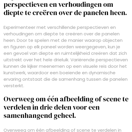
perspectieven en verhoudingen om
diepte te creëren over de panelen heen.
Experimenteer met verschillende perspectieven en
verhoudingen om diepte te creëren over de panelen
heen. Door te spelen met de manier waarop objecten
en figuren op elk paneel worden weergegeven, kun je
een gevoel van diepte en ruimtelijkheid creëren dat zich
uitstrekt over het hele drieluik. Variërende perspectieven
kunnen de kijker meenemen op een visuele reis door het
kunstwerk, waardoor een boeiende en dynamische
ervaring ontstaat die de samenhang tussen de panelen
versterkt.
Overweeg om één afbeelding of scene te
verdelen in drie delen voor een
samenhangend geheel.
Overweeg om één afbeelding of scene te verdelen in