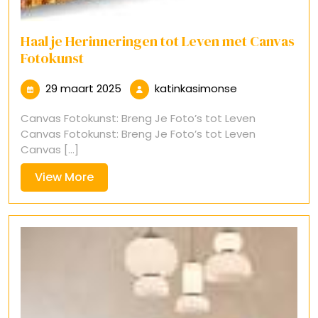
Haal je Herinneringen tot Leven met Canvas
Fotokunst
29
katinkasimons
29 maart 2025
katinkasimonse
maart
Canvas Fotokunst: Breng Je Foto’s tot Leven
2025
Canvas Fotokunst: Breng Je Foto’s tot Leven
Canvas [...]
View
View More
More