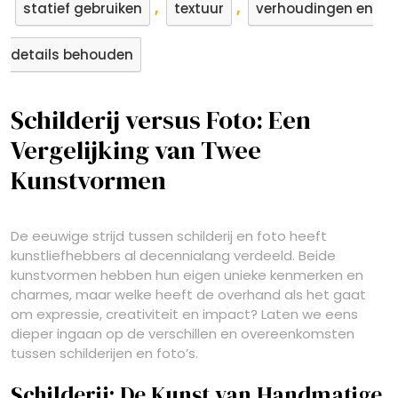
,
,
statief gebruiken
textuur
verhoudingen en
details behouden
Schilderij versus Foto: Een
Vergelijking van Twee
Kunstvormen
De eeuwige strijd tussen schilderij en foto heeft
kunstliefhebbers al decennialang verdeeld. Beide
kunstvormen hebben hun eigen unieke kenmerken en
charmes, maar welke heeft de overhand als het gaat
om expressie, creativiteit en impact? Laten we eens
dieper ingaan op de verschillen en overeenkomsten
tussen schilderijen en foto’s.
Schilderij: De Kunst van Handmatige