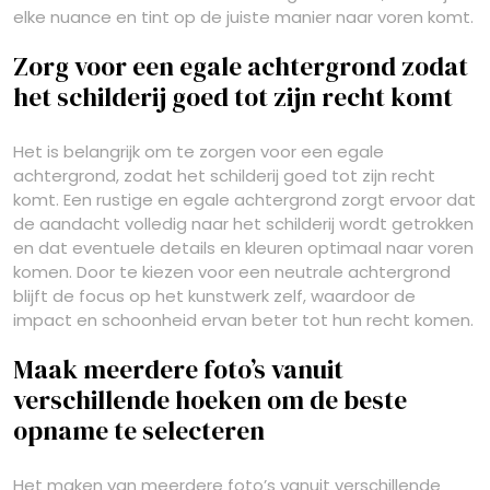
elke nuance en tint op de juiste manier naar voren komt.
Zorg voor een egale achtergrond zodat
het schilderij goed tot zijn recht komt
Het is belangrijk om te zorgen voor een egale
achtergrond, zodat het schilderij goed tot zijn recht
komt. Een rustige en egale achtergrond zorgt ervoor dat
de aandacht volledig naar het schilderij wordt getrokken
en dat eventuele details en kleuren optimaal naar voren
komen. Door te kiezen voor een neutrale achtergrond
blijft de focus op het kunstwerk zelf, waardoor de
impact en schoonheid ervan beter tot hun recht komen.
Maak meerdere foto’s vanuit
verschillende hoeken om de beste
opname te selecteren
Het maken van meerdere foto’s vanuit verschillende