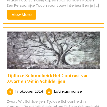
Artikel: Foto Schilderij Kopen Foto Schilderij Kopen:
2025
Een Persoonlijke Touch voor Jouw Interieur Ben je [...]
View
View More
More
Tijdloze Schoonheid: Het Contrast van
Zwart en Wit in Schilderijen
17
katinkasimon
17 oktober 2024
katinkasimonse
oktober
Zwart Wit Schilderijen: Tijdloze Schoonheid in
2024
Contrast Zwart Wit Schilderijen: Tijdloze Schoonheid