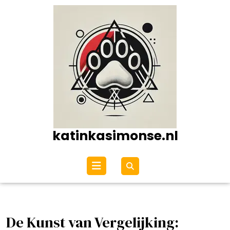
Ga
naar
de
inhoud
katinkasimonse.nl
Open
menu
De Kunst van Vergelijking: