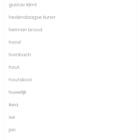
gustav klimt
hedendaagse kunst
herman brood
hond
hornbach
hout
houtskool
huwelijk
ikea
ixxi
jan