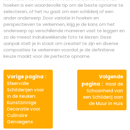
hoeken is een waardevolle tip om de beste opname te
selecteren, of het nu gaat om een schilderij of een
ander onderwerp. Door variatie in hoeken en
perspectieven te verkennen, krijg je de kans om het
onderwerp op verschillende manieren vast te leggen en
zo de meest indrukwekkende foto te kiezen. Deze
aanpak stelt je in staat om creatief te zijn en diverse
composities te verkennen voordat je de definitieve
keuze maakt voor de perfecte opname.
Berichtnavigatie
Vorige
Vorige pagina
Volgende
bericht:
Volgende
Sfeervolle
pagina
Haal de
bericht:
Schilderijen voor
Schoonheid van
in de Keuken:
een Schilderij aan
Kunstzinnige
de Muur in Huis
Decoratie voor
Culinaire
Genoegens