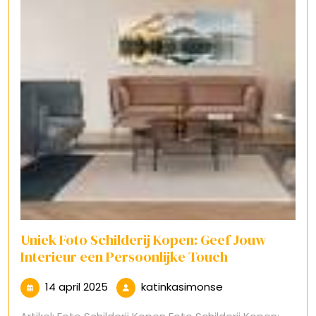
Uniek Foto Schilderij Kopen: Geef Jouw
Interieur een Persoonlijke Touch
14
katinkasimonse
14 april 2025
katinkasimonse
april