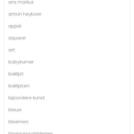
ans markus
anton heyboer
appel
aquarel
art
babykamer
baklijst
baklijsten
bijzondere kunst
blauw
bloemen
bloemenschilderijen