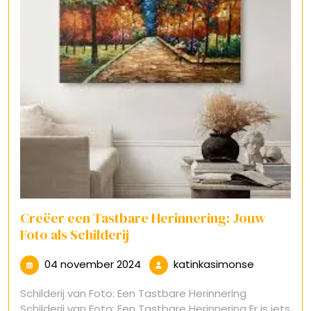
Creëer een Tastbare Herinnering: Jouw
Foto als Schilderij
04
katinkasim
04 november 2024
katinkasimonse
november
Schilderij van Foto: Een Tastbare Herinnering
2024
Schilderij van Foto: Een Tastbare Herinnering Er is iets