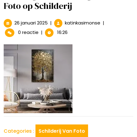
Foto op Schilderij
26
Prachtige
26 januari 2025
|
katinkasimonse
|
januari
Herinneringen:
0 reactie
|
16:26
2025
Jouw
Foto
op
Schilderij
Categories :
Schilderij Van Foto