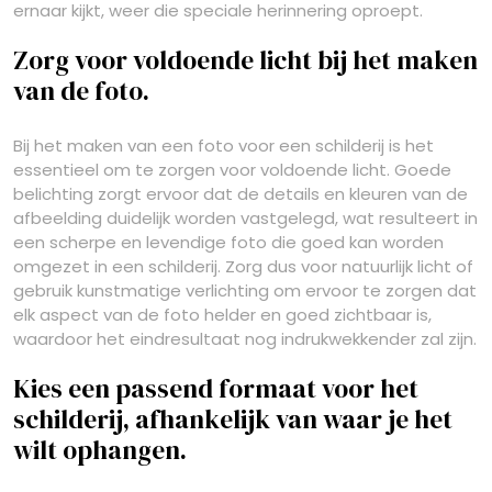
ernaar kijkt, weer die speciale herinnering oproept.
Zorg voor voldoende licht bij het maken
van de foto.
Bij het maken van een foto voor een schilderij is het
essentieel om te zorgen voor voldoende licht. Goede
belichting zorgt ervoor dat de details en kleuren van de
afbeelding duidelijk worden vastgelegd, wat resulteert in
een scherpe en levendige foto die goed kan worden
omgezet in een schilderij. Zorg dus voor natuurlijk licht of
gebruik kunstmatige verlichting om ervoor te zorgen dat
elk aspect van de foto helder en goed zichtbaar is,
waardoor het eindresultaat nog indrukwekkender zal zijn.
Kies een passend formaat voor het
schilderij, afhankelijk van waar je het
wilt ophangen.