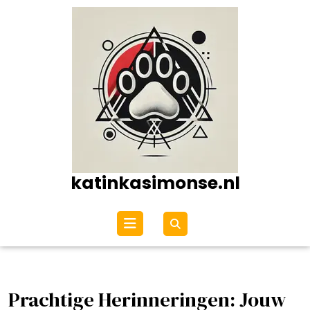
Ga
naar
de
inhoud
katinkasimonse.nl
Open
menu
Prachtige Herinneringen: Jouw