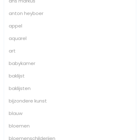
ans markus
anton heyboer
appel
aquarel
art
babykamer
baklijst
baklijsten
bijzondere kunst
blauw
bloemen
bloemenschilderijen