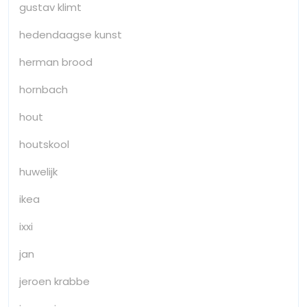
gustav klimt
hedendaagse kunst
herman brood
hornbach
hout
houtskool
huwelijk
ikea
ixxi
jan
jeroen krabbe