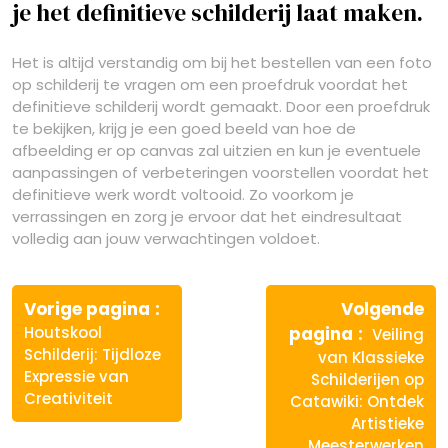
je het definitieve schilderij laat maken.
Het is altijd verstandig om bij het bestellen van een foto
op schilderij te vragen om een proefdruk voordat het
definitieve schilderij wordt gemaakt. Door een proefdruk
te bekijken, krijg je een goed beeld van hoe de
afbeelding er op canvas zal uitzien en kun je eventuele
aanpassingen of verbeteringen voorstellen voordat het
definitieve werk wordt voltooid. Zo voorkom je
verrassingen en zorg je ervoor dat het eindresultaat
volledig aan jouw verwachtingen voldoet.
Berichtnavigatie
Vorige
Vorige pagina
Volgende
bericht:
Volgende
Houtskool
pagina
Veiling
bericht:
Schilderij: Tijdloze
van Klassieke
Expressie van
Schilderijen op
Creativiteit
Catawiki: Ontdek
Artistieke
Meesterwerken