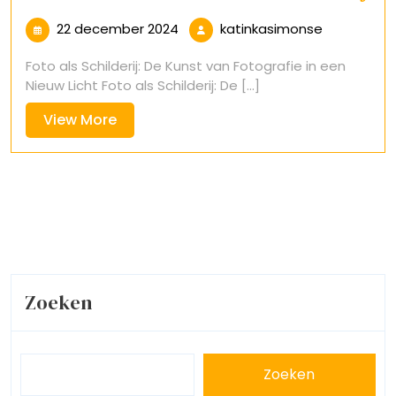
22
katinkasim
22 december 2024
katinkasimonse
december
Foto als Schilderij: De Kunst van Fotografie in een
2024
Nieuw Licht Foto als Schilderij: De [...]
View
View More
More
Zoeken
Zoeken