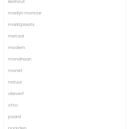
lieshout
marilyn monroe
marktplaats
metaal
modern
mondriaan
monet
natuur
olieverf
otto
paard
paarden