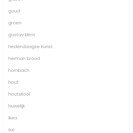
goud
groen
gustav klimt
hedendaagse kunst
herman brood
hornbach
hout
houtskool
huwelijk
ikea
ixxi