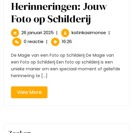
Herinneringen: Jouw
Prachtig
Foto op Schilderij
Herinner
26
Prachtige
26 januari 2025
|
katinkasimonse
|
januari
Herinneringe
Jouw
0 reactie
|
16:26
2025
Jouw
Foto
Foto
De Magie van een Foto op Schilderij De Magie van
op
een Foto op Schilderij Een foto op schilderij is een
op
Schilderij
unieke manier om een speciaal moment of geliefde
herinnering te [...]
Schilderi
View
View More
More