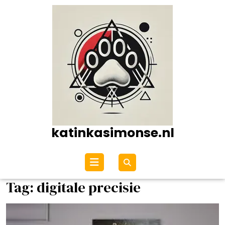
Ga
naar
de
inhoud
katinkasimonse.nl
Open
menu
Tag:
digitale precisie