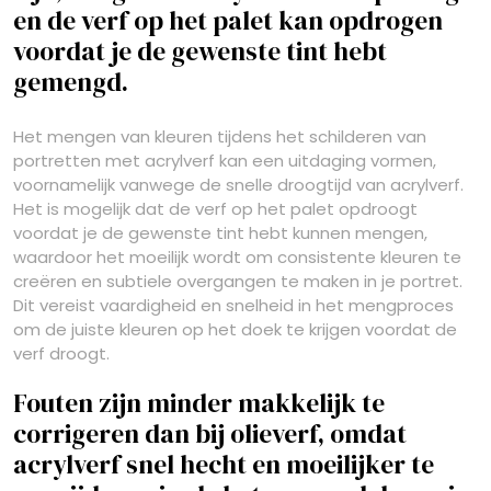
en de verf op het palet kan opdrogen
voordat je de gewenste tint hebt
gemengd.
Het mengen van kleuren tijdens het schilderen van
portretten met acrylverf kan een uitdaging vormen,
voornamelijk vanwege de snelle droogtijd van acrylverf.
Het is mogelijk dat de verf op het palet opdroogt
voordat je de gewenste tint hebt kunnen mengen,
waardoor het moeilijk wordt om consistente kleuren te
creëren en subtiele overgangen te maken in je portret.
Dit vereist vaardigheid en snelheid in het mengproces
om de juiste kleuren op het doek te krijgen voordat de
verf droogt.
Fouten zijn minder makkelijk te
corrigeren dan bij olieverf, omdat
acrylverf snel hecht en moeilijker te