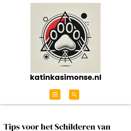
Ga
naar
de
inhoud
katinkasimonse.nl
Open
menu
Tips voor het Schilderen van