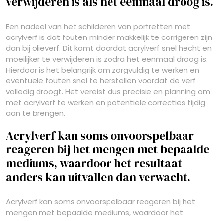
verwijderen is als het eenmaal droog is.
Een nadeel van het schilderen van portretten met
acrylverf is dat fouten minder makkelijk te corrigeren zijn
dan bij olieverf. Dit komt doordat acrylverf snel hecht en
moeilijker te verwijderen is zodra het eenmaal droog is.
Hierdoor is het belangrijk om zorgvuldig te werken en
eventuele fouten snel te herstellen voordat de verf
volledig droogt. Het vereist dus precisie en planning om
met acrylverf te werken en potentiële correcties tijdig
aan te brengen.
Acrylverf kan soms onvoorspelbaar
reageren bij het mengen met bepaalde
mediums, waardoor het resultaat
anders kan uitvallen dan verwacht.
Acrylverf kan soms onvoorspelbaar reageren bij het
mengen met bepaalde mediums, waardoor het