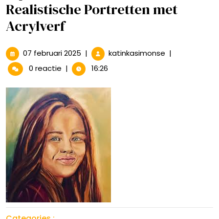
Realistische Portretten met
Acrylverf
07
Tips
07 februari 2025
|
katinkasimonse
|
februari
voor
0 reactie
|
16:26
2025
het
Schilderen
van
Realistische
Portretten
met
Acrylverf
Categories :