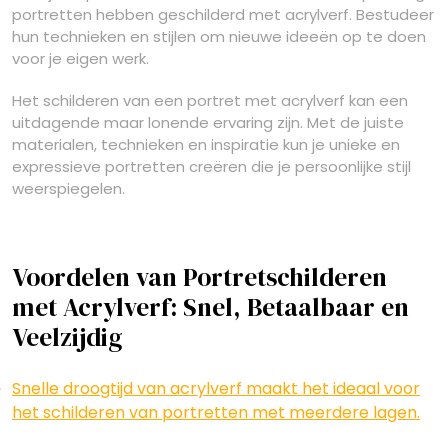
portretten hebben geschilderd met acrylverf. Bestudeer
hun technieken en stijlen om nieuwe ideeën op te doen
voor je eigen werk.
Het schilderen van een portret met acrylverf kan een
uitdagende maar lonende ervaring zijn. Met de juiste
materialen, technieken en inspiratie kun je unieke en
expressieve portretten creëren die je persoonlijke stijl
weerspiegelen.
Voordelen van Portretschilderen
met Acrylverf: Snel, Betaalbaar en
Veelzijdig
Snelle droogtijd van acrylverf maakt het ideaal voor
het schilderen van portretten met meerdere lagen.