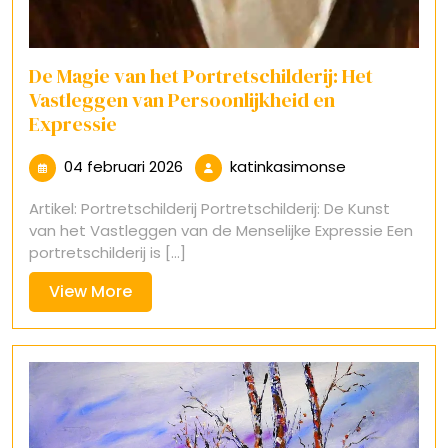
De Magie van het Portretschilderij: Het
Vastleggen van Persoonlijkheid en
Expressie
04
katinkasimon
04 februari 2026
katinkasimonse
februari
Artikel: Portretschilderij Portretschilderij: De Kunst
2026
van het Vastleggen van de Menselijke Expressie Een
portretschilderij is [...]
View
View More
More