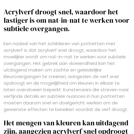
Acrylverf droogt snel, waardoor het
lastiger is om nat-in-nat te werken voor
subtiele overgangen.
Een nadeel van het schilderen van portretten met
acrylverf is dat acrylverf snel droogt, waardoor het
moeilijker wordt om nat-in-nat te werken voor subtiele
overgangen. Het gebrek aan vloeiendheid kan het
uitdagend maken om zachte en geleidelijke
kleurovergangen te creëren, aangezien de verf snel
opdroogt en de mogelijkheid om kleuren in elkaar te
laten overvloeien beperkt. Kunstenaars die streven naar
verfijnde details en subtiele nuances in hun portretten
moeten daarom snel en doelgericht werken om de
gewenste effecten te bereiken voordat de verf droogt.
Het mengen van kleuren kan uitdagend
zijn, aangezien acrylverf snel opdroogt