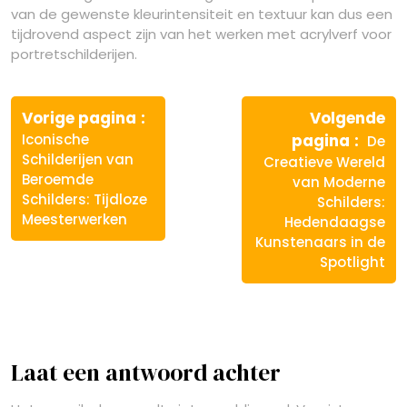
van de gewenste kleurintensiteit en textuur kan dus een
tijdrovend aspect zijn van het werken met acrylverf voor
portretschilderijen.
Berichtnavigatie
Vorige
Vorige pagina
Volgende
bericht:
Volg
Iconische
pagina
De
berich
Schilderijen van
Creatieve Wereld
Beroemde
van Moderne
Schilders: Tijdloze
Schilders:
Meesterwerken
Hedendaagse
Kunstenaars in de
Spotlight
Laat een antwoord achter