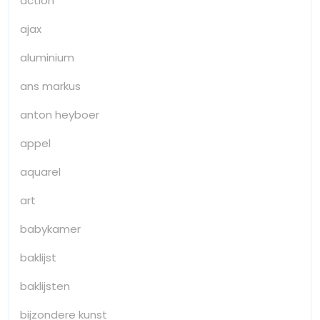
action
ajax
aluminium
ans markus
anton heyboer
appel
aquarel
art
babykamer
baklijst
baklijsten
bijzondere kunst