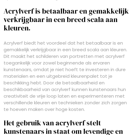
Acrylverf is betaalbaar en gemakkelijk
verkrijgbaar in een breed scala aan
kleuren.
Acrylverf biedt het voordeel dat het betaalbaar is en
gemakkelijk verkrijgbaar in een breed scala aan kleuren.
Dit maakt het schilderen van portretten met acrylverf
toegankelijk voor zowel beginnende als ervaren
kunstenaars, omdat je niet hoeft te investeren in dure
materialen en een uitgebreid kleurenpalet tot je
beschikking hebt. Door de betaalbaarheid en
beschikbaarheid van acrylverf kunnen kunstenaars hun
creativiteit de vrije loop laten en experimenteren met
verschillende kleuren en technieken zonder zich zorgen
te hoeven maken over hoge kosten.
Het gebruik van acrylverf stelt
kunstenaars in staat om levendige en