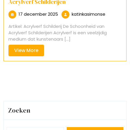
Acrylverf Schilderijen
17
katinkasim
17 december 2025
katinkasimonse
december
Artikel: Acrylverf Schilderij De Schoonheid van
2025
Acrylverf Schilderijen Acrylverf is een veelzijdig
medium dat kunstenaars [...]
View
View More
More
Zoeken