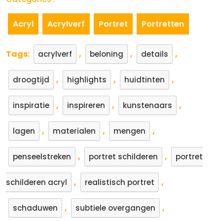
Acryl
Acrylverf
Portret
Portretten
Tags:
,
,
,
acrylverf
beloning
details
,
,
,
droogtijd
highlights
huidtinten
,
,
,
inspiratie
inspireren
kunstenaars
,
,
,
lagen
materialen
mengen
,
,
penseelstreken
portret schilderen
portret
,
,
schilderen acryl
realistisch portret
,
,
schaduwen
subtiele overgangen