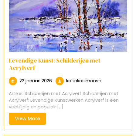
Levendige Kunst: Schilderijen met
Acrylverf
22
katinkasimons
22 januari 2026
katinkasimonse
januari
Artikel: Schilderijen met Acrylverf Schilderijen met
2026
Acrylverf: Levendige Kunstwerken Acrylverf is een
veelzijdig en populair [...]
View
View More
More