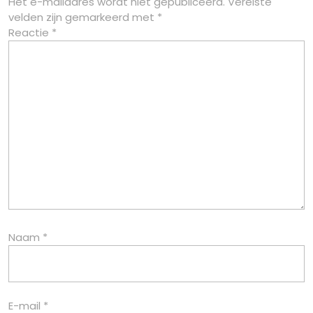
Het e-mailadres wordt niet gepubliceerd.
Vereiste
velden zijn gemarkeerd met
*
Reactie
*
Naam
*
E-mail
*