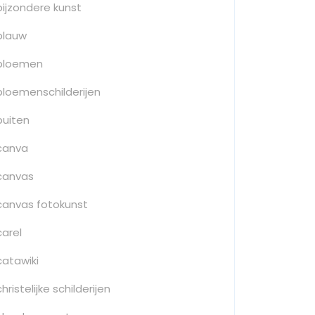
bijzondere kunst
blauw
bloemen
bloemenschilderijen
buiten
canva
canvas
canvas fotokunst
carel
catawiki
christelijke schilderijen