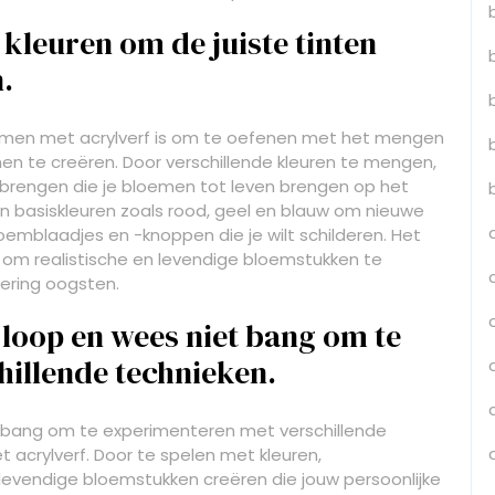
kleuren om de juiste tinten
.
bloemen met acrylverf is om te oefenen met het mengen
men te creëren. Door verschillende kleuren te mengen,
nbrengen die je bloemen tot leven brengen op het
 basiskleuren zoals rood, geel en blauw om nieuwe
oemblaadjes en -knoppen die je wilt schilderen. Het
 om realistische en levendige bloemstukken te
ering oogsten.
je loop en wees niet bang om te
illende technieken.
iet bang om te experimenteren met verschillende
 acrylverf. Door te spelen met kleuren,
 levendige bloemstukken creëren die jouw persoonlijke