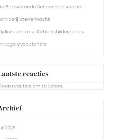
De Betoverende Schoonheid van het
Schilderij Sterrennacht
Tijdloze charme: Retro schilderijen als
vintage eyecatchers
Laatste reacties
Geen reacties om te tonen.
Archief
juli 2026