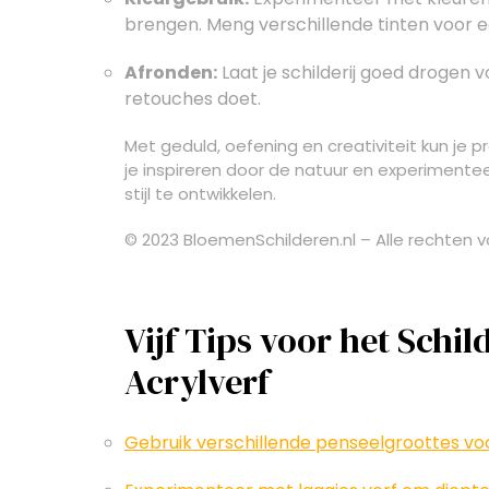
brengen. Meng verschillende tinten voor ee
Afronden:
Laat je schilderij goed drogen 
retouches doet.
Met geduld, oefening en creativiteit kun je 
je inspireren door de natuur en experimente
stijl te ontwikkelen.
© 2023 BloemenSchilderen.nl – Alle rechten
Vijf Tips voor het Schi
Acrylverf
Gebruik verschillende penseelgroottes voor