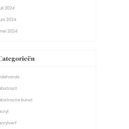
juli 2024
juni 2024
mei 2024
Categorieën
2dehands
abstract
abstracte kunst
acryl
acrylverf