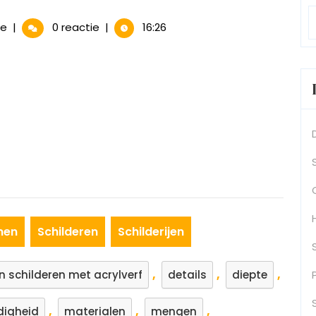
Levendige
se
|
0 reactie
|
16:26
Bloemen
Schilderen
met
Acrylverf:
Tips
en
Technieken
men
Schilderen
Schilderijen
,
,
,
 schilderen met acrylverf
details
diepte
,
,
,
digheid
materialen
mengen