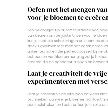
Oefen met het mengen van 
voor je bloemen te creëren
Een belangrijke tip bij het schilderen van 
van kleuren om de juiste tinten voor je bloe
kun je subtiele schakeringen en nuances aa
doek. Experimenteer met het combineren van
tinten te maken die perfect passen bij de bl
beheersen van kleurenmenging zal je helpen
creëren die de aandacht trekken en bewond
Laat je creativiteit de vri
experimenteren met versch
Laat je creativiteit de vrije loop en wees n
technieken wanneer je bloemen schildert met
penseelstreken en texturen kun je unieke en