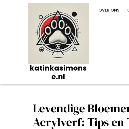
Ga
naar
OVER ONS
de
inhoud
katinkasimons
e.nl
Levendige Bloemen
Acrylverf: Tips en