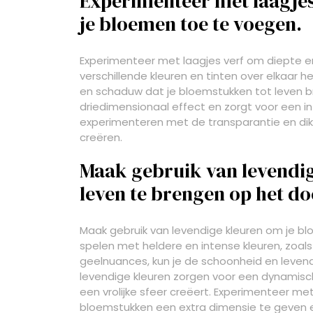
Experimenteer met laagjes
je bloemen toe te voegen.
Experimenteer met laagjes verf om diepte e
verschillende kleuren en tinten over elkaar h
en schaduw dat je bloemstukken tot leven br
driedimensionaal effect en zorgt voor een in
experimenteren met de transparantie en dik
creëren.
Maak gebruik van levendig
leven te brengen op het do
Maak gebruik van levendige kleuren om je bl
spelen met heldere en intense kleuren, zoals
geelnuances, kun je de schoonheid en leve
levendige kleuren zorgen voor een dynamisch 
een vrolijke sfeer creëert. Experimenteer m
bloemstukken een extra dimensie te geven en