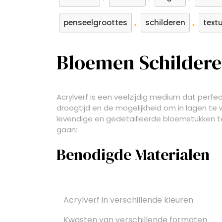
,
,
penseelgroottes
schilderen
text
Bloemen Schildere
Acrylverf is een veelzijdig medium dat perfec
droogtijd en de mogelijkheid om in lagen te 
levendige en gedetailleerde bloemstukken te 
gaan:
Benodigde Materialen
Acrylverf in verschillende kleuren
Kwasten van verschillende formaten