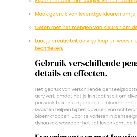
Experimenteer met laagjes verf om diepte
Maak gebruik van levendige kleuren om je
Oefen met het mengen van kleuren om de j
Laat je creativiteit de vrije loop en wees
technieken.
Gebruik verschillende pen
details en effecten.
Het gebruik van verschillende penseelgrootte
acrylverf, omdat het je in staat stelt om div
penseelstreken kun je delicate bloemblaadje
kwasten helpen bij het opvullen van achter
bloemknoppen. Door te variëren in penseelgro
dynamiek, waardoor het tot leven komt op h