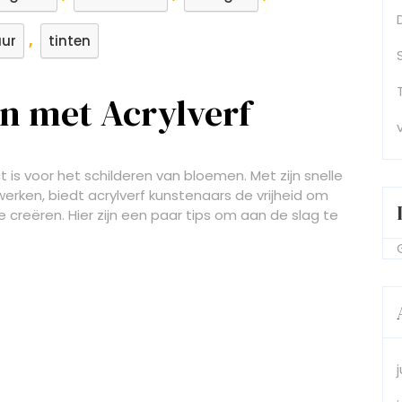
,
uur
tinten
n met Acrylverf
t is voor het schilderen van bloemen. Met zijn snelle
werken, biedt acrylverf kunstenaars de vrijheid om
creëren. Hier zijn een paar tips om aan de slag te