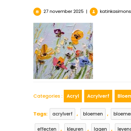
27
27 november 2025
|
katinkasimon
november
2025
Categories :
Acryl
Acrylverf
Bloe
Tags:
,
,
acrylverf
bloemen
bloemen
,
,
,
effecten
kleuren
lagen
leven